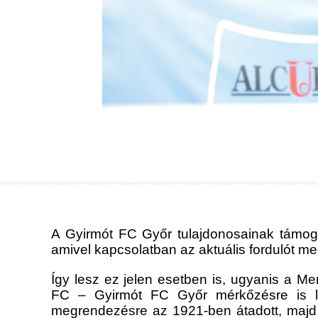
A Gyirmót FC Győr tulajdonosainak támoga
amivel kapcsolatban az aktuális fordulót me
Így lesz ez jelen esetben is, ugyanis a 
FC – Gyirmót FC Győr mérkőzésre is le
megrendezésre az 1921-ben átadott, majd a