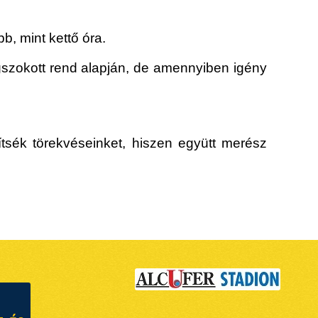
b, mint kettő óra.
gszokott rend alapján, de amennyiben igény
ítsék törekvéseinket, hiszen együtt merész