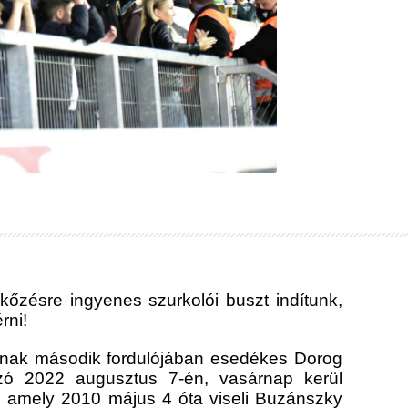
őzésre ingyenes szurkolói buszt indítunk,
rni!
tának második fordulójában esedékes Dorog
zó 2022 augusztus 7-én, vasárnap kerül
n, amely 2010 május 4 óta viseli Buzánszky