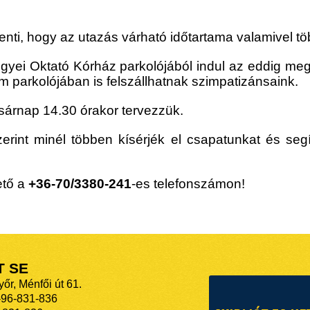
nti, hogy az utazás várható időtartama valamivel töb
egyei Oktató Kórház parkolójából indul az eddig me
em parkolójában is felszállhatnak szimpatizánsaink.
sárnap 14.30 órakor tervezzük.
zerint minél többen kísérjék el csapatunkat és seg
ető
a
+36-70/3380-241
-es telefonszámon!
T SE
őr, Ménfői út 61.
-96-831-836