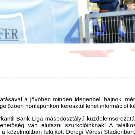
tásával a jövőben minden idegenbeli bajnoki mérk
gelőzően honlapunkon keresztül lehet információt ké
Merkantil Bank Liga másodosztályú küzdelemsoroza
hetőség van elutazni szurkolóinknak! A találko
 közelmúltban felújított Dorogi Városi Stadionba