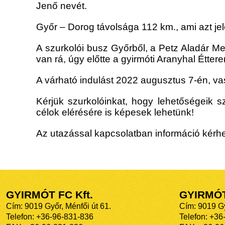
Jenő nevét.
Győr – Dorog távolsága 112 km., ami azt jele
A szurkolói busz Győrből, a Petz Aladár M
van rá, úgy előtte a gyirmóti Aranyhal Étter
A várható indulást 2022 augusztus 7-én, va
Kérjük szurkolóinkat, hogy lehetőségeik s
célok elérésére is képesek lehetünk!
Az utazással kapcsolatban információ kérh
GYIRMÓT FC Kft.
GYIRMÓ
Cím: 9019 Győr, Ménfői út 61.
Cím: 9019 Gy
Telefon: +36-96-831-836
Telefon: +36