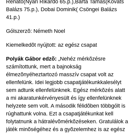
Renátó(Nyári Rikárdó 65.p.),Barta Tamás(Kováts
Balázs 75.p.), Dobai Dominik( Csöngei Balázs
41.p.)
Gólszerzõ: Németh Noel
Kiemelkedõt nyújtott: az egész csapat
Polyák Gábor edzõ:
„Nehéz mérkõzésre
számítottunk, mert a bajnokság
élmezõnyéheztartozó masszív csapat volt az
ellenfelünk. Idei legjobb csapatjátékunkkalesélyt
sem adtunk ellenfelünknek. Egész mérkõzés alatt
a mi akaratunkérvényesült és így ellenfelünknek
helyzete sem volt. A második félidõben többgólt is
rúghattunk volna. Ezt a csapatjátékunkat kell
folytatnunk a hátralévõmérkõzéseken. Gratulálok a
játék minõségéhez és a gyõzelemhez is az egész