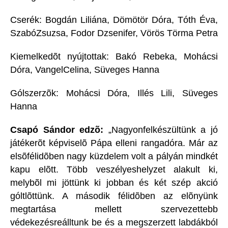
Cserék: Bogdán Liliána, Dömötör Dóra, Tóth Éva,
SzabóZsuzsa, Fodor Dzsenifer, Vörös Törma Petra
Kiemelkedõt nyújtottak: Bakó Rebeka, Mohácsi
Dóra, VangelCelina, Süveges Hanna
Gólszerzõk: Mohácsi Dóra, Illés Lili, Süveges
Hanna
Csapó Sándor edzõ:
„Nagyonfelkészültünk a jó
játékerõt képviselõ Pápa elleni rangadóra. Már az
elsõfélidõben nagy küzdelem volt a pályán mindkét
kapu elõtt. Több veszélyeshelyzet alakult ki,
melybõl mi jöttünk ki jobban és két szép akció
góltlõttünk. A második félidõben az elõnyünk
megtartása mellett szervezettebb
védekezésreálltunk be és a megszerzett labdákból