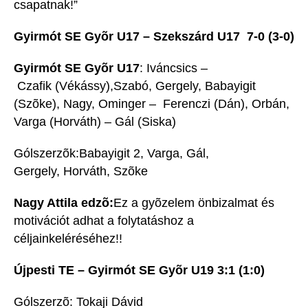
csapatnak!”
Gyirmót SE Gyõr U17 – Szekszárd U17 7-0 (3-0)
Gyirmót SE Gyõr U17
: Iváncsics –
Czafik (Vékássy),Szabó, Gergely, Babayigit
(Szõke), Nagy, Ominger – Ferenczi (Dán), Orbán,
Varga (Horváth) – Gál (Siska)
Gólszerzõk:Babayigit 2, Varga, Gál,
Gergely, Horváth, Szõke
Nagy Attila edzõ:
Ez a gyõzelem önbizalmat és
motivációt adhat a folytatáshoz a
céljainkeléréséhez!!
Újpesti TE – Gyirmót SE Gyõr U19 3:1 (1:0)
Gólszerzõ: Tokaji Dávid