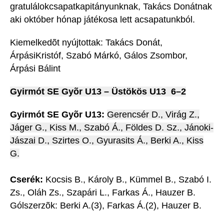
gratulálokcsapatkapitányunknak, Takács Donátnak
aki október hónap játékosa lett acsapatunkból.
Kiemelkedõt nyújtottak: Takács Donát,
ÁrpásiKristóf, Szabó Márkó, Gálos Zsombor,
Árpási Bálint
Gyirmót SE Gyõr U13 – Üstökös U13 6–2
Gyirmót SE Gyõr U13:
Gerencsér D., Virág Z.,
Jáger G., Kiss M., Szabó Á., Földes D. Sz., Jánoki-
Jászai D., Szirtes O., Gyurasits Á., Berki A., Kiss
G.
Cserék:
Kocsis B., Károly B., Kümmel B., Szabó I.
Zs., Oláh Zs., Szapári L., Farkas Á., Hauzer B.
Gólszerzõk: Berki A.(3), Farkas Á.(2), Hauzer B.