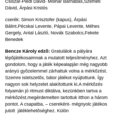
Csiszár-Piedl Dávid- Molnár Barnabás,Szemeti
Dávid, Árpási Kristós
cserék: Simon Krisztofer (kapus), Árpási
Bálint,Pécskai Levente, Pápai Levente, Méhes
Gergely, Antal László, Novák Szabolcs,Fekete
Benedek
Bencze Károly edzõ:
Gratulálok a pályára
lépõjátékosaimnak a mutatott teljesítményhez. Azt
gondolom, hogy a játék képealapján még nagyobb
arányú gyõzelemmel zárhattuk volna a mérkõzést.
Szemre istetszetõs, bátor játékot nyújtottunk. Így
nagyon sok helyzetet alakítottunk ki.A mérkõzés
folyamán jó ritmust diktálva, kezünkben tartva a
mérkõzést,megérdemelten tartottuk itthon a három
pontot. A csapatba, – csereként- mégnyolc játékos
jutott játéklehetõséghez. Külön