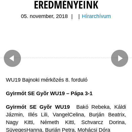
EREDMÉNYEINK
05. november, 2018
|
|
Hírarchívum
WU19 Bajnoki mérkõzés 8. forduló
Gyirmót SE Gyõr WU19 – Pápa 3-1
Gyirmót SE Gyõr WU19
Bakó Rebeka, Káldi
Jázmin, Illés Lili, VangelCelina, Burján Beatrix,
Nagy Kitti, Németh Kitti, Schvarcz Dorina,
SüvegesHanna, Burján Petra, Mohácsi Dóra