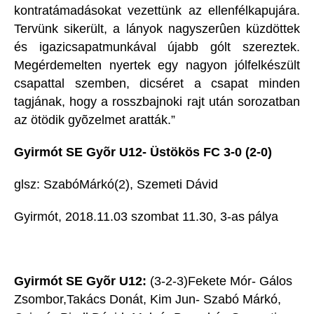
kontratámadásokat vezettünk az ellenfélkapujára.
Tervünk sikerült, a lányok nagyszerûen küzdöttek
és igazicsapatmunkával újabb gólt szereztek.
Megérdemelten nyertek egy nagyon jólfelkészült
csapattal szemben, dicséret a csapat minden
tagjának, hogy a rosszbajnoki rajt után sorozatban
az ötödik gyõzelmet aratták.”
Gyirmót SE Gyõr U12- Üstökös FC 3-0 (2-0)
glsz: SzabóMárkó(2), Szemeti Dávid
Gyirmót, 2018.11.03 szombat 11.30, 3-as pálya
Gyirmót SE Gyõr U12:
(3-2-3)Fekete Mór- Gálos
Zsombor,Takács Donát, Kim Jun- Szabó Márkó,