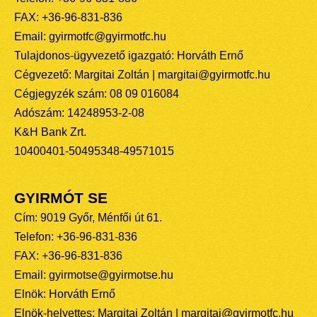
FAX: +36-96-831-836
Email: gyirmotfc@gyirmotfc.hu
Tulajdonos-ügyvezető igazgató: Horváth Ernő
Cégvezető: Margitai Zoltán | margitai@gyirmotfc.hu
Cégjegyzék szám: 08 09 016084
Adószám: 14248953-2-08
K&H Bank Zrt.
10400401-50495348-49571015
GYIRMÓT SE
Cím: 9019 Győr, Ménfői út 61.
Telefon: +36-96-831-836
FAX: +36-96-831-836
Email: gyirmotse@gyirmotse.hu
Elnök: Horváth Ernő
Elnök-helyettes: Margitai Zoltán | margitai@gyirmotfc.hu