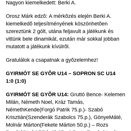
Nagyon kiemelkedett: Berki A.
Orosz Márk edzõ: A mérkõzés elején Berki A.
kiemelkedõ teljesítményének köszönhetõen
szereztünk 2 gólt, utána feljavult a játékunk és
vittünk bele dinamikát, ezután már sokkal jobban
mutatott a játékunk kívülrõl.
Gratulálok a csapatnak a gyõzelemhez!
GYIRMÓT SE GYÕR U14 – SOPRON SC U14
1:0 (1:0)
GYIRMÓT SE GYÕR U14:
Gruttó Bence- Kelemen
Milán, Németh Noel, Kráz Tamás,
NémethKende(Forgó Patrik 75.p.)- Szabó
Krisztián(Szenderák Szabolcs 75.p.), GönyeMáté,
Molnár Márton(Fekete Márton 50.p.) – Rozs