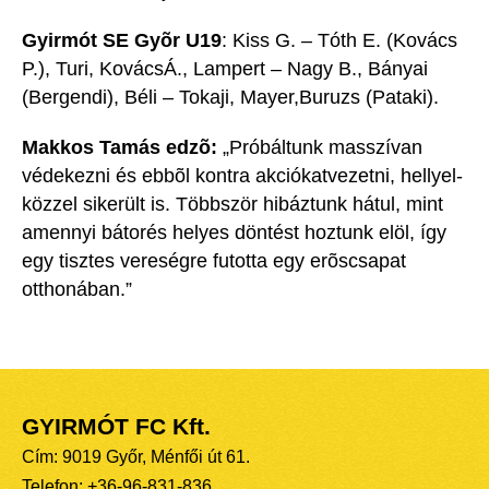
Gyirmót SE Gyõr U19
: Kiss G. – Tóth E. (Kovács
P.), Turi, KovácsÁ., Lampert – Nagy B., Bányai
(Bergendi), Béli – Tokaji, Mayer,Buruzs (Pataki).
Makkos Tamás edzõ:
„Próbáltunk masszívan
védekezni és ebbõl kontra akciókatvezetni, hellyel-
közzel sikerült is. Többször hibáztunk hátul, mint
amennyi bátorés helyes döntést hoztunk elöl, így
egy tisztes vereségre futotta egy erõscsapat
otthonában.”
GYIRMÓT FC Kft.
Cím: 9019 Győr, Ménfői út 61.
Telefon: +36-96-831-836