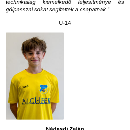
technikailag kiemelkedő teljesítménye és
gólpasszai sokat segítettek a csapatnak.”
U-14
Nádasdi Zalán