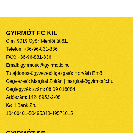
GYIRMÓT FC Kft.
Cím: 9019 Győr, Ménfői út 61.
Telefon: +36-96-831-836
FAX: +36-96-831-836
Email: gyirmotfc@gyirmotfc.hu
Tulajdonos-ügyvezető igazgató: Horváth Ernő
Cégvezető: Margitai Zoltán | margitai@gyirmotfc.hu
Cégjegyzék szám: 08 09 016084
Adószám: 14248953-2-08
K&H Bank Zrt.
10400401-50495348-49571015