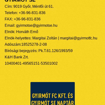
GYIRMÓT SE
Cím: 9019 Győr, Ménfői út 61.
Telefon: +36-96-831-836
FAX: +36-96-831-836
Email: gyirmotse@gyirmotse.hu
Elnök: Horváth Ernő
Elnök-helyettes: Margitai Zoltán | margitai@gyirmotfc.hu
Adószám:18525278-2-08
Bírósági bejegyzés: Pk.T.61.126/1993/59
K&H Bank Zrt.
10400401-49565151-53501002