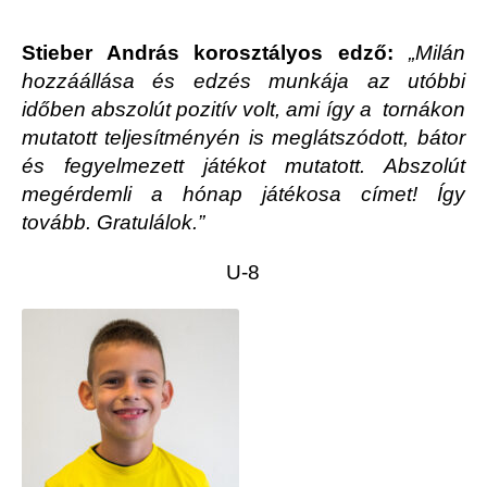
Stieber András korosztályos edző:
„Milán
hozzáállása és edzés munkája az utóbbi
időben abszolút pozitív volt, ami így a tornákon
mutatott teljesítményén is meglátszódott, bátor
és fegyelmezett játékot mutatott. Abszolút
megérdemli a
hónap játékosa
címet! Így
tovább. Gratulálok.”
U-8