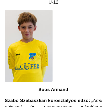
U-12
Soós Armand
Szabó Szebasztián korosztályos edző:
„Armi
góljaival és gólpasszaival jelentősen