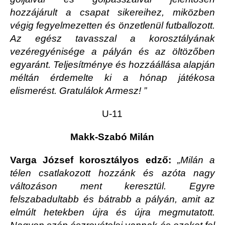
hozzájárult a csapat sikereihez, miközben
végig fegyelmezetten és önzetlenül futballozott.
Az egész tavasszal a korosztályának
vezéregyénisége a pályán és az öltözőben
egyaránt. Teljesítménye és hozzáállása alapján
méltán érdemelte ki a hónap játékosa
elismerést. Gratulálok Armesz! ”
U-11
Makk-Szabó Milán
Varga József korosztályos edző:
„Milán a
télen csatlakozott hozzánk és azóta nagy
változáson ment keresztül. Egyre
felszabadultabb és bátrabb a pályán, amit az
elmúlt hetekben újra és újra megmutatott.