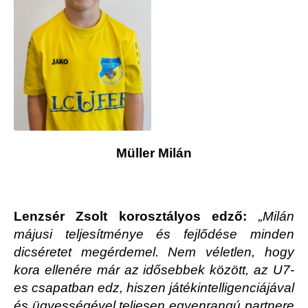
Müller Milán
Lenzsér Zsolt korosztályos edző:
„Milán
májusi teljesítménye és fejlődése minden
dicséretet megérdemel. Nem véletlen, hogy
kora ellenére már az idősebbek között, az U7-
es csapatban edz, hiszen játékintelligenciájával
és ügyességével teljesen egyenrangú partnere