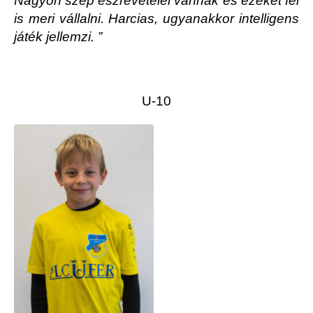
Nagyon szép észrevételei vannak és ezeket fel
is meri vállalni. Harcias, ugyanakkor intelligens
játék jellemzi. ”
U-10