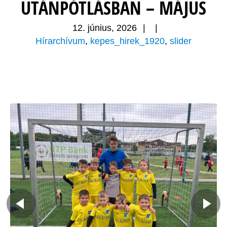
UTÁNPÓTLÁSBAN – MÁJUS
12. június, 2026
|
|
Hírarchívum
,
kepes_hirek_1920
,
slider