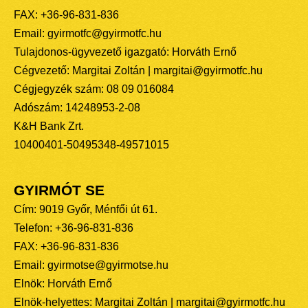
FAX: +36-96-831-836
Email: gyirmotfc@gyirmotfc.hu
Tulajdonos-ügyvezető igazgató: Horváth Ernő
Cégvezető: Margitai Zoltán | margitai@gyirmotfc.hu
Cégjegyzék szám: 08 09 016084
Adószám: 14248953-2-08
K&H Bank Zrt.
10400401-50495348-49571015
GYIRMÓT SE
Cím: 9019 Győr, Ménfői út 61.
Telefon: +36-96-831-836
FAX: +36-96-831-836
Email: gyirmotse@gyirmotse.hu
Elnök: Horváth Ernő
Elnök-helyettes: Margitai Zoltán | margitai@gyirmotfc.hu