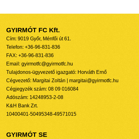
GYIRMÓT FC Kft.
Cím: 9019 Győr, Ménfői út 61.
Telefon: +36-96-831-836
FAX: +36-96-831-836
Email: gyirmotfc@gyirmotfc.hu
Tulajdonos-ügyvezető igazgató: Horváth Ernő
Cégvezető: Margitai Zoltán | margitai@gyirmotfc.hu
Cégjegyzék szám: 08 09 016084
Adószám: 14248953-2-08
K&H Bank Zrt.
10400401-50495348-49571015
GYIRMÓT SE