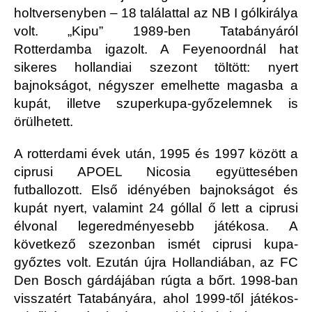
holtversenyben – 18 találattal az NB I gólkirálya
volt. „Kipu” 1989-ben Tatabányáról
Rotterdamba igazolt. A Feyenoordnál hat
sikeres hollandiai szezont töltött: nyert
bajnokságot, négyszer emelhette magasba a
kupát, illetve szuperkupa-győzelemnek is
örülhetett.
A rotterdami évek után, 1995 és 1997 között a
ciprusi APOEL Nicosia együttesében
futballozott. Első idényében bajnokságot és
kupát nyert, valamint 24 góllal ő lett a ciprusi
élvonal legeredményesebb játékosa. A
következő szezonban ismét ciprusi kupa-
győztes volt. Ezután újra Hollandiában, az FC
Den Bosch gárdájában rúgta a bőrt. 1998-ban
visszatért Tatabányára, ahol 1999-től játékos-