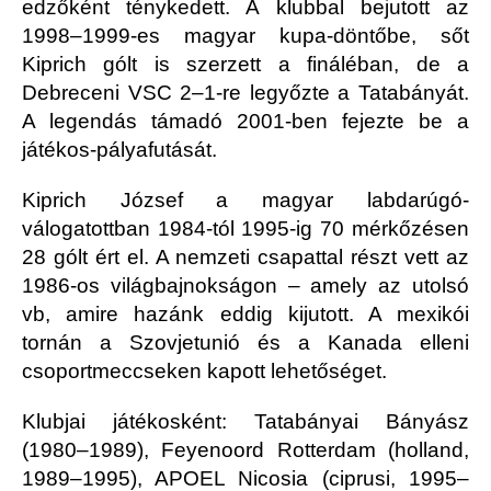
edzőként ténykedett. A klubbal bejutott az
1998–1999-es magyar kupa-döntőbe, sőt
Kiprich gólt is szerzett a fináléban, de a
Debreceni VSC 2–1-re legyőzte a Tatabányát.
A legendás támadó 2001-ben fejezte be a
játékos-pályafutását.
Kiprich József a magyar labdarúgó-
válogatottban 1984-tól 1995-ig 70 mérkőzésen
28 gólt ért el. A nemzeti csapattal részt vett az
1986-os világbajnokságon – amely az utolsó
vb, amire hazánk eddig kijutott. A mexikói
tornán a Szovjetunió és a Kanada elleni
csoportmeccseken kapott lehetőséget.
Klubjai játékosként: Tatabányai Bányász
(1980–1989), Feyenoord Rotterdam (holland,
1989–1995), APOEL Nicosia (ciprusi, 1995–