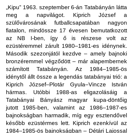
„Kipu” 1963. szeptember 6-án Tatabányán látta
meg a napvilágot. Kiprich József a
szülővárosának futballcsapatában nagyon
fiatalon, mindössze 17 évesen bemutatkozott
az NB I-ben, így ő is részese volt az
ezüstéremmel zárult 1980–1981-es idénynek.
Második szezonjától kezdve – amely bajnoki
bronzéremmel végződött – már alapembernek
számított Tatabányán. Az 1984–1985-ös
idénytől állt össze a legendás tatabányai trió: a
Kiprich József–Plotár Gyula–Vincze István
hármas. Utóbbi 1988-as eligazolásáig a
Tatabányai Bányász magyar kupa-döntőig
jutott 1985-ben, valamint az 1986–1987-es
bajnokságban harmadik, míg egy esztendővel
később ezüstérmes lett. Kiprich ezenkívül az
1984–1985-ös bajnokságban – Détári Lajossal