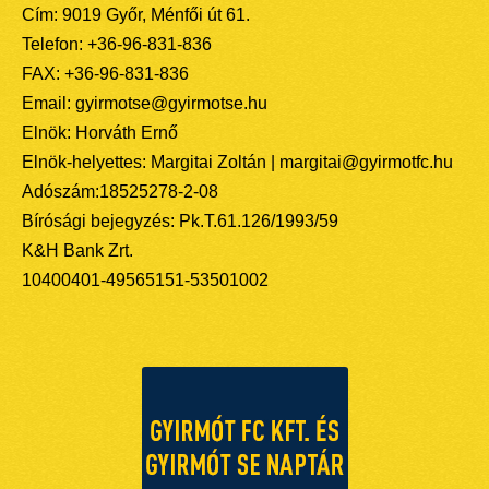
Cím: 9019 Győr, Ménfői út 61.
Telefon: +36-96-831-836
FAX: +36-96-831-836
Email: gyirmotse@gyirmotse.hu
Elnök: Horváth Ernő
Elnök-helyettes: Margitai Zoltán | margitai@gyirmotfc.hu
Adószám:18525278-2-08
Bírósági bejegyzés: Pk.T.61.126/1993/59
K&H Bank Zrt.
10400401-49565151-53501002