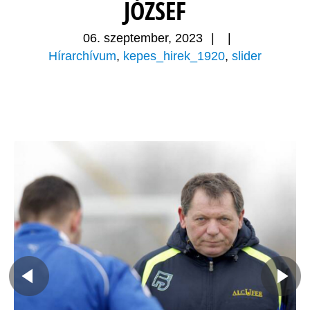
JÓZSEF
06. szeptember, 2023
|
|
Hírarchívum
,
kepes_hirek_1920
,
slider