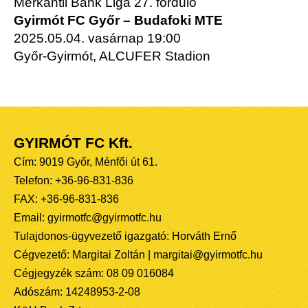
Merkantil Bank Liga 27. forduló
Gyirmót FC Győr – Budafoki MTE
2025.05.04. vasárnap 19:00
Győr-Gyirmót, ALCUFER Stadion
GYIRMÓT FC Kft.
Cím: 9019 Győr, Ménfői út 61.
Telefon: +36-96-831-836
FAX: +36-96-831-836
Email: gyirmotfc@gyirmotfc.hu
Tulajdonos-ügyvezető igazgató: Horváth Ernő
Cégvezető: Margitai Zoltán | margitai@gyirmotfc.hu
Cégjegyzék szám: 08 09 016084
Adószám: 14248953-2-08