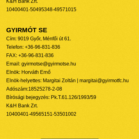
K&H Bank Zrt.
10400401-50495348-49571015
GYIRMÓT SE
Cím: 9019 Győr, Ménfői út 61.
Telefon: +36-96-831-836
FAX: +36-96-831-836
Email: gyirmotse@gyirmotse.hu
Elnök: Horváth Ernő
Elnök-helyettes: Margitai Zoltán | margitai@gyirmotfc.hu
Adószám:18525278-2-08
Bírósági bejegyzés: Pk.T.61.126/1993/59
K&H Bank Zrt.
10400401-49565151-53501002