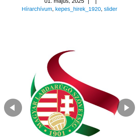
01. május, 2025
|
|
Hírarchívum
,
kepes_hirek_1920
,
slider