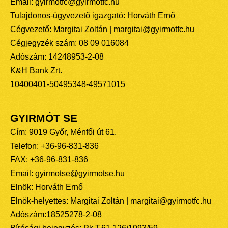
Email: gyirmotfc@gyirmotfc.hu
Tulajdonos-ügyvezető igazgató: Horváth Ernő
Cégvezető: Margitai Zoltán | margitai@gyirmotfc.hu
Cégjegyzék szám: 08 09 016084
Adószám: 14248953-2-08
K&H Bank Zrt.
10400401-50495348-49571015
GYIRMÓT SE
Cím: 9019 Győr, Ménfői út 61.
Telefon: +36-96-831-836
FAX: +36-96-831-836
Email: gyirmotse@gyirmotse.hu
Elnök: Horváth Ernő
Elnök-helyettes: Margitai Zoltán | margitai@gyirmotfc.hu
Adószám:18525278-2-08