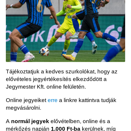
Tájékoztatjuk a kedves szurkolókat, hogy az
elővételes jegyértékesítés elkezdődött a
Jegymester Kft. online felületén.
Online jegyeiket
erre
a linkre kattintva tudják
megvásárolni.
A
normál jegyek
elővételben, online és a
mérkőzés napján
1.000 Ft-ba
kerülnek, míg