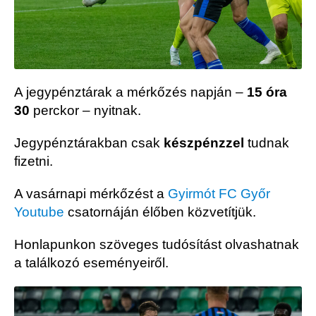
A jegypénztárak a mérkőzés napján –
15 óra
30
perckor – nyitnak.
Jegypénztárakban csak
készpénzzel
tudnak
fizetni.
A vasárnapi mérkőzést a
Gyirmót FC Győr
Youtube
csatornáján élőben közvetítjük.
Honlapunkon szöveges tudósítást olvashatnak
a találkozó eseményeiről.