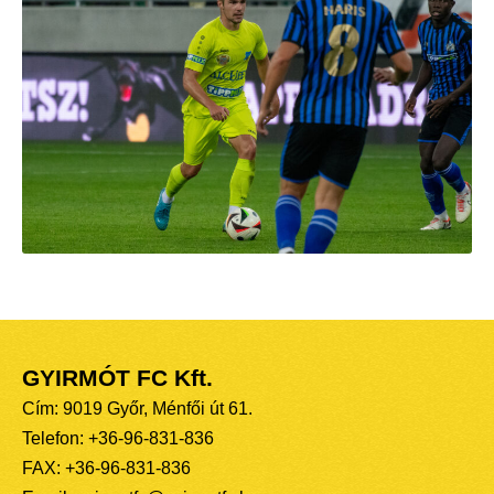
GYIRMÓT FC Kft.
Cím: 9019 Győr, Ménfői út 61.
Telefon: +36-96-831-836
FAX: +36-96-831-836