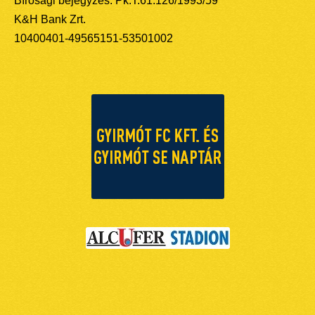
Bírósági bejegyzés: Pk.T.61.126/1993/59
K&H Bank Zrt.
10400401-49565151-53501002