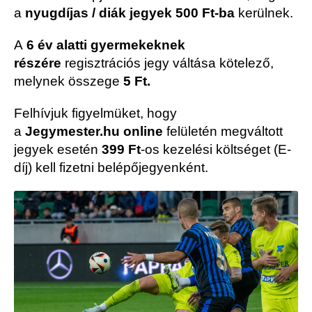
a
nyugdíjas / diák jegyek 500 Ft-ba
kerülnek.
A
6 év alatti gyermekeknek
részére
regisztrációs jegy váltása kötelező,
melynek összege
5 Ft.
Felhívjuk figyelmüket, hogy
a
Jegymester.hu online
felületén megváltott
jegyek esetén
399 Ft
-os kezelési költséget (E-
díj) kell fizetni belépőjegyenként.