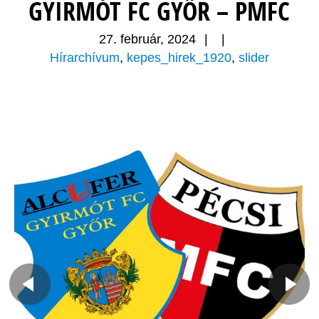
GYIRMÓT FC GYŐR – PMFC
27. február, 2024
|
|
Hírarchívum
,
kepes_hirek_1920
,
slider