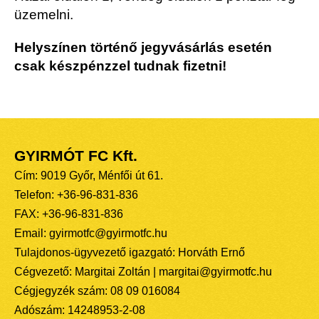
üzemelni.
Helyszínen történő jegyvásárlás esetén
csak készpénzzel tudnak fizetni!
GYIRMÓT FC Kft.
Cím: 9019 Győr, Ménfői út 61.
Telefon: +36-96-831-836
FAX: +36-96-831-836
Email: gyirmotfc@gyirmotfc.hu
Tulajdonos-ügyvezető igazgató: Horváth Ernő
Cégvezető: Margitai Zoltán | margitai@gyirmotfc.hu
Cégjegyzék szám: 08 09 016084
Adószám: 14248953-2-08