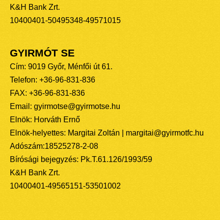
K&H Bank Zrt.
10400401-50495348-49571015
GYIRMÓT SE
Cím: 9019 Győr, Ménfői út 61.
Telefon: +36-96-831-836
FAX: +36-96-831-836
Email: gyirmotse@gyirmotse.hu
Elnök: Horváth Ernő
Elnök-helyettes: Margitai Zoltán | margitai@gyirmotfc.hu
Adószám:18525278-2-08
Bírósági bejegyzés: Pk.T.61.126/1993/59
K&H Bank Zrt.
10400401-49565151-53501002