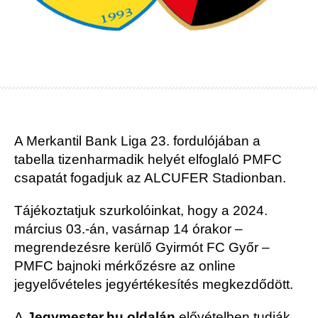
A Merkantil Bank Liga 23. fordulójában a
tabella tizenharmadik helyét elfoglaló PMFC
csapatát fogadjuk az ALCUFER Stadionban.
Tájékoztatjuk szurkolóinkat, hogy a 2024.
március 03.-án, vasárnap 14 órakor –
megrendezésre kerülő Gyirmót FC Győr –
PMFC bajnoki mérkőzésre az online
jegyelővételes jegyértékesítés megkezdődött.
A
Jegymester.hu oldalán
elővételben tudják