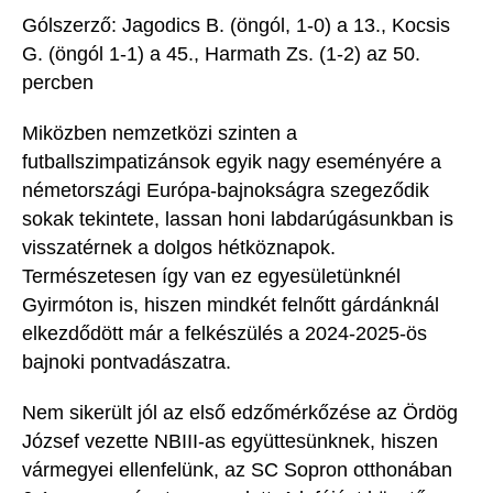
Gólszerző
:
Jagodics
B. (öngól, 1-0) a 13
.,
Kocsis
G. (öngól 1-1) a 45.
, Harmath
Zs
. (1-2) az 50.
percben
Miközben nemzetközi szinten a
futballszimpatizánsok egyik nagy eseményére a
németországi Európa-bajnokságra sz
egeződik
sokak tekintete, lassan
honi labdarúgásunkban is
visszatérnek a dolgos hétköznapok.
Természetesen így van ez
egyesületünknél
Gyirmóton is, hiszen mindkét felnőtt gárdánknál
elkezdődött már a felkészülés a 2024-2025-ös
bajnoki pontvadászatra.
Nem sikerült
jól az első edző
mérkőzése az Ördög
József vezette
NBIII-as
együttesünknek, hiszen
vármegyei ellenfelünk, az SC Sopron otthonában