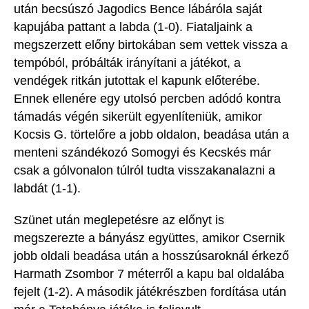
után becsúszó
Jagodics
Bence lábáról
a saját
kapujába pattant a labda (1-0).
Fiataljaink a
megszerzett előny birtokában
sem vettek vissza a
tempóból, próbálták irányítani a játékot, a
vendégek ritkán jutottak el kapunk előterébe.
Ennek ellenére egy utolsó percben adódó kontra
támadás végén sikerült egyenlíteniük, amikor
Kocsis
G.
tört
előre a jobb
oldalon, beadása után
a
menteni szándékozó Somogyi és Kecskés már
csak a gólvonalon túlról tudta visszakanalazni
a
labdát
(1-1).
Szünet után meglepetésre az előnyt is
megszerezte a bányász együttes, amikor Csernik
jobb oldali beadása után a hosszúsaroknál érkező
Harmath Zsombor 7 méterről a kapu bal oldalába
fejelt (1-2).
A második játékrészben fordítása után