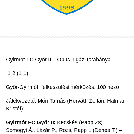
Gyirmót FC
Győr
II – Opus
Tigáz Tatabánya
1-2
(
1
-1
)
Győr-
Gyirmót, felkészülési mérkőzés
: 100 néző
Játékvezető:
Móri
Tamás (Horváth Zoltán, Halmai
Kristóf)
Gyirmót FC Győr II:
Kecskés
(Papp
Zs
)
–
Somogyi Á., Lázár P., Rozs, Papp L.
(Dénes T.)
–