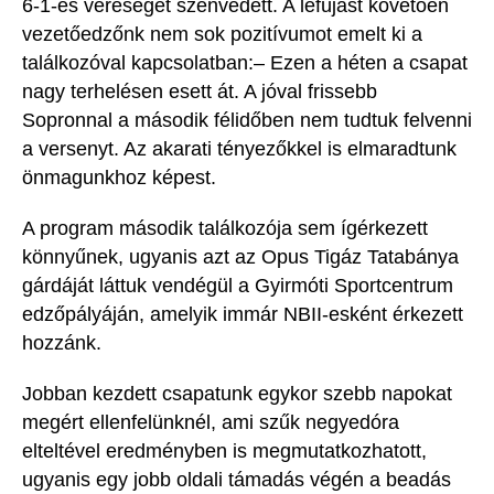
6-1-es vereséget szenvedett.
A lefújást követően
vezetőedzőnk nem sok pozitívumot emelt ki a
találkozóval kapcsolatban:
–
Ezen a héten a csapat
nagy terhelésen esett át. A
jóval
frissebb
Sopronnal a második félidőben nem tudtuk felvenni
a versenyt. Az akarati tényezőkkel is elmaradtunk
önmagunkhoz képest.
A program második találkozója sem ígérkezett
könnyűnek, ugyanis azt az Opus
Tigáz
Tatabánya
gárdáját láttuk vendégül a Gyirmóti Sportcentrum
edzőpályáján, amelyik immár
NBII-esként
érkezett
hozzánk.
Jobban kezdett csapatunk egykor szebb napokat
megért ellenfelünknél, ami szűk negyedóra
elteltével eredményben is megmutatkozhatott,
ugyanis egy jobb oldali támadás végén
a beadás