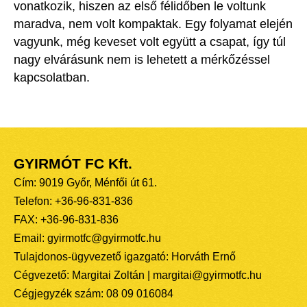
vonatkozik, hiszen az első félidőben le voltunk
maradva, nem volt kompaktak. Egy folyamat elején
vagyunk, még keveset volt együtt a csapat, így túl
nagy elvárásunk nem is lehetett a mérkőzéssel
kapcsolatban.
GYIRMÓT FC Kft.
Cím: 9019 Győr, Ménfői út 61.
Telefon: +36-96-831-836
FAX: +36-96-831-836
Email: gyirmotfc@gyirmotfc.hu
Tulajdonos-ügyvezető igazgató: Horváth Ernő
Cégvezető: Margitai Zoltán | margitai@gyirmotfc.hu
Cégjegyzék szám: 08 09 016084