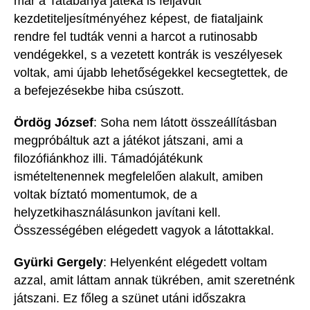
már a Tatabánya játéka is feljavult
kezdeti
teljesítményéhez képest, de fiataljaink
rendre fel tudták venni a harcot a rutinosabb
vendégekkel, s a
vezetett
kontrák is veszélyesek
voltak, ami újabb lehetőségekkel kecsegtettek, de
a befejezésekbe hiba csúszott.
Ördög József
:
Soha nem látott összeállításban
megpróbáltuk azt a játékot játszani
, ami a
filozófiánkhoz illi. T
ámadójátékunk
ismételte
n
ennek megfelelően alakult,
amiben
voltak bíztató momentumok,
de a
helyzetkihasználásunkon javítani kel
l.
Összességében elégedett vagyo
k a látottakkal.
Gyürki
Gergely
:
Helyenként elégedett voltam
azzal, amit láttam annak tükrében, amit szeretnénk
játszani. Ez főleg a szünet utáni időszakra