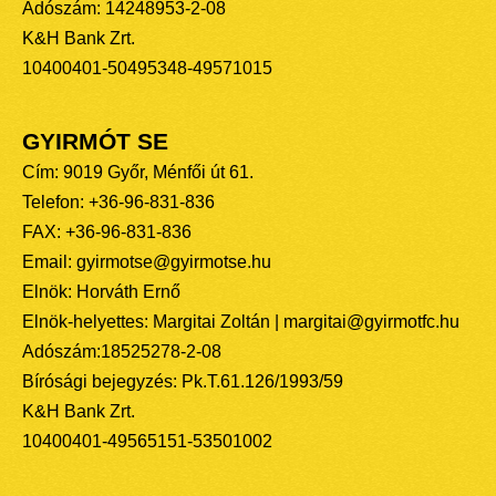
Adószám: 14248953-2-08
K&H Bank Zrt.
10400401-50495348-49571015
GYIRMÓT SE
Cím: 9019 Győr, Ménfői út 61.
Telefon: +36-96-831-836
FAX: +36-96-831-836
Email: gyirmotse@gyirmotse.hu
Elnök: Horváth Ernő
Elnök-helyettes: Margitai Zoltán | margitai@gyirmotfc.hu
Adószám:18525278-2-08
Bírósági bejegyzés: Pk.T.61.126/1993/59
K&H Bank Zrt.
10400401-49565151-53501002