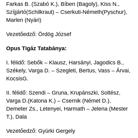
Farkas
B. (Szabó K.),
Bí
ben
(Bagoly)
, Kiss N
.,
Szíjjártó
(
Schilkraut
) –
Cserk
uti
-Németh
(
Pyschur
),
Marlen
(Nyári)
Vezetőedző: Ördög József
Opus Tigáz Tatabánya:
I.
félidő:
Sebők
–
Klausz
,
Harsányi,
Jagodics
B
.,
Székely,
Varga D.
–
Szegleti,
Bertus
, Vass –
Árvai
,
Kocsis
G.
II. félidő: Szendi
–
Gruna
,
Krupánszki
, Soltész,
Varga D.
(Katona K.)
– Csernik
(Német D.)
,
Demeter
Zs
.,
Letenyei, Harmath –
Jelena
(Mester
T.)
, Dala
Vezetőedző:
Gyürki
Gergely