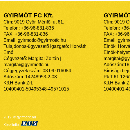
GYIRMÓT FC Kft.
GYIRMÓ
Cím: 9019 Győr, Ménfői út 61.
Cím: 9019 Gy
Telefon: +36-96-831-836
Telefon: +36
FAX: +36-96-831-836
FAX: +36-96
Email: gyirmotfc@gyirmotfc.hu
Email: gyir
Tulajdonos-ügyvezető igazgató: Horváth
Elnök: Horvá
Ernő
Elnök-helyett
Cégvezető: Margitai Zoltán |
margitai@gyi
margitai@gyirmotfc.hu
Adószám:18
Cégjegyzék szám: 08 09 016084
Bírósági bej
Adószám: 14248953-2-08
Pk.T.61.126
K&H Bank Zrt.
K&H Bank Zr
10400401-50495348-49571015
10400401-4
2019. © gyirmotfc.hu
Készítette: