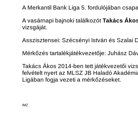
A Merkantil Bank Liga 5. fordulójában csap
A vasárnapi bajnoki találkozót
Takács Áko
vizsgáját.
Asszisztensei: Szécsényi István és Szalai D
Mérkőzés tartalékjátékvezetője: Juhász Dá
Takács Ákos 2014-ben tett játékvezetői vi
felvételt nyert az MLSZ JB Haladó Akadémiá
Ligában fogja vezeti a mérkőzéseket.
IMZ