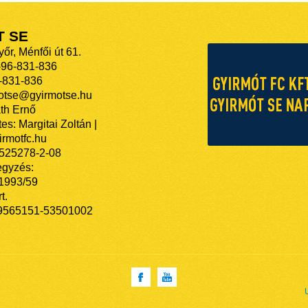
T SE
őr, Ménfői út 61.
-96-831-836
-831-836
motse@gyirmotse.hu
th Ernő
es: Margitai Zoltán |
rmotfc.hu
525278-2-08
egyzés:
/1993/59
t.
9565151-53501002