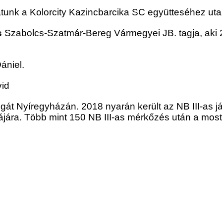
atunk a Kolorcity Kazincbarcika SC együtteséhez ut
s
Szabolcs-Szatmár-Bereg Vármegyei JB. tagja, aki 
ániel.
vid
zsgát Nyíregyházán.
2018 nyarán került az NB III-as 
jára. Több mint 150 NB III-as mérkőzés után a mosta