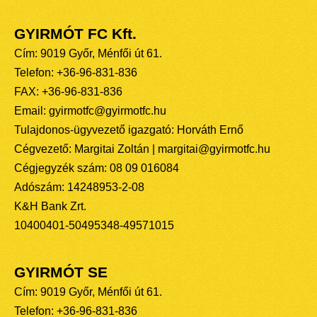
GYIRMÓT FC Kft.
Cím: 9019 Győr, Ménfői út 61.
Telefon: +36-96-831-836
FAX: +36-96-831-836
Email: gyirmotfc@gyirmotfc.hu
Tulajdonos-ügyvezető igazgató: Horváth Ernő
Cégvezető: Margitai Zoltán | margitai@gyirmotfc.hu
Cégjegyzék szám: 08 09 016084
Adószám: 14248953-2-08
K&H Bank Zrt.
10400401-50495348-49571015
GYIRMÓT SE
Cím: 9019 Győr, Ménfői út 61.
Telefon: +36-96-831-836