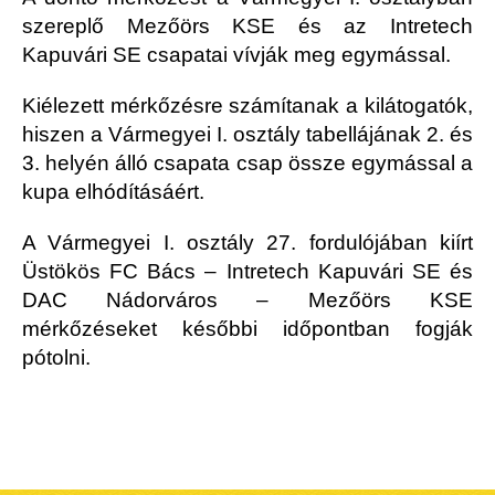
szereplő Mezőörs KSE és az Intretech
Kapuvári SE csapatai vívják meg egymással.
Kiélezett mérkőzésre számítanak a kilátogatók,
hiszen a Vármegyei I. osztály tabellájának 2. és
3. helyén álló csapata csap össze egymással a
kupa elhódításáért.
A Vármegyei I. osztály 27. fordulójában kiírt
Üstökös FC Bács – Intretech Kapuvári SE és
DAC Nádorváros – Mezőörs KSE
mérkőzéseket későbbi időpontban fogják
pótolni.