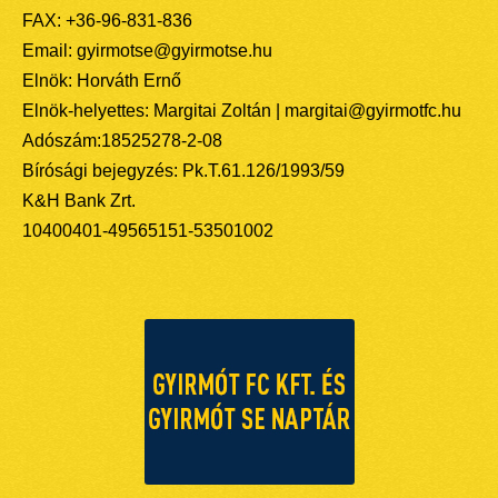
FAX: +36-96-831-836
Email: gyirmotse@gyirmotse.hu
Elnök: Horváth Ernő
Elnök-helyettes: Margitai Zoltán | margitai@gyirmotfc.hu
Adószám:18525278-2-08
Bírósági bejegyzés: Pk.T.61.126/1993/59
K&H Bank Zrt.
10400401-49565151-53501002