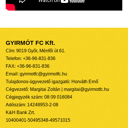
GYIRMÓT FC Kft.
Cím: 9019 Győr, Ménfői út 61.
Telefon: +36-96-831-836
FAX: +36-96-831-836
Email: gyirmotfc@gyirmotfc.hu
Tulajdonos-ügyvezető igazgató: Horváth Ernő
Cégvezető: Margitai Zoltán | margitai@gyirmotfc.hu
Cégjegyzék szám: 08 09 016084
Adószám: 14248953-2-08
K&H Bank Zrt.
10400401-50495348-49571015