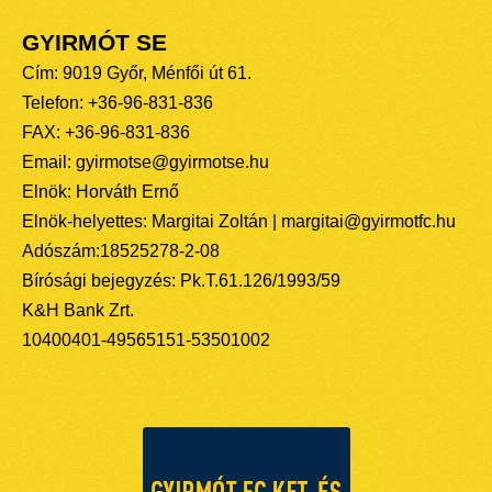
GYIRMÓT SE
Cím: 9019 Győr, Ménfői út 61.
Telefon: +36-96-831-836
FAX: +36-96-831-836
Email: gyirmotse@gyirmotse.hu
Elnök: Horváth Ernő
Elnök-helyettes: Margitai Zoltán | margitai@gyirmotfc.hu
Adószám:18525278-2-08
Bírósági bejegyzés: Pk.T.61.126/1993/59
K&H Bank Zrt.
10400401-49565151-53501002