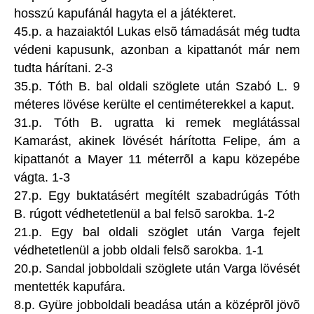
hosszú kapufánál hagyta el a játékteret.
45.p. a hazaiaktól Lukas elsõ támadását még tudta
védeni kapusunk, azonban a kipattanót már nem
tudta hárítani. 2-3
35.p. Tóth B. bal oldali szöglete után Szabó L. 9
méteres lövése kerülte el centiméterekkel a kaput.
31.p. Tóth B. ugratta ki remek meglátással
Kamarást, akinek lövését hárította Felipe, ám a
kipattanót a Mayer 11 méterrõl a kapu közepébe
vágta. 1-3
27.p. Egy buktatásért megítélt szabadrúgás Tóth
B. rúgott védhetetlenül a bal felsõ sarokba. 1-2
21.p. Egy bal oldali szöglet után Varga fejelt
védhetetlenül a jobb oldali felsõ sarokba. 1-1
20.p. Sandal jobboldali szöglete után Varga lövését
mentették kapufára.
8.p. Gyüre jobboldali beadása után a középrõl jövõ