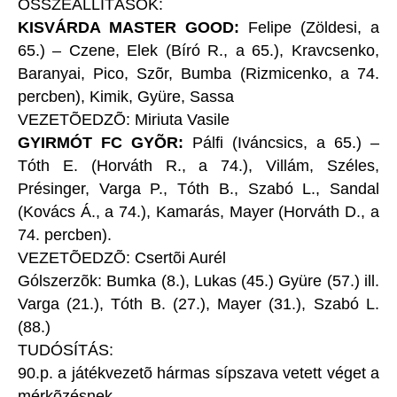
ÖSSZEÁLLÍTÁSOK:
KISVÁRDA MASTER GOOD:
Felipe
(Zöldesi, a
65.)
– Czene, Elek
(Bíró R., a 65.)
, Kravcsenko,
Baranyai, Pico, Szõr, Bumba
(Rizmicenko, a 74.
percben)
, Kimik, Gyüre, Sassa
VEZETÕEDZÕ: Miriuta Vasile
GYIRMÓT FC GYÕR:
Pálfi
(Iváncsics, a 65.)
–
Tóth E.
(Horváth R., a 74.)
, Villám, Széles,
Présinger, Varga P., Tóth B., Szabó L., Sandal
(Kovács Á., a 74.)
, Kamarás, Mayer
(Horváth D., a
74. percben)
.
VEZETÕEDZÕ: Csertõi Aurél
Gólszerzõk: Bumka (8.), Lukas (45.) Gyüre (57.) ill.
Varga (21.), Tóth B. (27.), Mayer (31.), Szabó L.
(88.)
TUDÓSÍTÁS:
90.p. a játékvezetõ hármas sípszava vetett véget a
mérkõzésnek