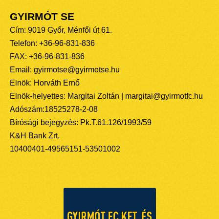
GYIRMÓT SE
Cím: 9019 Győr, Ménfői út 61.
Telefon: +36-96-831-836
FAX: +36-96-831-836
Email: gyirmotse@gyirmotse.hu
Elnök: Horváth Ernő
Elnök-helyettes: Margitai Zoltán | margitai@gyirmotfc.hu
Adószám:18525278-2-08
Bírósági bejegyzés: Pk.T.61.126/1993/59
K&H Bank Zrt.
10400401-49565151-53501002