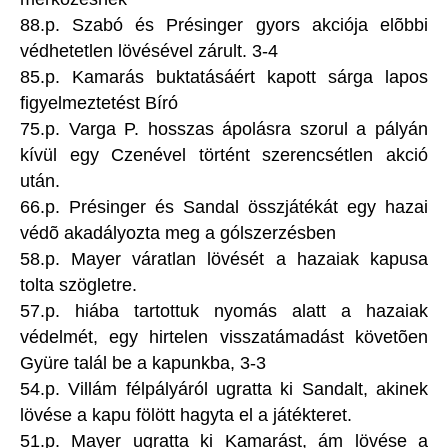
88.p. Szabó és Présinger gyors akciója elõbbi
védhetetlen lövésével zárult. 3-4
85.p. Kamarás buktatásáért kapott sárga lapos
figyelmeztetést Bíró
75.p. Varga P. hosszas ápolásra szorul a pályán
kívül egy Czenével történt szerencsétlen akció
után.
66.p. Présinger és Sandal összjátékát egy hazai
védõ akadályozta meg a gólszerzésben
58.p. Mayer váratlan lövését a hazaiak kapusa
tolta szögletre.
57.p. hiába tartottuk nyomás alatt a hazaiak
védelmét, egy hirtelen visszatámadást követõen
Gyüre talál be a kapunkba, 3-3
54.p. Villám félpályáról ugratta ki Sandalt, akinek
lövése a kapu fölött hagyta el a játékteret.
51.p. Mayer ugratta ki Kamarást, ám lövése a