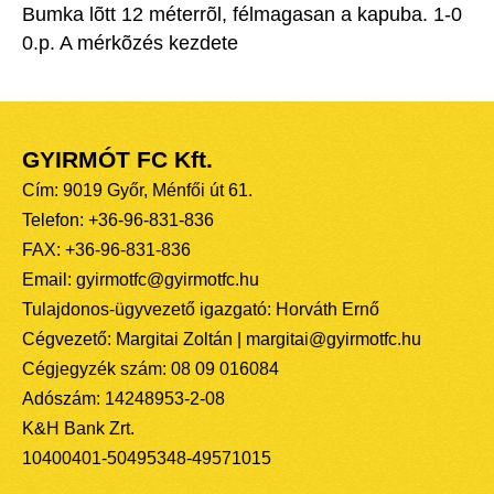
Bumka lõtt 12 méterrõl, félmagasan a kapuba. 1-0
0.p. A mérkõzés kezdete
GYIRMÓT FC Kft.
Cím: 9019 Győr, Ménfői út 61.
Telefon: +36-96-831-836
FAX: +36-96-831-836
Email: gyirmotfc@gyirmotfc.hu
Tulajdonos-ügyvezető igazgató: Horváth Ernő
Cégvezető: Margitai Zoltán | margitai@gyirmotfc.hu
Cégjegyzék szám: 08 09 016084
Adószám: 14248953-2-08
K&H Bank Zrt.
10400401-50495348-49571015