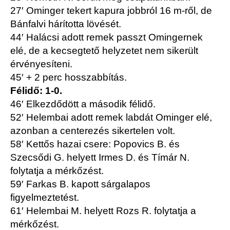
27′ Ominger tekert kapura jobbról 16 m-ről, de
Bánfalvi hárította lövését.
44′ Halácsi adott remek passzt Omingernek
elé, de a kecsegtető helyzetet nem sikerült
érvényesíteni.
45′ + 2 perc hosszabbítás.
Félidő: 1-0.
46′ Elkezdődött a második félidő.
52′ Helembai adott remek labdát Ominger elé,
azonban a centerezés sikertelen volt.
58′ Kettős hazai csere: Popovics B. és
Szecsődi G. helyett Irmes D. és Tímár N.
folytatja a mérkőzést.
59′ Farkas B. kapott sárgalapos
figyelmeztetést.
61′ Helembai M. helyett Rozs R. folytatja a
mérkőzést.