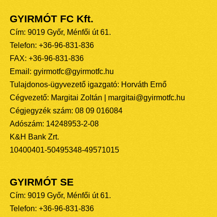
GYIRMÓT FC Kft.
Cím: 9019 Győr, Ménfői út 61.
Telefon: +36-96-831-836
FAX: +36-96-831-836
Email: gyirmotfc@gyirmotfc.hu
Tulajdonos-ügyvezető igazgató: Horváth Ernő
Cégvezető: Margitai Zoltán | margitai@gyirmotfc.hu
Cégjegyzék szám: 08 09 016084
Adószám: 14248953-2-08
K&H Bank Zrt.
10400401-50495348-49571015
GYIRMÓT SE
Cím: 9019 Győr, Ménfői út 61.
Telefon: +36-96-831-836