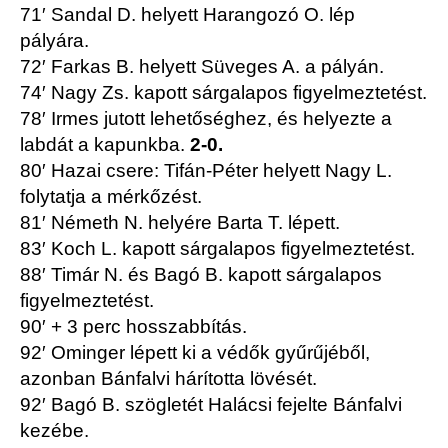
71′ Sandal D. helyett Harangozó O. lép
pályára.
72′ Farkas B. helyett Süveges A. a pályán.
74′ Nagy Zs. kapott sárgalapos figyelmeztetést.
78′ Irmes jutott lehetőséghez, és helyezte a
labdát a kapunkba.
2-0.
80′ Hazai csere: Tifán-Péter helyett Nagy L.
folytatja a mérkőzést.
81′ Németh N. helyére Barta T. lépett.
83′ Koch L. kapott sárgalapos figyelmeztetést.
88′ Timár N. és Bagó B. kapott sárgalapos
figyelmeztetést.
90′ + 3 perc hosszabbítás.
92′ Ominger lépett ki a védők gyűrűjéből,
azonban Bánfalvi hárította lövését.
92′ Bagó B. szögletét Halácsi fejelte Bánfalvi
kezébe.