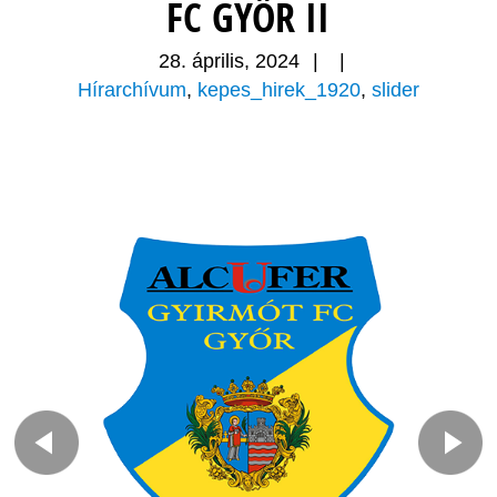
FC GYŐR II
28. április, 2024
|
|
Hírarchívum
,
kepes_hirek_1920
,
slider