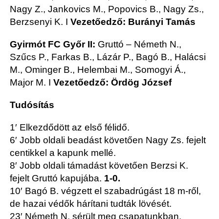
Nagy Z., Jankovics M., Popovics B., Nagy Zs.,
Berzsenyi K. I
Vezetőedző: Burányi Tamás
Gyirmót FC Győr II:
Gruttó – Németh N.,
Szűcs P., Farkas B., Lázár P., Bagó B., Halácsi
M., Ominger B., Helembai M., Somogyi Á.,
Major M. I
Vezetőedző: Ördög József
Tudósítás
1′ Elkezdődött az első félidő.
6′ Jobb oldali beadást követően Nagy Zs. fejelt
centikkel a kapunk mellé.
8′ Jobb oldali támadást követően Berzsi K.
fejelt Gruttó kapujába.
1-0.
10′ Bagó B. végzett el szabadrúgást 18 m-ről,
de hazai védők hárítani tudták lövését.
23′ Németh N. sérült meg csapatunkban.