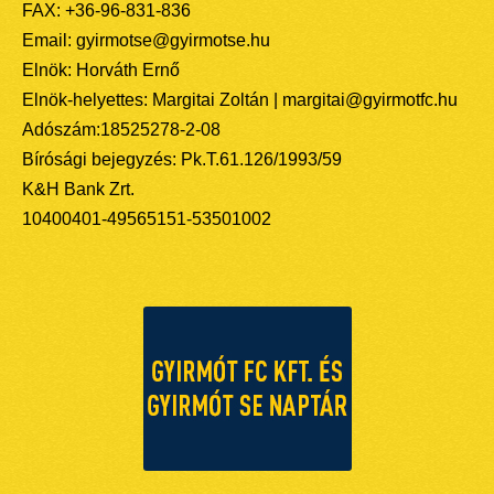
FAX: +36-96-831-836
Email: gyirmotse@gyirmotse.hu
Elnök: Horváth Ernő
Elnök-helyettes: Margitai Zoltán | margitai@gyirmotfc.hu
Adószám:18525278-2-08
Bírósági bejegyzés: Pk.T.61.126/1993/59
K&H Bank Zrt.
10400401-49565151-53501002