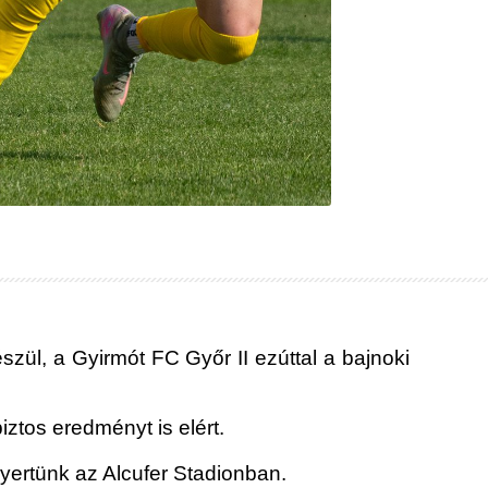
zül, a Gyirmót FC Győr II ezúttal a bajnoki
iztos eredményt is elért.
nyertünk az Alcufer Stadionban.