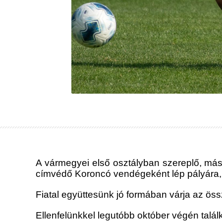
A vármegyei első osztályban szereplő, máso
címvédő Koroncó vendégeként lép pályára,
Fiatal együttesünk jó formában várja az ös
Ellenfelünkkel legutóbb október végén talál