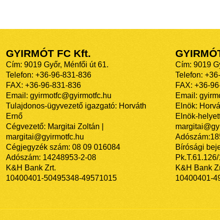
GYIRMÓT FC Kft.
GYIRMÓ
Cím: 9019 Győr, Ménfői út 61.
Cím: 9019 Gy
Telefon: +36-96-831-836
Telefon: +36
FAX: +36-96-831-836
FAX: +36-96
Email: gyirmotfc@gyirmotfc.hu
Email: gyir
Tulajdonos-ügyvezető igazgató: Horváth
Elnök: Horvá
Ernő
Elnök-helyett
Cégvezető: Margitai Zoltán |
margitai@gyi
margitai@gyirmotfc.hu
Adószám:18
Cégjegyzék szám: 08 09 016084
Bírósági bej
Adószám: 14248953-2-08
Pk.T.61.126
K&H Bank Zrt.
K&H Bank Zr
10400401-50495348-49571015
10400401-4