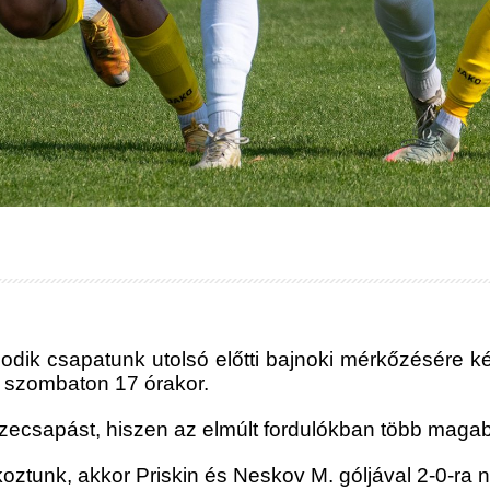
dik csapatunk utolsó előtti bajnoki mérkőzésére kés
 szombaton 17 órakor.
szecsapást, hiszen az elmúlt fordulókban több magab
koztunk, akkor Priskin és Neskov M. góljával 2-0-ra 