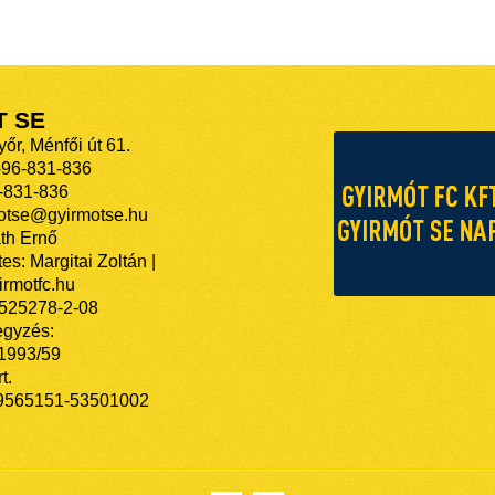
T SE
őr, Ménfői út 61.
-96-831-836
-831-836
motse@gyirmotse.hu
th Ernő
es: Margitai Zoltán |
rmotfc.hu
525278-2-08
egyzés:
/1993/59
t.
9565151-53501002