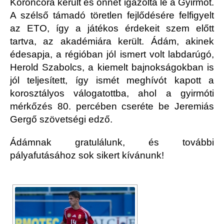
Koroncóra került és onnét igazolta le a Gyirmót.
A szélső támadó töretlen fejlődésére felfigyelt
az ETO, így a játékos érdekeit szem előtt
tartva, az akadémiára került. Ádám, akinek
édesapja, a régióban jól ismert volt labdarúgó,
Herold Szabolcs, a kiemelt bajnokságokban is
jól teljesített, így ismét meghívót kapott a
korosztályos válogatottba, ahol a gyirmóti
mérkőzés 80. percében cseréte be Jeremiás
Gergő szövetségi edző.
Ádámnak gratulálunk, és további
pályafutásához sok sikert kívánunk!