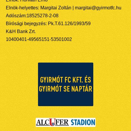
Elnök-helyettes: Margitai Zoltán | margitai@gyirmotfc.hu
Adószám:18525278-2-08
Bírósági bejegyzés: Pk.T.61.126/1993/59
K&H Bank Zrt.
10400401-49565151-53501002