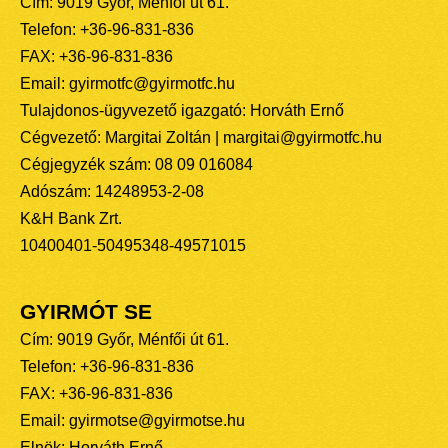
Cím: 9019 Győr, Ménfői út 61.
Telefon: +36-96-831-836
FAX: +36-96-831-836
Email: gyirmotfc@gyirmotfc.hu
Tulajdonos-ügyvezető igazgató: Horváth Ernő
Cégvezető: Margitai Zoltán | margitai@gyirmotfc.hu
Cégjegyzék szám: 08 09 016084
Adószám: 14248953-2-08
K&H Bank Zrt.
10400401-50495348-49571015
GYIRMÓT SE
Cím: 9019 Győr, Ménfői út 61.
Telefon: +36-96-831-836
FAX: +36-96-831-836
Email: gyirmotse@gyirmotse.hu
Elnök: Horváth Ernő