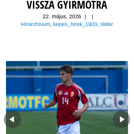
VISSZA GYIRMÓTRA
22. május, 2026
|
|
Hírarchívum
,
kepes_hirek_1920
,
slider