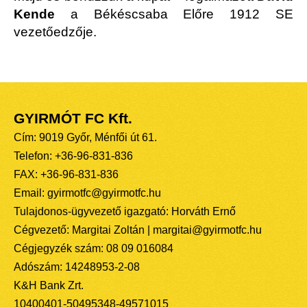
Kende
a Békéscsaba Előre 1912 SE
vezetőedzője.
GYIRMÓT FC Kft.
Cím: 9019 Győr, Ménfői út 61.
Telefon: +36-96-831-836
FAX: +36-96-831-836
Email: gyirmotfc@gyirmotfc.hu
Tulajdonos-ügyvezető igazgató: Horváth Ernő
Cégvezető: Margitai Zoltán | margitai@gyirmotfc.hu
Cégjegyzék szám: 08 09 016084
Adószám: 14248953-2-08
K&H Bank Zrt.
10400401-50495348-49571015