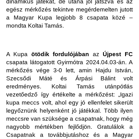
dinamikus játékát, de utána jól játszva és az
egész mérkőzés tekintve megérdemelten jutott
a Magyar Kupa legjobb 8 csapata közé –
mondta Koltai Tamás.
A Kupa
ötödik fordulójában
az
Újpest FC
csapata látogatott Gyirmótra 2024.04.03-án. A
mérkőzés vége 3-0 lett, amin Hajdu István,
Szecsődi Máté és Árpási Bálint volt
eredményes. Koltai Tamás utánpótlás
vezetőedző így értékelte a mérkőzést: „Igazi
kupa meccs volt, ahol egy jó ellenfelet sikerült
legyőznünk helyenként jó játékkal. Több ilyen
meccsre van szüksége a csapatnak, hogy még
nagyobb mértékben fejlődjön. Gratulálok a
Csapatnak a továbbjutáshoz és a Magyar