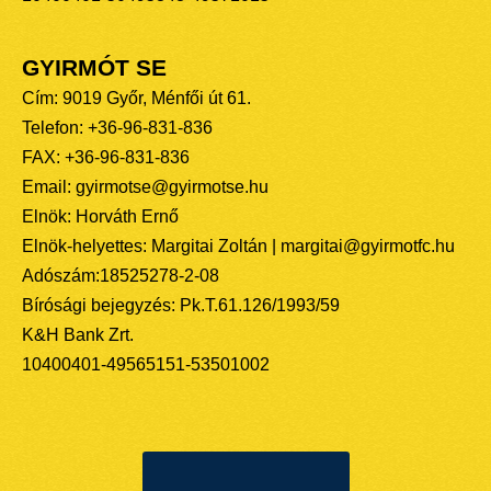
GYIRMÓT SE
Cím: 9019 Győr, Ménfői út 61.
Telefon: +36-96-831-836
FAX: +36-96-831-836
Email: gyirmotse@gyirmotse.hu
Elnök: Horváth Ernő
Elnök-helyettes: Margitai Zoltán | margitai@gyirmotfc.hu
Adószám:18525278-2-08
Bírósági bejegyzés: Pk.T.61.126/1993/59
K&H Bank Zrt.
10400401-49565151-53501002