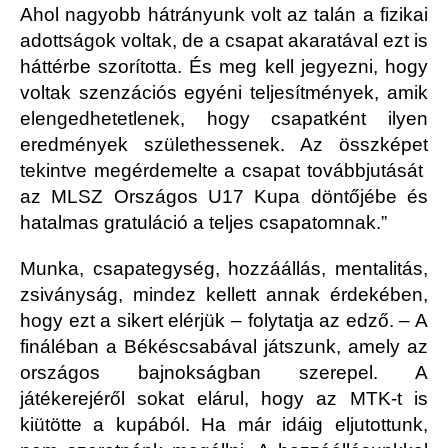
Ahol nagyobb hátrányunk volt az talán a fizikai
adottságok voltak, de a csapat akaratával ezt is
háttérbe szorította. És meg kell jegyezni, hogy
voltak szenzációs egyéni teljesítmények, amik
elengedhetetlenek, hogy csapatként ilyen
eredmények születhessenek. Az összképet
tekintve megérdemelte a csapat továbbjutását
az MLSZ Országos U17 Kupa döntőjébe és
hatalmas gratuláció a teljes csapatomnak.”
Munka, csapategység, hozzáállás, mentalitás,
zsiványság, mindez kellett annak érdekében,
hogy ezt a sikert elérjük – folytatja az edző. – A
fináléban a Békéscsabával játszunk, amely az
országos bajnokságban szerepel. A
játékerejéről sokat elárul, hogy az MTK-t is
kiütötte a kupából. Ha már idáig eljutottunk,