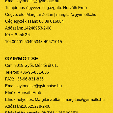
Email: gyirmotfc@gyirmotfc.hu
Tulajdonos-ügyvezető igazgató: Horváth Ernő
Cégvezető: Margitai Zoltán | margitai@gyirmotfc.hu
Cégjegyzék szám: 08 09 016084
Adószám: 14248953-2-08
K&H Bank Zrt.
10400401-50495348-49571015
GYIRMÓT SE
Cím: 9019 Győr, Ménfői út 61.
Telefon: +36-96-831-836
FAX: +36-96-831-836
Email: gyirmotse@gyirmotse.hu
Elnök: Horváth Ernő
Elnök-helyettes: Margitai Zoltán | margitai@gyirmotfc.hu
Adószám:18525278-2-08