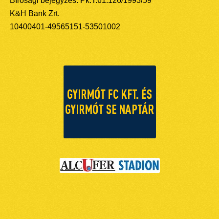
Bírósági bejegyzés: Pk.T.61.126/1993/59
K&H Bank Zrt.
10400401-49565151-53501002