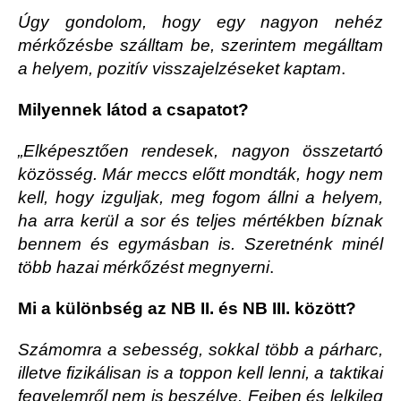
Úgy gondolom, hogy egy nagyon nehéz
mérkőzésbe szálltam be, szerintem megálltam
a helyem, pozitív visszajelzéseket kaptam
.
Milyennek látod a csapatot?
„Elképesztően rendesek, nagyon összetartó
közösség. Már meccs előtt mondták, hogy nem
kell, hogy izguljak, meg fogom állni a helyem,
ha arra kerül a sor és teljes mértékben bíznak
bennem és egymásban is. Szeretnénk minél
több hazai mérkőzést megnyerni
.
Mi a különbség az NB II. és NB III. között?
Számomra a sebesség, sokkal több a párharc,
illetve fizikálisan is a toppon kell lenni, a taktikai
fegyelemről nem is beszélve. Fejben és lelkileg