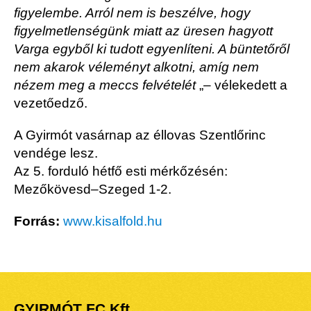
figyelembe. Arról nem is beszélve, hogy
figyelmetlenségünk miatt az üresen hagyott
Varga egyből ki tudott egyenlíteni. A büntetőről
nem akarok véleményt alkotni, amíg nem
nézem meg a meccs felvételét
„
– vélekedett a
vezetőedző.
A Gyirmót vasárnap az éllovas Szentlőrinc
vendége lesz.
Az 5. forduló hétfő esti mérkőzésén:
Mezőkövesd–Szeged 1-2.
Forrás:
www.kisalfold.hu
GYIRMÓT FC Kft.