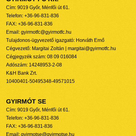
Cím: 9019 Győr, Ménfői út 61.
Telefon: +36-96-831-836
FAX: +36-96-831-836
Email: gyirmotfc@gyirmotfc.hu
Tulajdonos-ügyvezető igazgató: Horváth Ernő
Cégvezető: Margitai Zoltán | margitai@gyirmotfc.hu
Cégjegyzék szám: 08 09 016084
Adószám: 14248953-2-08
K&H Bank Zrt.
10400401-50495348-49571015
GYIRMÓT SE
Cím: 9019 Győr, Ménfői út 61.
Telefon: +36-96-831-836
FAX: +36-96-831-836
Email: gyirmotse@gyirmotse.hu