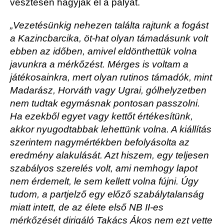
vesztesen hagyják el a pályát.
„Vezetésünkig nehezen ta­lálta rajtunk a fogást
a Kazincbarcika, öt-hat olyan támadásunk volt
ebben az időben, amivel eldönthettük volna
javunkra a mérkőzést. Mérges is voltam a
játékosainkra, mert olyan rutinos támadók, mint
Madarász, Horváth vagy Ugrai, gólhelyzetben
nem tudtak egymásnak pontosan passzolni.
Ha ezekből egyet vagy kettőt értékesítünk,
akkor nyugodtabbak lehettünk volna. A kiállítás
szerintem nagymértékben befolyásolta az
eredmény alakulását. Azt hiszem, egy teljesen
szabályos szerelés volt, ami nemhogy lapot
nem érdemelt, le sem kellett volna fújni. Úgy
tudom, a partjelző egy előző szabálytalanság
miatt intett, de az élete első NB II-es
mérkőzését dirigáló Takács Ákos nem ezt vette