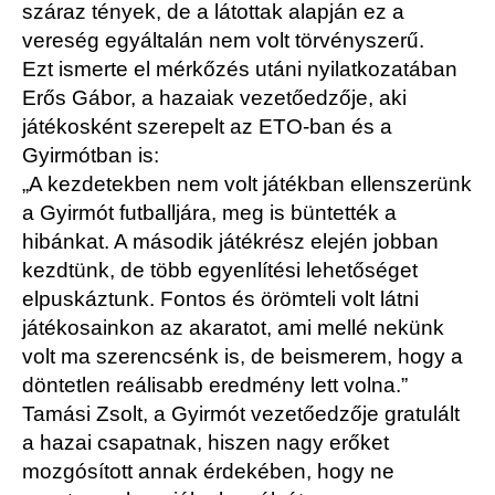
száraz tények, de a látottak alapján ez a
vereség egyáltalán nem volt törvényszerű.
Ezt ismerte el mérkőzés utáni nyilatkozatában
Erős Gábor, a hazaiak vezetőedzője, aki
játékosként szerepelt az ETO-ban és a
Gyirmótban is:
„A kezdetekben nem volt játékban ellenszerünk
a Gyirmót futballjára, meg is büntették a
hibánkat. A második játékrész elején jobban
kezdtünk, de több egyenlítési lehetőséget
elpuskáztunk. Fontos és örömteli volt látni
játékosainkon az akaratot, ami mellé nekünk
volt ma szerencsénk is, de beismerem, hogy a
döntetlen reálisabb eredmény lett volna.”
Tamási Zsolt, a Gyirmót vezetőedzője gratulált
a hazai csapatnak, hiszen nagy erőket
mozgósított annak érdekében, hogy ne