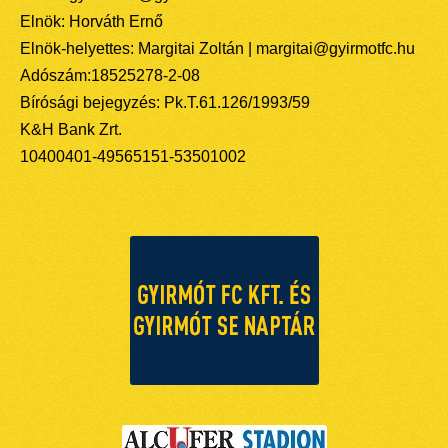
Elnök: Horváth Ernő
Elnök-helyettes: Margitai Zoltán | margitai@gyirmotfc.hu
Adószám:18525278-2-08
Bírósági bejegyzés: Pk.T.61.126/1993/59
K&H Bank Zrt.
10400401-49565151-53501002