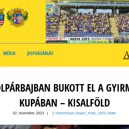
MÉDIA
JEGYVÁSÁRLÁS
ÓLPÁRBAJBAN BUKOTT EL A GYIR
KUPÁBAN – KISALFÖLD
02. november, 2023
|
|
Hírarchívum
,
kepes_hirek_1920
,
slider