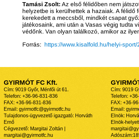
Tamási Zsolt:
Az első félidőben nem játszot
helyzetbe is kerülhettek a hazaiak. A félidő f
kerekedett a meccsből, mindkét csapat győz
játékosaink, ami után a Vasas végig tudta vi
védőnk. Van olyan találkozó, amikor az ilyen
Forrás:
https://www.kisalfold.hu/helyi-spo
GYIRMÓT FC Kft.
GYIRMÓ
Cím: 9019 Győr, Ménfői út 61.
Cím: 9019 Gy
Telefon: +36-96-831-836
Telefon: +36
FAX: +36-96-831-836
FAX: +36-96
Email: gyirmotfc@gyirmotfc.hu
Email: gyir
Tulajdonos-ügyvezető igazgató: Horváth
Elnök: Horvá
Ernő
Elnök-helyett
Cégvezető: Margitai Zoltán |
margitai@gyi
margitai@gyirmotfc.hu
Adószám:18