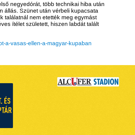
első negyedórát, több technikai hiba után
len állás. Szünet után vérbeli kupacsata
ik találatnál nem etették meg egymást
 ítélet született, hiszen labdát talált
rmot-a-vasas-ellen-a-magyar-kupaban