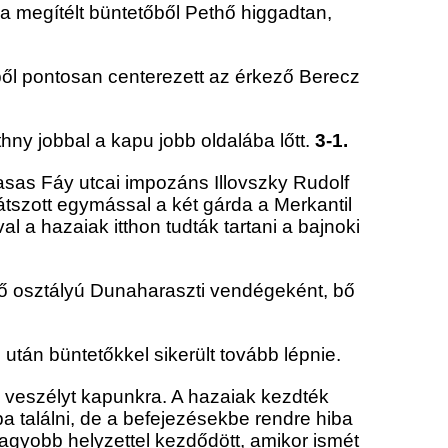
, a megítélt büntetőből Pethő higgadtan,
ből pontosan centerezett az érkező Berecz
thny jobbal a kapu jobb oldalába lőtt.
3-1.
asas Fáy utcai impozáns Illovszky Rudolf
átszott egymással a két gárda a Merkantil
a hazaiak itthon tudták tartani a bajnoki
ső osztályú Dunaharaszti vendégeként, bő
tán büntetőkkel sikerült tovább lépnie.
ő veszélyt kapunkra. A hazaiak kezdték
ba találni, de a befejezésekbe rendre hiba
gnagyobb helyzettel kezdődött, amikor ismét