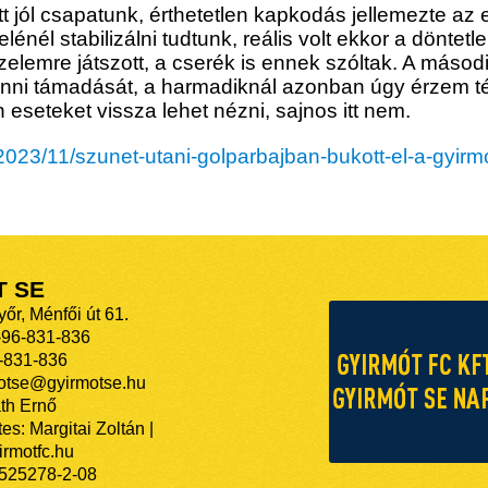
t jól csapatunk, érthetetlen kapkodás jellemezte az 
elénél stabilizálni tudtunk, reális volt ekkor a döntet
elemre játszott, a cserék is ennek szóltak. A másod
nni támadását, a harmadiknál azonban úgy érzem téves
 eseteket vissza lehet nézni, sajnos itt nem.
rt/2023/11/szunet-utani-golparbajban-bukott-el-a-gyi
T SE
őr, Ménfői út 61.
-96-831-836
-831-836
motse@gyirmotse.hu
th Ernő
es: Margitai Zoltán |
rmotfc.hu
525278-2-08