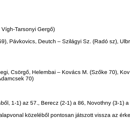
, Vígh-Tarsonyi Gergő)
69), Pávkovics, Deutch – Szilágyi Sz. (Radó sz), Ulb
Szegi, Csörgő, Helembai – Kovács M. (Szőke 70), Ková
(Adamcsek 70)
ből, 1-1) az 57., Berecz (2-1) a 86, Novothny (3-1) a
 alapvonal közeléből pontosan játszott vissza az érke