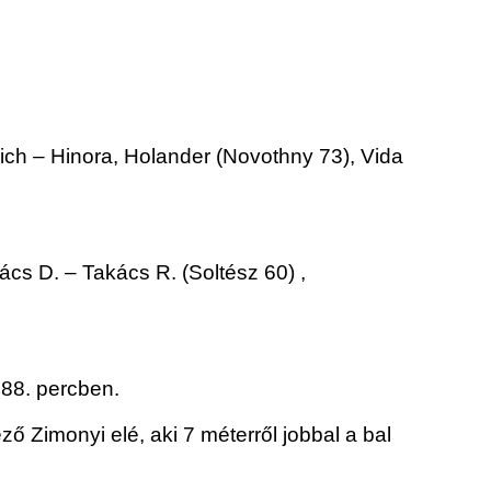
rich – Hinora, Holander (Novothny 73), Vida
cs D. – Takács R. (Soltész 60) ,
 88. percben.
ző Zimonyi elé, aki 7 méterről jobbal a bal