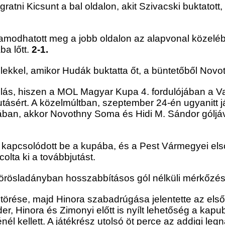
atni Kicsunt a bal oldalon, akit Szivacski buktatott
iramodhatott meg a jobb oldalon az alapvonal közelé
ba lőtt.
2-1.
elekkel, amikor Hudák buktatta őt, a büntetőből Novo
solás, hiszen a MOL Magyar Kupa 4. fordulójában a V
tásért. A közelmúltban, szeptember 24-én ugyanitt j
n, akkor Novothny Soma és Hidi M. Sándor góljával 
n kapcsolódott be a kupába, és a Pest Vármegyei el
olta ki a továbbjutást.
rösladányban hosszabbításos gól nélküli mérkőzés u
 törése, majd Hinora szabadrúgása jelentette az els
r, Hinora és Zimonyi előtt is nyílt lehetőség a kapu
él kellett. A játékrész utolsó öt perce az addigi le