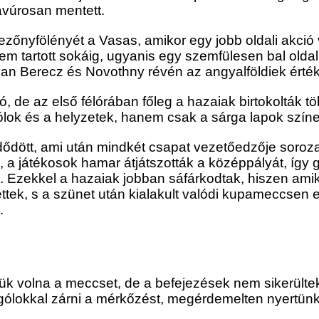
ravúrosan mentett.
ezőnyfölényét a Vasas, amikor egy jobb oldali akci
em tartott sokáig, ugyanis egy szemfülesen bal oldal
ban Berecz és Novothny révén az angyalföldiek érték
, de az első félórában főleg a hazaiak birtokolták tö
ólok és a helyzetek, hanem csak a sárga lapok színes
ődött, ami után mindkét csapat vezetőedzője sorozato
, a játékosok hamar átjátszották a középpályát, így
t. Ezekkel a hazaiak jobban sáfárkodtak, hiszen ami
ttek, s a szünet után kialakult valódi kupameccsen e
.
tük volna a meccset, de a befejezések nem sikerültek
 gólokkal zárni a mérkőzést, megérdemelten nyertünk