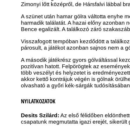
Zimonyi lőtt középről, de Hársfalvi lábbal b
A szünet után hamar gólra váltotta enyhe m
harmadik találatát. A hazai előny azonban n
Bence egalizált. A találkozó záró szakaszá
Visszafogott tempóban kezdődött a találkozó
párosult, a játékot azonban sajnos nem a g
A második játékrész gyors gólváltással kezd
pozitívan hatott. Felpörögtek az események
több veszélyt és helyzetet is eredményezet
akkor kettő kontrájuk végén is gólnak örülhe
olvasható a győri kék-sárgák tudósításában
NYILATKOZATOK
Desits Szilárd:
Az első félidőben eldönthet
csapatunk megmutatta igazi erejét, sikerült