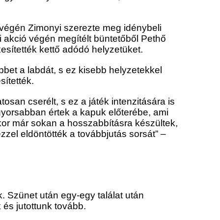
ó végén Zimonyi szerezte meg idénybeli
i akció végén megítélt büntetőből Pethő
esítették kettő adódó helyzetüket.
bbet a labdát, s ez kisebb helyzetekkel
ítették.
san cserélt, s ez a játék intenzitására is
 gyorsabban értek a kapuk előterébe, ami
kor már sokan a hosszabbításra készültek,
zzel eldöntötték a továbbjutás sorsát” –
. Szünet után egy-egy találat után
 és jutottunk tovább.