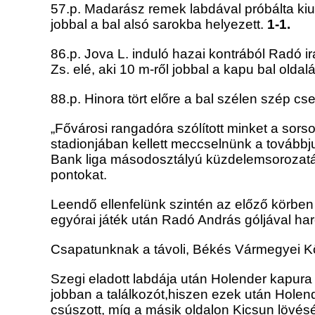
57.p. Madarász remek labdával próbálta kiugr
jobbal a bal alsó sarokba helyezett.
1-1.
86.p. Jova L. induló hazai kontrából Radó 
Zs. elé, aki 10 m-ről jobbal a kapu bal oldalá
88.p. Hinora tört előre a bal szélen szép cs
„Fővárosi rangadóra szólított minket a sor
stadionjában kellett meccselnünk a továbbju
Bank liga másodosztályú küzdelemsorozatába
pontokat.
Leendő ellenfelünk szintén az előző körbe
egyórai játék után Radó András góljával harc
Csapatunknak a távoli, Békés Vármegyei Kö
Szegi eladott labdája után Holender kapura
jobban a találkozót,hiszen ezek után Holende
csúszott, míg a másik oldalon Kicsun lövésén