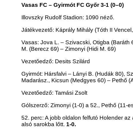
Vasas FC – Gyirmót FC Győr 3-1 (0–0)
Illovszky Rudolf Stadion: 1090 néző.
Játékvezető: Káprály Mihály (Tóth II Vencel
Vasas: Jova L. – Szivacski, Otigba (Baráth 
M. (Berecz 69) – Zimonyi (Hidi M. 69)
Vezetőedző: Desits Szilárd
Gyirmót: Hársfalvi – Lányi B. (Hudák 80), 
Madarász., Kicsun (Medgyes 60) – Pethő 
Vezetőedző: Tamási Zsolt
Gólszerző: Zimonyi (1-0) a 52., Pethő (11-es
52. perc: A jobb oldalon felfutó Holender az
alsó sarokba lőtt.
1-0.