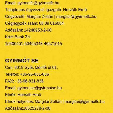
Email: gyirmotfc@gyirmotfc.hu
Tulajdonos-ügyvezető igazgató: Horváth Ernő
Cégvezető: Margitai Zoltán | margitai@gyirmotfc.hu
Cégjegyzék szám: 08 09 016084
Adószám: 14248953-2-08
K&H Bank Zrt.
10400401-50495348-49571015
GYIRMÓT SE
Cím: 9019 Győr, Ménfői út 61.
Telefon: +36-96-831-836
FAX: +36-96-831-836
Email: gyirmotse@gyirmotse.hu
Elnök: Horváth Ernő
Elnök-helyettes: Margitai Zoltán | margitai@gyirmotfc.hu
Adószám:18525278-2-08