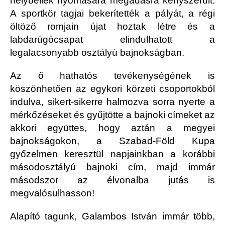
helybeliek nyomására megadásra kényszerült.
A sportkör tagjai bekerítették a pályát, a régi
öltöző romjain újat hoztak létre és a
labdarúgócsapat elindulhatott a
legalacsonyabb osztályú bajnokságban.
Az ő hathatós tevékenységének is
köszönhetően az egykori körzeti csoportokból
indulva, sikert-sikerre halmozva sorra nyerte a
mérkőzéseket és gyűjtötte a bajnoki címeket az
akkori együttes, hogy aztán a megyei
bajnokságokon, a Szabad-Föld Kupa
győzelmen keresztül napjainkban a korábbi
másodosztályú bajnoki cím, majd immár
másodszor az élvonalba jutás is
megvalósulhasson!
Alapító tagunk, Galambos István immár több,