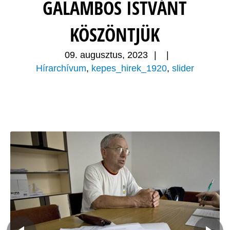
GALAMBOS ISTVÁNT
KÖSZÖNTJÜK
09. augusztus, 2023
|
|
Hírarchívum
,
kepes_hirek_1920
,
slider