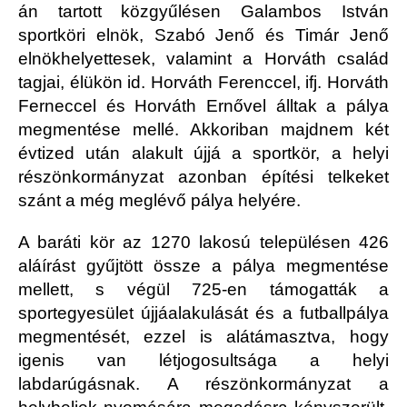
án tartott közgyűlésen Galambos István
sportköri elnök, Szabó Jenő és Timár Jenő
elnökhelyettesek, valamint a Horváth család
tagjai, élükön id. Horváth Ferenccel, ifj. Horváth
Ferneccel és Horváth Ernővel álltak a pálya
megmentése mellé. Akkoriban majdnem két
évtized után alakult újjá a sportkör, a helyi
részönkormányzat azonban építési telkeket
szánt a még meglévő pálya helyére.
A baráti kör az 1270 lakosú településen 426
aláírást gyűjtött össze a pálya megmentése
mellett, s végül 725-en támogatták a
sportegyesület újjáalakulását és a futballpálya
megmentését, ezzel is alátámasztva, hogy
igenis van létjogosultsága a helyi
labdarúgásnak. A részönkormányzat a