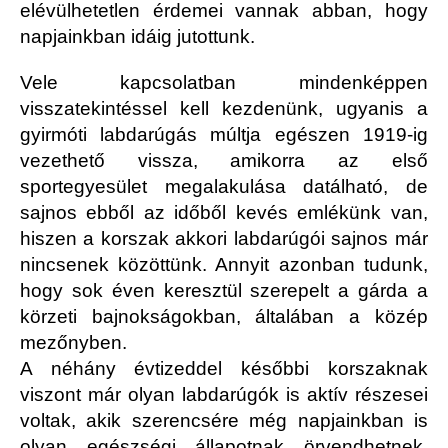
elévülhetetlen érdemei vannak abban, hogy
napjainkban idáig jutottunk.
Vele kapcsolatban mindenképpen
visszatekintéssel kell kezdenünk, ugyanis a
gyirmóti labdarúgás múltja egészen 1919-ig
vezethető vissza, amikorra az első
sportegyesület megalakulása datálható, de
sajnos ebből az időből kevés emlékünk van,
hiszen a korszak akkori labdarúgói sajnos már
nincsenek közöttünk. Annyit azonban tudunk,
hogy sok éven keresztül szerepelt a gárda a
körzeti bajnokságokban, általában a közép
mezőnyben.
A néhány évtizeddel későbbi korszaknak
viszont már olyan labdarúgók is aktív részesei
voltak, akik szerencsére még napjainkban is
olyan egészségi állapotnak örvendhetnek,