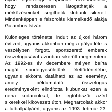
hogy rendszeresen látogathatják a
mérkőzéseinket, segíthetik klubunk sikereit.
Mindenképpen e felsorolás kiemelkedő alakja
Galambos István.
Különleges történettel indult az újkori három
évtized, ugyanis akkoriban még a pálya léte is
veszélyben forgott, sportszerető emberek
összefogásával azonban sikerült megmenteni.
Az 1992-es év decembere mélyen beírta
magát sportegyesületünk élettörténetébe,
ugyanis ekkorra datálható az az esemény,
amely példamutató összefogás
eredményeként elindította klubunkat ezen a
néha kudarcokkal, de legtöbbször azért
sikerekkel kikövezett úton. Megharcoltak akkor
a futballpályáért, ugyanis az 1993. február 23-