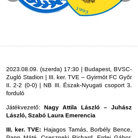
2023.08.09. (szerda) 17:30 | Budapest, BVSC-
Zugló Stadion | III. ker. TVE – Gyirmót FC Győr
II. 2-2 (0-0) | NB III. Észak-Nyugati csoport 3.
forduló
Játékvezető:
Nagy Attila László – Juhász
László, Szabó Laura Emerencia
III. ker. TVE:
Hajagos Tamás, Borbély Bence,
Papp Máté, Cseszneki Richard, Erdei Gábor,