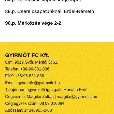
89.p. Csere csapatunknál: Erdei-Németh
90.p. Mérkőzés vége 2-2
GYIRMÓT FC Kft.
Cím: 9019 Győr, Ménfői út 61.
Telefon: +36-96-831-836
FAX: +36-96-831-836
Email: gyirmotfc@gyirmotfc.hu
Tulajdonos-ügyvezető igazgató: Horváth Ernő
Cégvezető: Margitai Zoltán | margitai@gyirmotfc.hu
Cégjegyzék szám: 08 09 016084
Adószám: 14248953-2-08