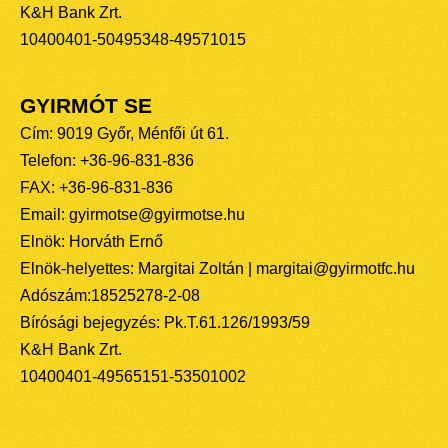
K&H Bank Zrt.
10400401-50495348-49571015
GYIRMÓT SE
Cím: 9019 Győr, Ménfői út 61.
Telefon: +36-96-831-836
FAX: +36-96-831-836
Email: gyirmotse@gyirmotse.hu
Elnök: Horváth Ernő
Elnök-helyettes: Margitai Zoltán | margitai@gyirmotfc.hu
Adószám:18525278-2-08
Bírósági bejegyzés: Pk.T.61.126/1993/59
K&H Bank Zrt.
10400401-49565151-53501002