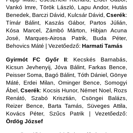
Vankó Imre, Török László, Lapu Andor, Hutás
Benedek, Barczi Dávid, Kulcsár Dávid,
Cserék
:
Tímár Bálint, Kaszás Gábor, Partos Júlián,
Kósa Marcel, Zámbó Márton, Hibjan Acuna
José, Marques-Airosa Patrik, Buda Péter,
Behovics Máté | Vezetőedző:
Harmati Tamás
Gyirmót FC Győr II
: Kecskés Barnabás,
Kicsun Jevhenyij, Jóva Bálint, Farkas Bence,
Peisser Soma, Bagó Bálint, Tóth Dániel, Gönye
Máté, Erdei Milan, Ominger Bence, Somogyi
Ábel,
Cserék
: Kocsis Hunor, Német Noel, Rozs
Renátó, Szabó Krisztián, Csöngei Balázs,
Reizer Bence, Barta Tamás, Süveges Attila,
Kovács Péter, Szűcs Patrik | Vezetőedző:
Ördög József