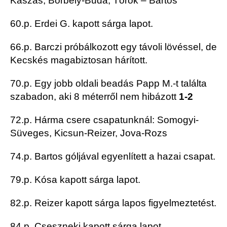
Kaszás, Borbély-Buda, Török – Bartos
60.p. Erdei G. kapott sárga lapot.
66.p. Barczi próbálkozott egy távoli lövéssel, de
Kecskés magabiztosan hárított.
70.p. Egy jobb oldali beadás Papp M.-t találta
szabadon, aki 8 méterről nem hibázott
1-2
72.p. Hárma csere csapatunknál: Somogyi-
Süveges, Kicsun-Reizer, Jova-Rozs
74.p. Bartos góljával egyenlített a hazai csapat.
79.p. Kósa kapott sárga lapot.
82.p. Reizer kapott sárga lapos figyelmeztetést.
84.p. Cseszneki kapott sárga lapot.