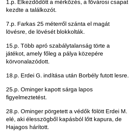
1.p. Elkezdődött a mérkőzés, a fővárosi csapat
kezdte a találkozót.
7.p. Farkas 25 méterről szánta el magát
lövésre, de lövését blokkolták.
15.p. Több apró szabálytalanság törte a
játékot, amely főleg a pálya közepére
körvonalazódott.
18.p. Erdei G. indítása után Borbély futott lesre.
25.p. Ominger kapott sárga lapos
figyelmeztetést.
28.p. Ominger pörgetett a védők fölött Erdei M.
elé, aki élesszögből kapásból lőtt kapura, de
Hajagos hárított.