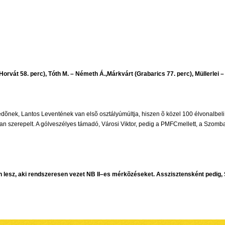
(Horvát 58. perc), Tóth M. – Németh Á.,Márkvárt (Grabarics 77. perc), Müllerlei –
édõnek, Lantos Leventének van elsõ osztályúmúltja, hiszen õ közel 100 élvonalbel
n szerepelt. A gólveszélyes támadó, Városi Viktor, pedig a PMFCmellett, a Szomba
n lesz, aki rendszeresen vezet NB II–es mérkõzéseket. Asszisztensként pedig