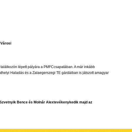
 Városi
i találkozón lépett pályára a PMFCcsapatában. A már inkább
thelyi Haladás és a Zalaegerszegi TE gárdáiban is játszott amagyar
, Szvetnyik Bence és Molnár Alextevékenykedik majd az