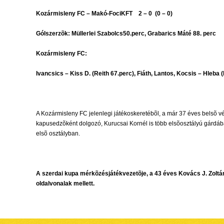
Kozármisleny FC – Makó-FociKFT 2 – 0 (0 – 0)
Gólszerzõk: Müllerlei Szabolcs50.perc, Grabarics Máté 88. perc
Kozármisleny FC:
Ivancsics – Kiss D. (Reith 67.perc), Fiáth, Lantos, Kocsis – Hleba 
A Kozármisleny FC jelenlegi játékoskeretébõl, a már 37 éves belsõ v
kapusedzõként dolgozó, Kurucsai Kornél is több elsõosztályú gárdába
elsõ osztályban.
A szerdai kupa mérkõzésjátékvezetõje, a 43 éves Kovács J. Zoltá
oldalvonalak mellett.