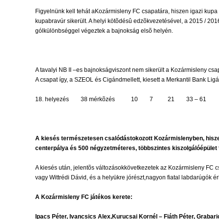
Figyelnünk kell tehát aKozármisleny FC csapatára, hiszen igazi kupa
kupabravúr sikerült. A helyi kötõdésû edzõkvezetésével, a 2015 / 201
gólkülönbséggel végeztek a bajnokság elsõ helyén.
A tavalyi NB II –es bajnokságviszont nem sikerült a Kozármisleny csa
A csapat így, a SZEOL és Cigándmellett, kiesett a Merkantil Bank Lig
18. helyezés 38 mérkõzés 10 7 21 33 – 61 
A kiesés természetesen csalódástokozott Kozármislenyben, hiszen t
centerpálya és 500 négyzetméteres, többszintes kiszolgálóépület ta
A kiesés után, jelentõs változásokkövetkezetek az Kozármisleny FC c
vagy Wittrédi Dávid, és a helyükre jórészt,nagyon fiatal labdarúg
A Kozármisleny FC játékos kerete:
Ipacs Péter, Ivancsics Alex,Kurucsai Kornél – Fiáth Péter, Graba