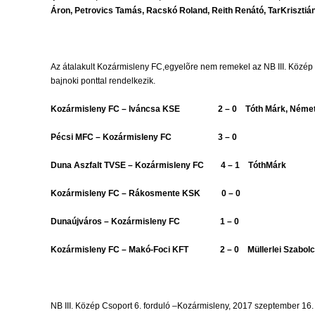
Áron, Petrovics Tamás, Racskó Roland, Reith Renátó, TarKrisz
Az átalakult Kozármisleny FC,egyelõre nem remekel az NB III. Közép 
bajnoki ponttal rendelkezik.
Kozármisleny FC – Iváncsa KSE 2 – 0 Tóth Márk, Német
Pécsi MFC – Kozármisleny FC 3 – 0
Duna Aszfalt TVSE – Kozármisleny FC 4 – 1 TóthMárk
Kozármisleny FC – Rákosmente KSK 0 – 0
Dunaújváros – Kozármisleny FC 1 – 0
Kozármisleny FC – Makó-Foci KFT 2 – 0 Müllerlei Szabolcs
NB III. Közép Csoport 6. forduló –Kozármisleny, 2017 szeptember 16