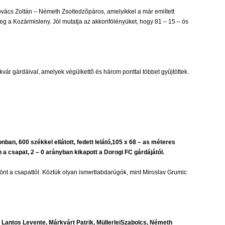
ovács Zoltán – Németh Zsoltedzõpáros, amelyikkel a már említett
g a Kozármisleny. Jól mutatja az akkorifölényüket, hogy 81 – 15 – ös
vár gárdáival, amelyek végülkettõ és három ponttal többet gyûjtöttek.
an, 600 székkel ellátott, fedett lelátó,105 x 68 – as méteres
 a csapat, 2 – 0 arányban kikapott a Dorogi FC gárdájától.
nt a csapattól. Köztük olyan ismertlabdarúgók, mint Miroslav Grumic
, Lantos Levente, Márkvárt Patrik, MüllerleiSzabolcs, Németh