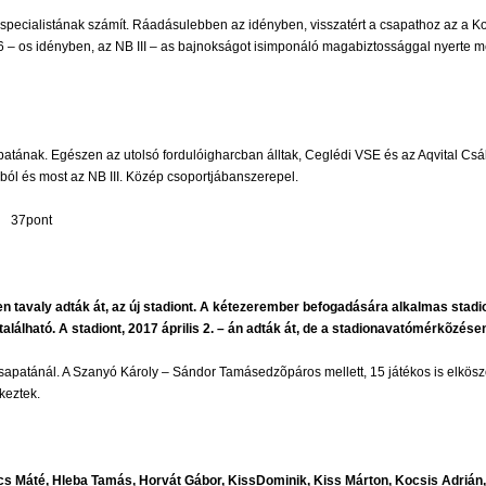
 specialistának számít. Ráadásulebben az idényben, visszatért a csapathoz az a K
6 – os idényben, az NB III – as bajnokságot isimponáló magabiztossággal nyerte me
patának. Egészen az utolsó fordulóigharcban álltak, Ceglédi VSE és az Aqvital Csák
ából és most az NB III. Közép csoportjábanszerepel.
37pont
avaly adták át, az új stadiont. A kétezerember befogadására alkalmas stadionb
lálható. A stadiont, 2017 április 2. – án adták át, de a stadionavatómérkõzésen
sapatánál. A Szanyó Károly – Sándor Tamásedzõpáros mellett, 15 játékos is elköszö
ók érkeztek.
rics Máté, Hleba Tamás, Horvát Gábor, KissDominik, Kiss Márton, Kocsis Adrián