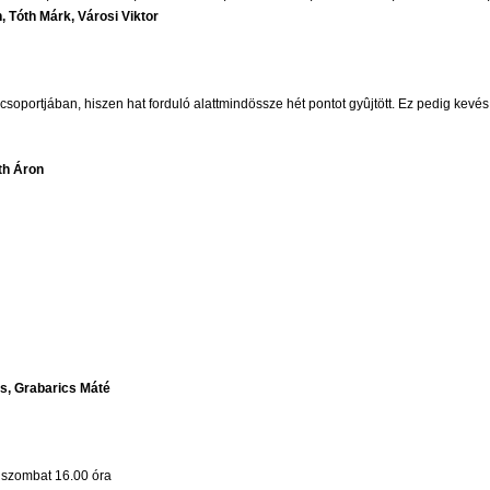
tián, Tóth Márk, Városi Viktor
csoportjában, hiszen hat forduló alattmindössze hét pontot gyûjtött. Ez pedig k
h Áron
, Grabarics Máté
. szombat 16.00 óra