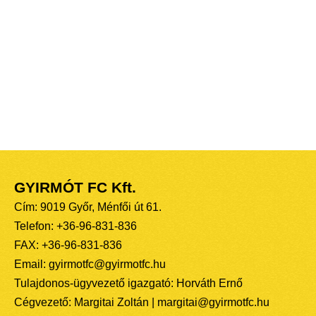
GYIRMÓT FC Kft.
Cím: 9019 Győr, Ménfői út 61.
Telefon: +36-96-831-836
FAX: +36-96-831-836
Email: gyirmotfc@gyirmotfc.hu
Tulajdonos-ügyvezető igazgató: Horváth Ernő
Cégvezető: Margitai Zoltán | margitai@gyirmotfc.hu