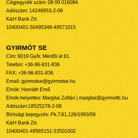
Cégjegyzék szám: 08 09 016084
Adószám: 14248953-2-08
K&H Bank Zrt.
10400401-50495348-49571015
GYIRMÓT SE
Cím: 9019 Győr, Ménfői út 61.
Telefon: +36-96-831-836
FAX: +36-96-831-836
Email: gyirmotse@gyirmotse.hu
Elnök: Horváth Ernő
Elnök-helyettes: Margitai Zoltán | margitai@gyirmotfc.hu
Adószám:18525278-2-08
Bírósági bejegyzés: Pk.T.61.126/1993/59
K&H Bank Zrt.
10400401-49565151-53501002