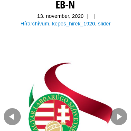
EB-N
13. november, 2020
|
|
Hírarchívum
,
kepes_hirek_1920
,
slider