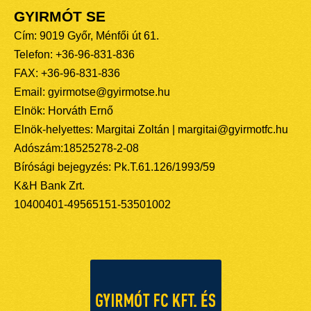
GYIRMÓT SE
Cím: 9019 Győr, Ménfői út 61.
Telefon: +36-96-831-836
FAX: +36-96-831-836
Email: gyirmotse@gyirmotse.hu
Elnök: Horváth Ernő
Elnök-helyettes: Margitai Zoltán | margitai@gyirmotfc.hu
Adószám:18525278-2-08
Bírósági bejegyzés: Pk.T.61.126/1993/59
K&H Bank Zrt.
10400401-49565151-53501002