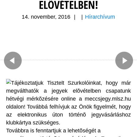
ELÕVÉTELBEN!
14. november, 2016
|
|
Hírarchívum
Tájékoztatjuk Tisztelt Szurkolóinkat, hogy már
megválthatók a jegyek elõvételben csapatunk
hétvégi mérkõzésére online a meccsjegy.mlsz.hu
oldalon! Továbbá felhívjuk az Önök figyelmét, hogy
az elektronikus úton történõ jegyvásárláshoz
klubkártya szükséges.
Továbbra is fenntartjuk a lehetõségét a