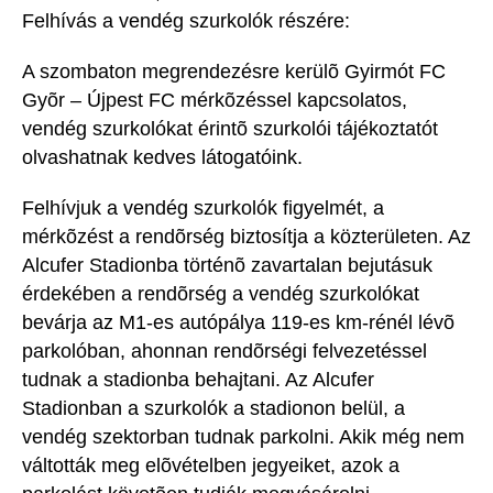
Felhívás a vendég szurkolók részére:
A szombaton megrendezésre kerülõ Gyirmót FC
Gyõr – Újpest FC mérkõzéssel kapcsolatos,
vendég szurkolókat érintõ szurkolói tájékoztatót
olvashatnak kedves látogatóink.
Felhívjuk a vendég szurkolók figyelmét, a
mérkõzést a rendõrség biztosítja a közterületen. Az
Alcufer Stadionba történõ zavartalan bejutásuk
érdekében a rendõrség a vendég szurkolókat
bevárja az M1-es autópálya 119-es km-rénél lévõ
parkolóban, ahonnan rendõrségi felvezetéssel
tudnak a stadionba behajtani. Az Alcufer
Stadionban a szurkolók a stadionon belül, a
vendég szektorban tudnak parkolni. Akik még nem
váltották meg elõvételben jegyeiket, azok a