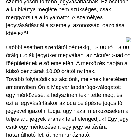
személyesen történõ jegyvásárlásnak. Ez esetben
a klubkártya megléte nem szükséges, csak
meggyorsítja a folyamatot. A személyes
jegyvásárlásnál a személyi azonosság igazolása
kötelezõ!
Utóbbi esetben szerdától péntekig, 13.00-tól 18.00-
óráig tudják jegyüket megváltani az Alcufer Stadion
fõépületének elsõ emeletén. A mérkõzés napján a
külsõ pénztárak 10.00 órától nyitnak.
Tovább folytatódik az akciónk, melynek keretében,
amennyiben Ön a Magyar labdarúgó-válogatott
egy mérkõzését a helyszínen tekintette meg, és
ezt a jegyvásárláskor az oda belépésre jogosító
jegyével igazolni tudja, úgy hazai mérkõzéseken a
teljes árú jegyek árának felét elengedjük! Egy jegy
csak egy mérkõzésen, egy jegy váltására
használható fel, át nem ruházható.