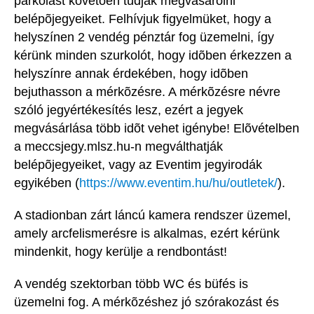
parkolást követõen tudják megvásárolni
belépõjegyeiket. Felhívjuk figyelmüket, hogy a
helyszínen 2 vendég pénztár fog üzemelni, így
kérünk minden szurkolót, hogy idõben érkezzen a
helyszínre annak érdekében, hogy idõben
bejuthasson a mérkõzésre. A mérkõzésre névre
szóló jegyértékesítés lesz, ezért a jegyek
megvásárlása több idõt vehet igénybe! Elõvételben
a meccsjegy.mlsz.hu-n megválthatják
belépõjegyeiket, vagy az Eventim jegyirodák
egyikében (
https://www.eventim.hu/hu/outletek/
).
A stadionban zárt láncú kamera rendszer üzemel,
amely arcfelismerésre is alkalmas, ezért kérünk
mindenkit, hogy kerülje a rendbontást!
A vendég szektorban több WC és büfés is
üzemelni fog. A mérkõzéshez jó szórakozást és