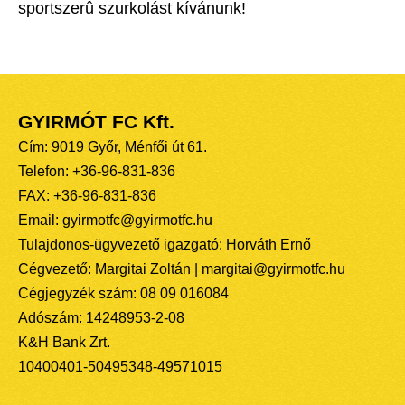
sportszerû szurkolást kívánunk!
GYIRMÓT FC Kft.
Cím: 9019 Győr, Ménfői út 61.
Telefon: +36-96-831-836
FAX: +36-96-831-836
Email: gyirmotfc@gyirmotfc.hu
Tulajdonos-ügyvezető igazgató: Horváth Ernő
Cégvezető: Margitai Zoltán | margitai@gyirmotfc.hu
Cégjegyzék szám: 08 09 016084
Adószám: 14248953-2-08
K&H Bank Zrt.
10400401-50495348-49571015