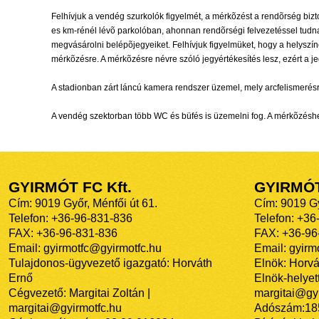
Felhívjuk a vendég szurkolók figyelmét, a mérkõzést a rendõrség bizt
es km-rénél lévõ parkolóban, ahonnan rendõrségi felvezetéssel tudna
megvásárolni belépõjegyeiket. Felhívjuk figyelmüket, hogy a helysz
mérkõzésre. A mérkõzésre névre szóló jegyértékesítés lesz, ezért a 
A stadionban zárt láncú kamera rendszer üzemel, mely arcfelismerésre
A vendég szektorban több WC és büfés is üzemelni fog. A mérkõzéshez
GYIRMÓT FC Kft.
GYIRMÓ
Cím: 9019 Győr, Ménfői út 61.
Cím: 9019 Gy
Telefon: +36-96-831-836
Telefon: +36
FAX: +36-96-831-836
FAX: +36-96
Email: gyirmotfc@gyirmotfc.hu
Email: gyir
Tulajdonos-ügyvezető igazgató: Horváth
Elnök: Horvá
Ernő
Elnök-helyett
Cégvezető: Margitai Zoltán |
margitai@gyi
margitai@gyirmotfc.hu
Adószám:18