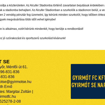
osítja a közterületen. Az Alcufer Stadionba történõ zavartalan bejutásuk érdekébe
k a stadionba behajtani. Az Alcufer Stadionban a szurkolók a stadionon belül, a v
ínen 2 vendég pénztár fog üzemelni, így kérünk minden szurkolót, hogy idõben érk
jegyek megvásárlása több idõt vehet igénybe!
 is alkalmas, ezért kérünk mindenkit, hogy kerülje a rendbontást!
 jó szórakozást és sportszerû szurkolást kívánunk!
T SE
őr, Ménfői út 61.
-96-831-836
-831-836
motse@gyirmotse.hu
th Ernő
es: Margitai Zoltán |
rmotfc.hu
525278-2-08