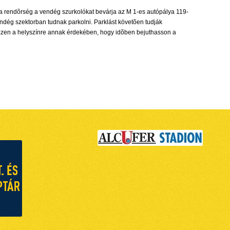
n a rendõrség a vendég szurkolókat bevárja az M 1-es autópálya 119-
endég szektorban tudnak parkolni. Parklást követõen tudják
ezzen a helyszínre annak érdekében, hogy idõben bejuthasson a