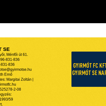
T SE
őr, Ménfői út 61.
-96-831-836
-831-836
motse@gyirmotse.hu
th Ernő
es: Margitai Zoltán |
rmotfc.hu
525278-2-08
egyzés:
/1993/59
t.