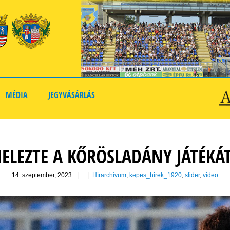
MÉDIA
JEGYVÁSÁRLÁS
ELEZTE A KŐRÖSLADÁNY JÁTÉKÁT
14. szeptember, 2023
|
|
Hírarchívum
,
kepes_hirek_1920
,
slider
,
video