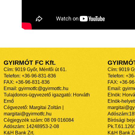
GYIRMÓT FC Kft.
GYIRMÓ
Cím: 9019 Győr, Ménfői út 61.
Cím: 9019 Gy
Telefon: +36-96-831-836
Telefon: +36
FAX: +36-96-831-836
FAX: +36-96
Email: gyirmotfc@gyirmotfc.hu
Email: gyir
Tulajdonos-ügyvezető igazgató: Horváth
Elnök: Horvá
Ernő
Elnök-helyett
Cégvezető: Margitai Zoltán |
margitai@gyi
margitai@gyirmotfc.hu
Adószám:18
Cégjegyzék szám: 08 09 016084
Bírósági bej
Adószám: 14248953-2-08
Pk.T.61.126
K&H Bank Zrt.
K&H Bank Zr