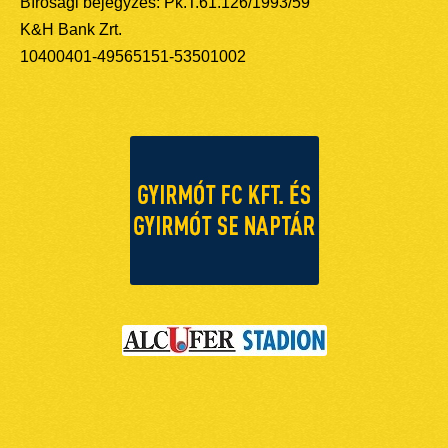
Bírósági bejegyzés: Pk.T.61.126/1993/59
K&H Bank Zrt.
10400401-49565151-53501002