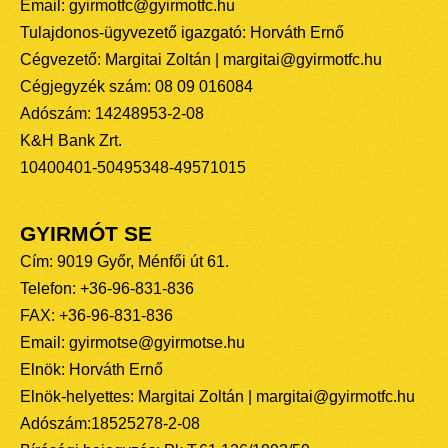
Email: gyirmotfc@gyirmotfc.hu
Tulajdonos-ügyvezető igazgató: Horváth Ernő
Cégvezető: Margitai Zoltán | margitai@gyirmotfc.hu
Cégjegyzék szám: 08 09 016084
Adószám: 14248953-2-08
K&H Bank Zrt.
10400401-50495348-49571015
GYIRMÓT SE
Cím: 9019 Győr, Ménfői út 61.
Telefon: +36-96-831-836
FAX: +36-96-831-836
Email: gyirmotse@gyirmotse.hu
Elnök: Horváth Ernő
Elnök-helyettes: Margitai Zoltán | margitai@gyirmotfc.hu
Adószám:18525278-2-08