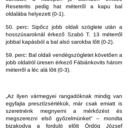
Reseterits pedig hat méterről a kapu bal
oldalába helyezett (0-1).
50. perc: Sipőcz jobb oldali szöglete után a
hosszúsaroknál érkező Szabó T. 13 méterről
jobbal kapásból a bal alsó sarokba lőtt (0-2).
59. perc: Bal oldali vendégszögletet követően a
jobb oldalról üresen érkező Fábiánkovits három
méterről a léc alá lőtt (0-3).
„Az ilyen vármegyei rangadóknak mindig van
egyfajta presztízsértékük, már csak emiatt is
szeretnénk megnyerni a mérkőzést és
megszerezni első győzelmünket” – mondta
bizakodva a forduló előtt Ördög József