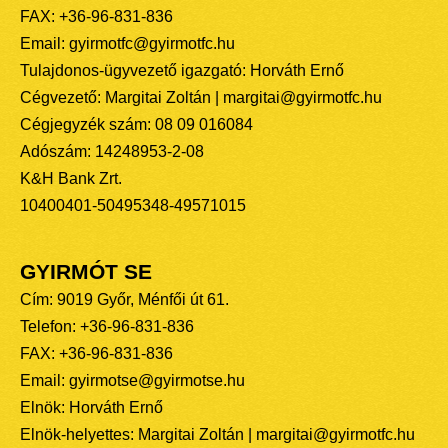
FAX: +36-96-831-836
Email: gyirmotfc@gyirmotfc.hu
Tulajdonos-ügyvezető igazgató: Horváth Ernő
Cégvezető: Margitai Zoltán | margitai@gyirmotfc.hu
Cégjegyzék szám: 08 09 016084
Adószám: 14248953-2-08
K&H Bank Zrt.
10400401-50495348-49571015
GYIRMÓT SE
Cím: 9019 Győr, Ménfői út 61.
Telefon: +36-96-831-836
FAX: +36-96-831-836
Email: gyirmotse@gyirmotse.hu
Elnök: Horváth Ernő
Elnök-helyettes: Margitai Zoltán | margitai@gyirmotfc.hu