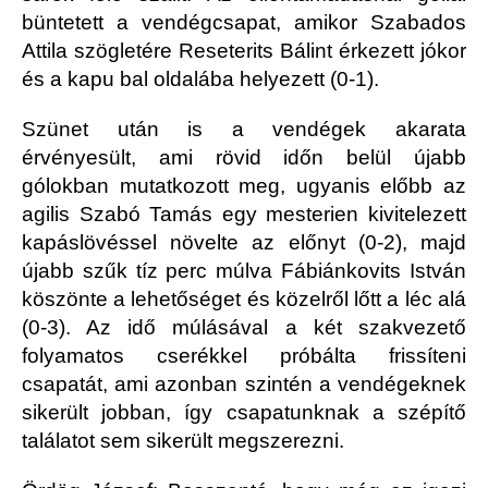
büntetett a vendégcsapat, amikor Szabados
Attila szögletére Reseterits Bálint érkezett jókor
és a kapu bal oldalába helyezett (0-1).
Szünet után is a vendégek akarata
érvényesült, ami rövid időn belül újabb
gólokban mutatkozott meg, ugyanis előbb az
agilis Szabó Tamás egy mesterien kivitelezett
kapáslövéssel növelte az előnyt (0-2), majd
újabb szűk tíz perc múlva Fábiánkovits István
köszönte a lehetőséget és közelről lőtt a léc alá
(0-3). Az idő múlásával a két szakvezető
folyamatos cserékkel próbálta frissíteni
csapatát, ami azonban szintén a vendégeknek
sikerült jobban, így csapatunknak a szépítő
találatot sem sikerült megszerezni.