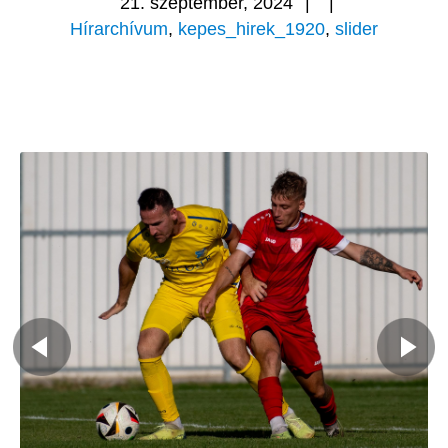
21. szeptember, 2024
|
|
Hírarchívum
,
kepes_hirek_1920
,
slider