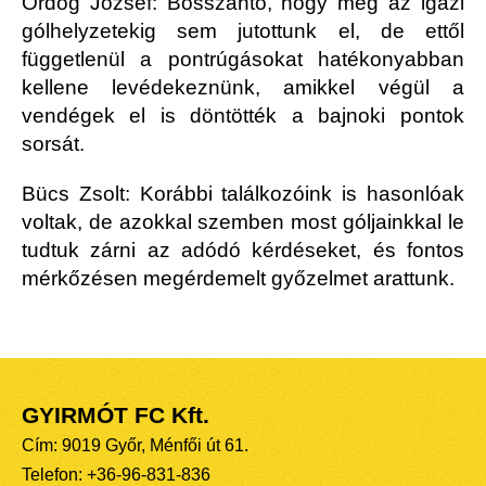
Ördög József: Bosszantó, hogy még az igazi
gólhelyzetekig sem jutottunk el, de ettől
függetlenül a pontrúgásokat hatékonyabban
kellene levédekeznünk, amikkel végül a
vendégek el is döntötték a bajnoki pontok
sorsát.
Bücs Zsolt: Korábbi találkozóink is hasonlóak
voltak, de azokkal szemben most góljainkkal le
tudtuk zárni az adódó kérdéseket, és fontos
mérkőzésen megérdemelt győzelmet arattunk.
GYIRMÓT FC Kft.
Cím: 9019 Győr, Ménfői út 61.
Telefon: +36-96-831-836