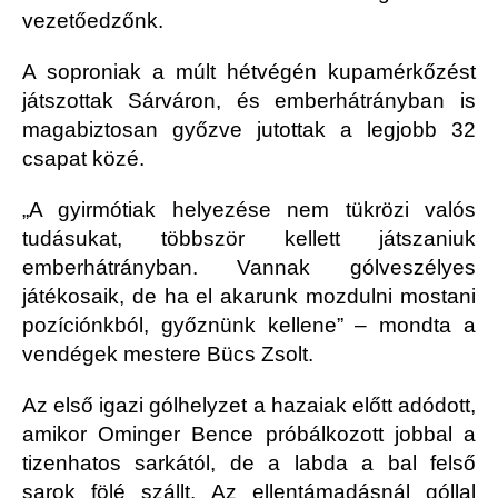
vezetőedzőnk.
A soproniak a múlt hétvégén kupamérkőzést
játszottak Sárváron, és emberhátrányban is
magabiztosan győzve jutottak a legjobb 32
csapat közé.
„A gyirmótiak helyezése nem tükrözi valós
tudásukat, többször kellett játszaniuk
emberhátrányban. Vannak gólveszélyes
játékosaik, de ha el akarunk mozdulni mostani
pozíciónkból, győznünk kellene” – mondta a
vendégek mestere Bücs Zsolt.
Az első igazi gólhelyzet a hazaiak előtt adódott,
amikor Ominger Bence próbálkozott jobbal a
tizenhatos sarkától, de a labda a bal felső
sarok fölé szállt. Az ellentámadásnál góllal