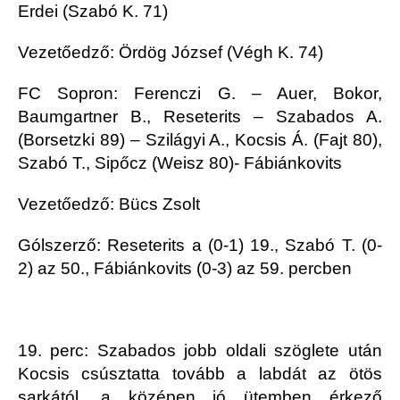
Erdei (Szabó K. 71)
Vezetőedző: Ördög József (Végh K. 74)
FC Sopron: Ferenczi G. – Auer, Bokor,
Baumgartner B., Reseterits – Szabados A.
(Borsetzki 89) – Szilágyi A., Kocsis Á. (Fajt 80),
Szabó T., Sipőcz (Weisz 80)- Fábiánkovits
Vezetőedző: Bücs Zsolt
Gólszerző: Reseterits a (0-1) 19., Szabó T. (0-
2) az 50., Fábiánkovits (0-3) az 59. percben
19. perc: Szabados jobb oldali szöglete után
Kocsis csúsztatta tovább a labdát az ötös
sarkától, a középen jó ütemben érkező