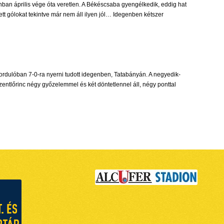
ionban április vége óta veretlen. A Békéscsaba gyengélkedik, eddig hat
ett gólokat tekintve már nem áll ilyen jól… Idegenben kétszer
 fordulóban 7-0-ra nyerni tudott idegenben, Tatabányán. A negyedik-
zentlőrinc négy győzelemmel és két döntetlennel áll, négy ponttal