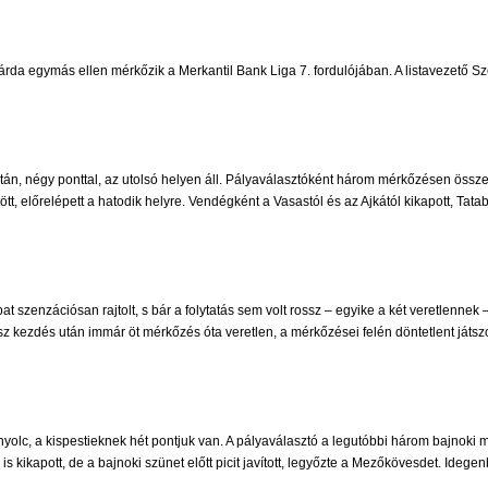
a egymás ellen mérkőzik a Merkantil Bank Liga 7. fordulójában. A listavezető Sze
n, négy ponttal, az utolsó helyen áll. Pályaválasztóként három mérkőzésen összesen
ött, előrelépett a hatodik helyre. Vendégként a Vasastól és az Ajkától kikapott, Tata
at szenzációsan rajtolt, s bár a folytatás sem volt rossz – egyike a két veretlennek 
z kezdés után immár öt mérkőzés óta veretlen, a mérkőzései felén döntetlent játs
nyolc, a kispestieknek hét pontjuk van. A pályaválasztó a legutóbbi három bajnoki m
kikapott, de a bajnoki szünet előtt picit javított, legyőzte a Mezőkövesdet. Ideg