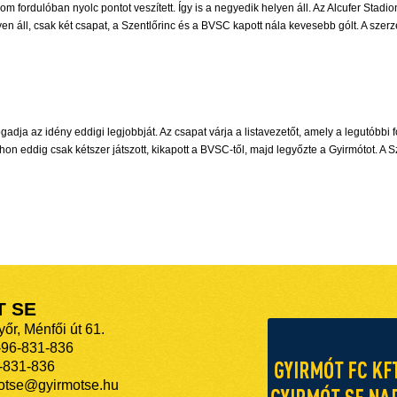
rom fordulóban nyolc pontot veszített. Így is a negyedik helyen áll. Az Alcufer Stad
yen áll, csak két csapat, a Szentlőrinc és a BVSC kapott nála kevesebb gólt. A szerz
adja az idény eddigi legjobbját. Az csapat várja a listavezetőt, amely a legutóbbi
on eddig csak kétszer játszott, kikapott a BVSC-től, majd legyőzte a Gyirmótot. A S
T SE
őr, Ménfői út 61.
-96-831-836
-831-836
motse@gyirmotse.hu