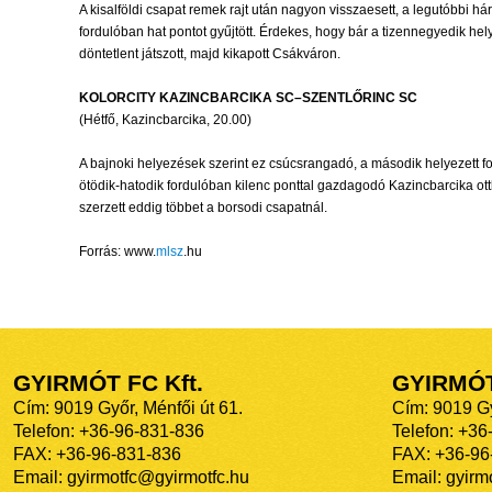
A kisalföldi csapat remek rajt után nagyon visszaesett, a legutóbbi há
fordulóban hat pontot gyűjtött. Érdekes, hogy bár a tizennegyedik hel
döntetlent játszott, majd kikapott Csákváron.
KOLORCITY KAZINCBARCIKA SC–SZENTLŐRINC SC
(Hétfő, Kazincbarcika, 20.00)
A bajnoki helyezések szerint ez csúcsrangadó, a második helyezett fog
ötödik-hatodik fordulóban kilenc ponttal gazdagodó Kazincbarcika otth
szerzett eddig többet a borsodi csapatnál.
Forrás: www.
mlsz
.hu
GYIRMÓT FC Kft.
GYIRMÓ
Cím: 9019 Győr, Ménfői út 61.
Cím: 9019 Gy
Telefon: +36-96-831-836
Telefon: +36
FAX: +36-96-831-836
FAX: +36-96
Email: gyirmotfc@gyirmotfc.hu
Email: gyir