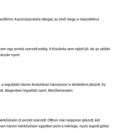
ntlőrinc Kazincbarcikára látogat, az első megy a másodikhoz.
 egy pontot szerzett eddig. A Kisvárda sem rajtolt jól, de az utóbbi
bányán nyert.
– a legutóbbi három fordulóban háromszor is döntetlent játszott. Az
zott. Idegenben legutóbb nyert, Mezőkövesden.
érkőzésén öt pontot szerzett. Otthon már négyszer játszott, két
enben három mérkőzésen egyetlen pont a mérlege, nyolc kapott góllal.