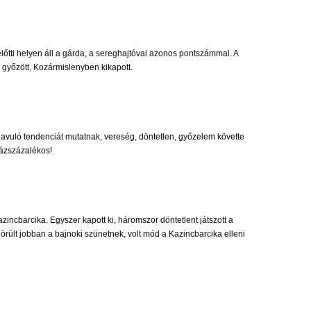
őtti helyen áll a gárda, a sereghajtóval azonos pontszámmal. A
 győzött, Kozármislenyben kikapott.
 javuló tendenciát mutatnak, vereség, döntetlen, győzelem követte
zázszázalékos!
incbarcika. Egyszer kapott ki, háromszor döntetlent játszott a
örült jobban a bajnoki szünetnek, volt mód a Kazincbarcika elleni