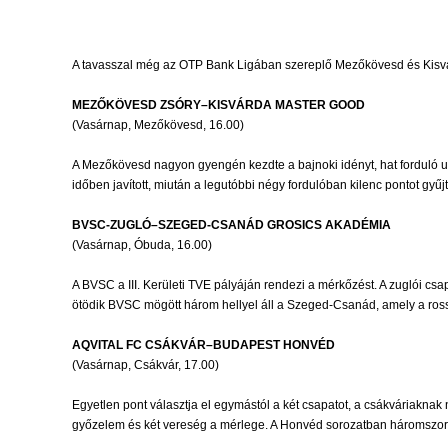
A tavasszal még az OTP Bank Ligában szereplő Mezőkövesd és Kisvárd
MEZŐKÖVESD ZSÓRY–KISVÁRDA MASTER GOOD
(Vasárnap, Mezőkövesd, 16.00)
A Mezőkövesd nagyon gyengén kezdte a bajnoki idényt, hat forduló utá
időben javított, miután a legutóbbi négy fordulóban kilenc pontot gyűjt
BVSC-ZUGLÓ–SZEGED-CSANÁD GROSICS AKADÉMIA
(Vasárnap, Óbuda, 16.00)
A BVSC a III. Kerületi TVE pályáján rendezi a mérkőzést. A zuglói csap
ötödik BVSC mögött három hellyel áll a Szeged-Csanád, amely a ross
AQVITAL FC CSÁKVÁR–BUDAPEST HONVÉD
(Vasárnap, Csákvár, 17.00)
Egyetlen pont választja el egymástól a két csapatot, a csákváriaknak 
győzelem és két vereség a mérlege. A Honvéd sorozatban háromszor is 