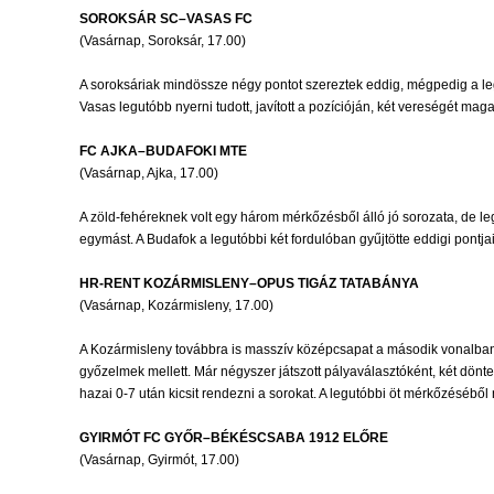
SOROKSÁR SC–VASAS FC
(Vasárnap, Soroksár, 17.00)
A soroksáriak mindössze négy pontot szereztek eddig, mégpedig a leg
Vasas legutóbb nyerni tudott, javított a pozícióján, két vereségét m
FC AJKA–BUDAFOKI MTE
(Vasárnap, Ajka, 17.00)
A zöld-fehéreknek volt egy három mérkőzésből álló jó sorozata, de leg
egymást. A Budafok a legutóbbi két fordulóban gyűjtötte eddigi pontja
HR-RENT KOZÁRMISLENY–OPUS TIGÁZ TATABÁNYA
(Vasárnap, Kozármisleny, 17.00)
A Kozármisleny továbbra is masszív középcsapat a második vonalban, k
győzelmek mellett. Már négyszer játszott pályaválasztóként, két dönte
hazai 0-7 után kicsit rendezni a sorokat. A legutóbbi öt mérkőzéséből n
GYIRMÓT FC GYŐR–BÉKÉSCSABA 1912 ELŐRE
(Vasárnap, Gyirmót, 17.00)