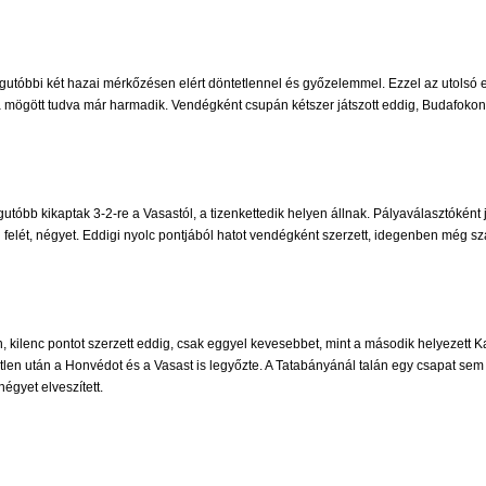
utóbbi két hazai mérkőzésen elért döntetlennel és győzelemmel. Ezzel az utolsó el
aga mögött tudva már harmadik. Vendégként csupán kétszer játszott eddig, Budafokon
utóbb kikaptak 3-2-re a Vasastól, a tizenkettedik helyen állnak. Pályaválasztóként
i felét, négyet. Eddigi nyolc pontjából hatot vendégként szerzett, idegenben még s
ilenc pontot szerzett eddig, csak eggyel kevesebbet, mint a második helyezett Kaz
tlen után a Honvédot és a Vasast is legyőzte. A Tatabányánál talán egy csapat sem 
égyet elveszített.