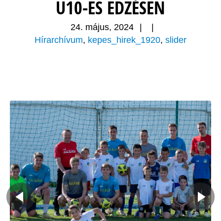
U10-ES EDZÉSEN
24. május, 2024
|
|
Hírarchívum
,
kepes_hirek_1920
,
slider