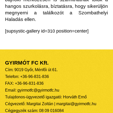
hangos szurkolásra, bíztatásra, hogy sikerüljön
megnyerni a találkozót a Szombathelyi
Haladás ellen.
[supsystic-gallery id=310 position=center]
GYIRMÓT FC Kft.
Cím: 9019 Győr, Ménfői út 61.
Telefon: +36-96-831-836
FAX: +36-96-831-836
Email: gyirmotfc@gyirmotfc.hu
Tulajdonos-ügyvezető igazgató: Horváth Ernő
Cégvezető: Margitai Zoltán | margitai@gyirmotfc.hu
Cégjegyzék szám: 08 09 016084