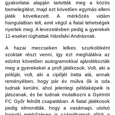
gyakorlatai alapján tartották meg a közös
bemelegítést, majd ezt követően egymás elleni
játék következett. A mérkőzés vidám
hangulatban telt, amit végül a fiatal tehetségek
nyertek meg. A levezetésben pedig a gyerekek
11-eseket rúghattak Hársfalvi Andrásnak.
A hazai meccseken lelkes szurkolóként
szoktak részt venni, így ezt meghálálva az
edzést követően autogramokkal ajándékozták
meg a gyerekeket a profi játékosok. Volt, aki a
pólóját, volt, aki a cipőjét íratta alá, annak
reményében, hogy pár év múlva ők is oda
tudnak kerülni, ahol jelenlegi példaképeik is
játszanak, és be tudnak mutatkozni a Gyirmót
FC Győr felnőtt csapatában. A fiatal játékosok
pedig elmondták, hogy a vasárnapi, utolsó
bajnoki mérkőzésen is számíthatnak tőlük a