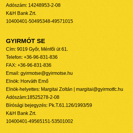
Adószám: 14248953-2-08
K&H Bank Zrt.
10400401-50495348-49571015
GYIRMÓT SE
Cím: 9019 Győr, Ménfői út 61.
Telefon: +36-96-831-836
FAX: +36-96-831-836
Email: gyirmotse@gyirmotse.hu
Elnök: Horváth Ernő
Elnök-helyettes: Margitai Zoltán | margitai@gyirmotfc.hu
Adószám:18525278-2-08
Bírósági bejegyzés: Pk.T.61.126/1993/59
K&H Bank Zrt.
10400401-49565151-53501002