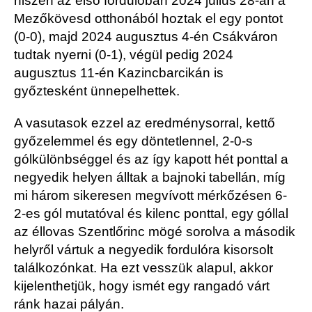
hiszen az első fordulóban 2024 július 28-án a
Mezőkövesd otthonából hoztak el egy pontot
(0-0), majd 2024 augusztus 4-én Csákváron
tudtak nyerni (0-1), végül pedig 2024
augusztus 11-én Kazincbarcikán is
győztesként ünnepelhettek.
A vasutasok ezzel az eredménysorral, kettő
győzelemmel és egy döntetlennel, 2-0-s
gólkülönbséggel és az így kapott hét ponttal a
negyedik helyen álltak a bajnoki tabellán, míg
mi három sikeresen megvívott mérkőzésen 6-
2-es gól mutatóval és kilenc ponttal, egy góllal
az éllovas Szentlőrinc mögé sorolva a második
helyről vártuk a negyedik fordulóra kisorsolt
találkozónkat. Ha ezt vesszük alapul, akkor
kijelenthetjük, hogy ismét egy rangadó várt
ránk hazai pályán.