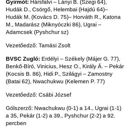
Gyirmót:
Hársfalvi – Lányi B. (Szegi 64),
Hudák D., Csörgő, Helembai (Hajdú 64)–
Hudák M. (Kovács D. 75)– Horváth R., Katona
M., Madarász (Miknyóczki 86), Ugrai –
Adamcsek (Pyshchur sz)
Vezetőedző: Tamási Zsolt
BVSC Zugló:
Erdélyi – Székely (Májer G. 77),
Benkő-Bíró, Vinicius, Hesz O., Király Á. – Pekár
(Kocsis B. 86), Hidi P., Szilágyi – Zamostny
(Batai 62), Nwachukwu (Kelemen P. 77)
Vezetőedző: Csábi József
Gólszerző: Nwachukwu (0-1) a 14., Ugrai (1-1)
a 35, Pekár (1-2) a 39., Pyshchur (2-2) a 92.
percben