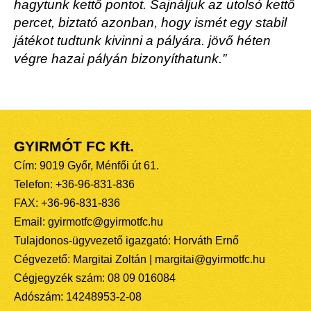
hagytunk kettő pontot. Sajnáljuk az utolsó kettő
percet, biztató azonban, hogy ismét egy stabil
játékot tudtunk kivinni a pályára. jövő héten
végre hazai pályán bizonyíthatunk.”
GYIRMÓT FC Kft.
Cím: 9019 Győr, Ménfői út 61.
Telefon: +36-96-831-836
FAX: +36-96-831-836
Email: gyirmotfc@gyirmotfc.hu
Tulajdonos-ügyvezető igazgató: Horváth Ernő
Cégvezető: Margitai Zoltán | margitai@gyirmotfc.hu
Cégjegyzék szám: 08 09 016084
Adószám: 14248953-2-08