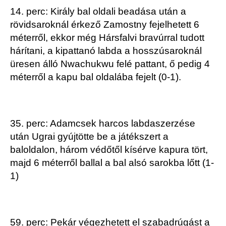
14. perc: Király bal oldali beadása után a
rövidsaroknál érkező Zamostny fejelhetett 6
méterről, ekkor még Hársfalvi bravúrral tudott
hárítani, a kipattanó labda a hosszúsaroknál
üresen álló Nwachukwu felé pattant, ő pedig 4
méterről a kapu bal oldalába fejelt (0-1).
35. perc: Adamcsek harcos labdaszerzése
után Ugrai gyújtötte be a játékszert a
baloldalon, három védőtől kísérve kapura tört,
majd 6 méterről ballal a bal alsó sarokba lőtt (1-
1)
59. perc: Pekár végezhetett el szabadrúgást a