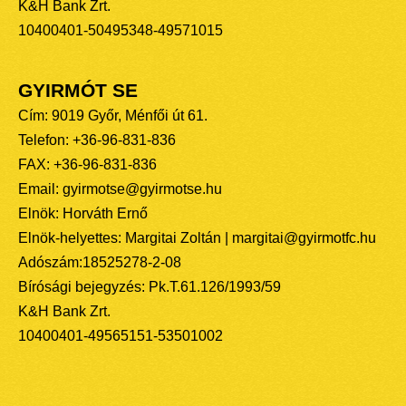
K&H Bank Zrt.
10400401-50495348-49571015
GYIRMÓT SE
Cím: 9019 Győr, Ménfői út 61.
Telefon: +36-96-831-836
FAX: +36-96-831-836
Email: gyirmotse@gyirmotse.hu
Elnök: Horváth Ernő
Elnök-helyettes: Margitai Zoltán | margitai@gyirmotfc.hu
Adószám:18525278-2-08
Bírósági bejegyzés: Pk.T.61.126/1993/59
K&H Bank Zrt.
10400401-49565151-53501002