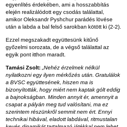
egyenlítés érdekében, ami a hosszabbítás
elején realizálódott egy csodás találattal,
amikor Oleksandr Pyshchur parádés lövése
után a labda a bal felső sarokban kötött ki (2-2).
Ezzel megszakadt együttesünk kitűnő
győzelmi sorozata, de a végső találattal az
egyik pont itthon maradt.
Tamási Zsolt:
„Nehéz érzelmek nélkül
nyilatkozni egy ilyen mérkőzés után. Gratulálok
a BVSC együttesének, hiszen ma is
bizonyították, hogy miért nem kaptak gólt eddig
a bajnokságban. Minden annyit ér, amennyit a
csapat a pályán meg tud valósítani, ma ez
szerintem részünkről semmit nem ért. Ennyi
technikai hibával, eladott labdával, ritmustalan
kevés dinamikát tartalmazó játékkal nem lehet