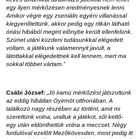
egy ilyen mérkőzésen eredményesnek lenni.
Amikor végre egy zseniális egyéni villanással
kiegyenlítettünk, akkor pedig egy ritkán látható
óriási hibából megint előnybe került ellenfelünk.
Szünet utáni küzdeni tudásunkkal elégedett
voltam, a játékunk valamennyit javult, a
látottakkal elégedettnek kell lennem, mert ma
sokkal többet vártam.”
Csábi József:
„Jó iramú mérkőzést játszottunk
az eddig hibátlan Gyirmót otthonában. A
találkozó nagy részében az történt, amit mi
szerettünk volna, uraltuk a játékot, sőt kettő-
egy után eldönthettük volna a meccset. Négy
fordulóval ezelőtt Mezőkövesden, most pedig itt