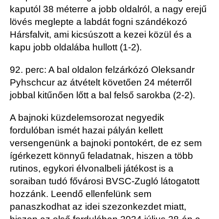
kaputól 38 méterre a jobb oldalról, a nagy erejű
lövés meglepte a labdát fogni szándékozó
Hársfalvit, ami kicsúszott a kezei közül és a
kapu jobb oldalába hullott (1-2).
92. perc: A bal oldalon felzárkózó Oleksandr
Pyhschcur az átvételt követően 24 méterről
jobbal kitűnően lőtt a bal felső sarokba (2-2).
A bajnoki küzdelemsorozat negyedik
fordulóban ismét hazai pályán kellett
versengenünk a bajnoki pontokért, de ez sem
ígérkezett könnyű feladatnak, hiszen a több
rutinos, egykori élvonalbeli játékost is a
soraiban tudó fővárosi BVSC-Zugló látogatott
hozzánk. Leendő ellenfelünk sem
panaszkodhat az idei szezonkezdet miatt,