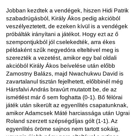
Jobban kezdtek a vendégek, hiszen Hidi Patrik
szabadrúgásból, Király Ákos pedig akcióból
veszélyeztetett, de ezeken kívül is a vendégek
próbálták irányítani a játékot. Hogy ezt az ő
szempontjukból jól cselekedték, arra ékes
példaként szűk negyedóra elteltével meg is
szerezték a vezetést, amikor egy bal oldali
akcióból Király Ákos beívelése után előbb
Zamostny Balázs, majd Nwachukwu David is
zavartalanul tisztán fejelhetett, előbbinél még
Hársfalvi András bravúrt mutatott be, de az
ismétlést már ő sem foghatta (0-1). Bő félórai
játék után sikerült az egyenlítés csapatunknak,
amikor Adamcsek Máté harciassága után Ugrai
Roland szerzett szépségdíjas gólt (1-1). Az
egyenlítés öröme sajnos nem tartott sokáig,