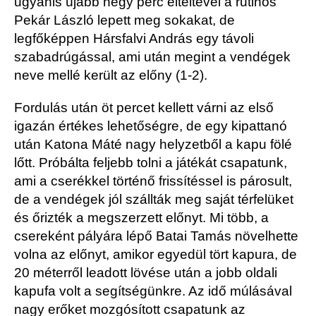
ugyanis újabb négy perc elteltével a rutinos
Pekár László lepett meg sokakat, de
legfőképpen Hársfalvi András egy távoli
szabadrúgással, ami után megint a vendégek
neve mellé került az előny (1-2).
Fordulás után öt percet kellett várni az első
igazán értékes lehetőségre, de egy kipattanó
után Katona Máté nagy helyzetből a kapu fölé
lőtt. Próbálta feljebb tolni a játékát csapatunk,
ami a cserékkel történő frissítéssel is párosult,
de a vendégek jól szállták meg saját térfelüket
és őrizték a megszerzett előnyt. Mi több, a
csereként pályára lépő Batai Tamás növelhette
volna az előnyt, amikor egyedül tört kapura, de
20 méterről leadott lövése után a jobb oldali
kapufa volt a segítségünkre. Az idő múlásával
nagy erőket mozgósított csapatunk az