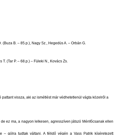
D.
(Buza B. – 85.p.)
, Nagy Sz., Hegedüs A. – Orbán G.
cs T.
(Tar P. – 68.p.)
– Füleki N., Kovács Zs.
attant vissza, aki az ismétlést már védhetetlenül vágta közelről a
k, de ez ma, a nagyon lelkesen, agresszíven játszó Ménfőcsanak ellen
– gólra tudtak váltani. A félidő végén a Vass Patrik kíséretezett