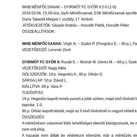
WHB MÉNFŐCSANAK – GYIRMÓT FC GYŐR II 2-0 (1-0)
2016.03.06. 15.00-óra, Győr-Ménfőcsanak, ESK Ménfőcsanak sportte
Duna Takarék Megyei I. osztály, 17. forduló
JÁTÉKVEZETŐK: Gáspár András – Horváth Patrik, Horváth Péter
ÖSSZEÁLLÍTÁSOK:
WHB MÉNFŐCSANAK:
Végh N. – Szabó P.
(Pongrácz E. – 90.p.)
, F
VEZETŐEDZŐ: Lenzsér Zsolt
GYIRMÓT FC GYŐR II:
Rusák E. – Molnár M.
(Veres M. – 68.p.)
, Szek
VEZETŐEDZŐ: Nagy Attila
GÓLSZERZŐK: 19.p. Hegedüs A., 90.p. Orbán G.
SÁRGA LAP: 50.p. Dávid L.
KIÁLLÍTVA: 89.p. Vass P.
TUDÓSÍTÁS:
19.p. Hegedüs kapott remek passzt a jobb szélen, majd első lövését b
kapuba. 1-0.
90.p. Orbán kapott labdát, majd az ő első lövésénél is nagyot védett ka
ÖSSZEGZÉS:
A mérkőzésen valamivel több lehetőséget sikerült kidolgoznunk, de m
nem volt elég.
A hazaiak nem álltak be védekezni ellenünk, már a mérkőzés elejé