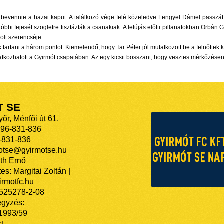
 bevennie a hazai kaput. A találkozó vége felé közeledve Lengyel Dániel passzát
tóbbi fejesét szögletre tisztázták a csanakiak. A lefújás előtti pillanatokban Orb
volt szerencséje.
tartani a három pontot. Kiemelendő, hogy Tar Péter jól mutatkozott be a felnőttek k
utatkozhatott a Gyirmót csapatában. Az egy kicsit bosszant, hogy vesztes mérkőzése
T SE
őr, Ménfői út 61.
-96-831-836
-831-836
motse@gyirmotse.hu
th Ernő
es: Margitai Zoltán |
rmotfc.hu
525278-2-08
egyzés:
/1993/59
t.