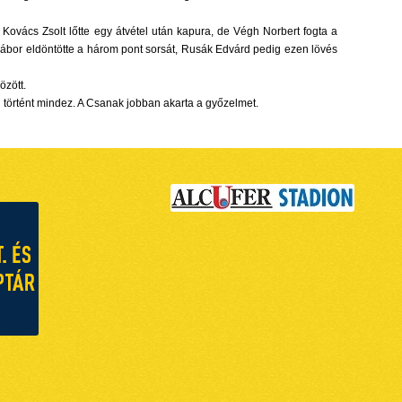
 Kovács Zsolt lőtte egy átvétel után kapura, de Végh Norbert fogta a
án Gábor eldöntötte a három pont sorsát, Rusák Edvárd pedig ezen lövés
özött.
n történt mindez. A Csanak jobban akarta a győzelmet.