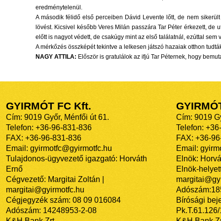
eredménytelenül.
A második félidő első perceiben Dávid Levente lőtt, de nem sikerült
lövést. Kicsivel később Veres Milán passzára Tar Péter érkezett, de u
előtt is nagyot védett, de csakúgy mint az első találatnál, ezúttal sem 
A mérkőzés összképét tekintve a lelkesen játszó hazaiak otthon tudták 
NAGY ATTILA:
Először is gratulálok az ifjú Tar Péternek, hogy bem
GYIRMÓT FC Kft.
GYIRMÓ
Cím: 9019 Győr, Ménfői út 61.
Cím: 9019 Gy
Telefon: +36-96-831-836
Telefon: +36
FAX: +36-96-831-836
FAX: +36-96
Email: gyirmotfc@gyirmotfc.hu
Email: gyir
Tulajdonos-ügyvezető igazgató: Horváth
Elnök: Horvá
Ernő
Elnök-helyett
Cégvezető: Margitai Zoltán |
margitai@gyi
margitai@gyirmotfc.hu
Adószám:18
Cégjegyzék szám: 08 09 016084
Bírósági bej
Adószám: 14248953-2-08
Pk.T.61.126
K&H Bank Zrt.
K&H Bank Zr