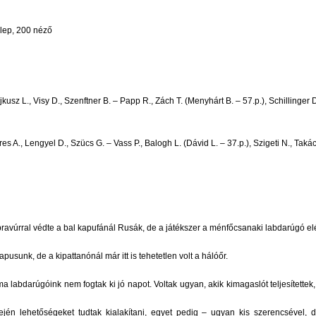
lep, 200 néző
ajkusz L., Visy D., Szenftner B. – Papp R., Zách T.
(Menyhárt B. – 57.p.)
, Schillinger 
res A., Lengyel D., Szücs G. – Vass P., Balogh L.
(Dávid L. – 37.p.)
, Szigeti N., Taká
ravúrral védte a bal kapufánál Rusák, de a játékszer a ménfőcsanaki labdarúgó elé p
pusunk, de a kipattanónál már itt is tehetetlen volt a hálóőr.
a labdarúgóink nem fogtak ki jó napot. Voltak ugyan, akik kimagaslót teljesítette
n lehetőségeket tudtak kialakítani, egyet pedig – ugyan kis szerencsével, de 