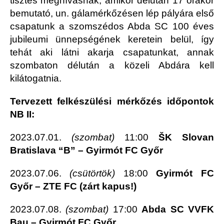
tisztes meghívásnak, amikor délután 17 órakor
bemutató, un. gálamérkőzésen lép pályára első
csapatunk a szomszédos Abda SC 100 éves
jubileumi ünnepségének keretein belül, így
tehát aki látni akarja csapatunkat, annak
szombaton délután a közeli Abdára kell
kilátogatnia.
Tervezett felkészülési mérkőzés időpontok
NB II:
2023.07.01.
(szombat)
11:00
ŠK Slovan
Bratislava “B” – Gyirmót FC Győr
2023.07.06.
(csütörtök)
18:00
Gyirmót FC
Győr – ZTE FC (zárt kapus!)
2023.07.08.
(szombat)
17:00
Abda SC VVFK
Bau – Gyirmót FC Győr