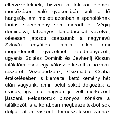
eltervezetteknek, hiszen a taktikai elemek
mérkőzésen való gyakorlásán volt a fő
hangsúly, ami mellett azonban a sportolóknak
fontos sikerélmény sem maradt el. Végig
dominálva, látványos támadásokat vezetve,
ötletesen játszott csapatunk a nagynevű
Szlovák együttes fiataljai ellen, ami
megérdemelt győzelmet eredményezett,
ugyanis Soltész Dominik és Jevheníj Kicsun
találatára csak egy válasz érkezett a hazaiak
részéről. Vezetőedzőnk, Csizmadia Csaba
értékelésében is kiemelte, kettő kemény hét
után vagyunk, amin belül sokat dolgoztak a
srácok, így már nagyon jó volt mérkőzést
játszani. Felosztottuk bizonyos zónákra a
találkozót, s a korábban megbeszéltekből sok
dolgot láttam viszont. Természetesen vannak