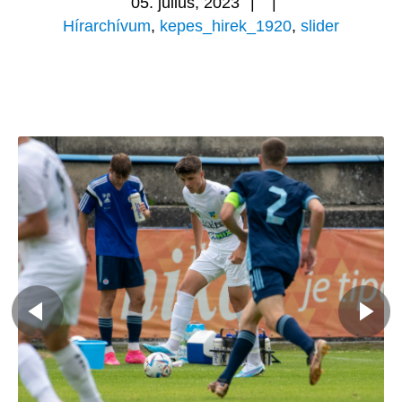
05. július, 2023
|
|
Hírarchívum
,
kepes_hirek_1920
,
slider