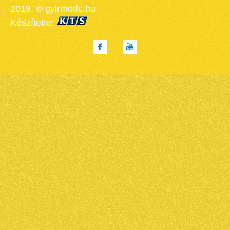
2019. © gyirmotfc.hu
Készítette: