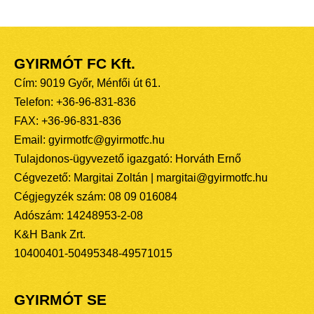
GYIRMÓT FC Kft.
Cím: 9019 Győr, Ménfői út 61.
Telefon: +36-96-831-836
FAX: +36-96-831-836
Email: gyirmotfc@gyirmotfc.hu
Tulajdonos-ügyvezető igazgató: Horváth Ernő
Cégvezető: Margitai Zoltán | margitai@gyirmotfc.hu
Cégjegyzék szám: 08 09 016084
Adószám: 14248953-2-08
K&H Bank Zrt.
10400401-50495348-49571015
GYIRMÓT SE