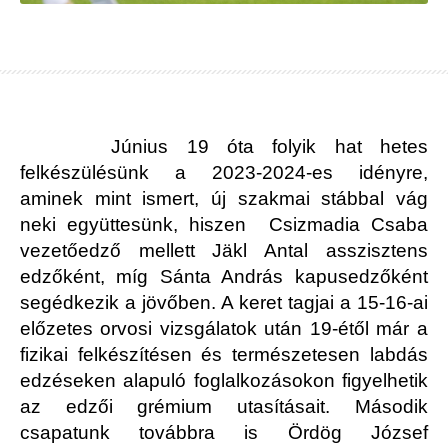
Június 19 óta folyik hat hetes
felkészülésünk a 2023-2024-es idényre,
aminek mint ismert, új szakmai stábbal vág
neki együttesünk, hiszen Csizmadia Csaba
vezetőedző mellett Jäkl Antal asszisztens
edzőként, míg Sánta András kapusedzőként
segédkezik a jövőben. A keret tagjai a 15-16-ai
előzetes orvosi vizsgálatok után 19-étől már a
fizikai felkészítésen és természetesen labdás
edzéseken alapuló foglalkozásokon figyelhetik
az edzői grémium utasításait. Második
csapatunk továbbra is Ördög József