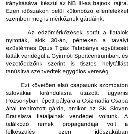
irányításával készül az NB III-as bajnoki rajtra.
Ezen időszakon belül különböző ellenfelekkel
szemben meg is mérkőznek gárdáink.
Az edzőmérkőzések sorát a fiatalok
nyitották, akik 30-án, pénteken a tavalyi
ezüstérmes Opus Tigáz Tatabánya együttesét
látták vendégül a Gyirmóti Sportcentrumban, és
vezetőedzőnk szerint is tisztes helytállást
tanúsítva szenvedtek egygólos vereség.
Ezt követően első csapatunk szombaton
szlovákiai kirándulásra utazott, ugyanis
Pozsonyban lépett pályára a Csizmadia Csaba
által trenírozott gárda, amikor az SK Slovan
Bratislava fiataljainak vendégei voltunk. A
találkozó remek propagandája volt a
felkészülés ezen időszakában