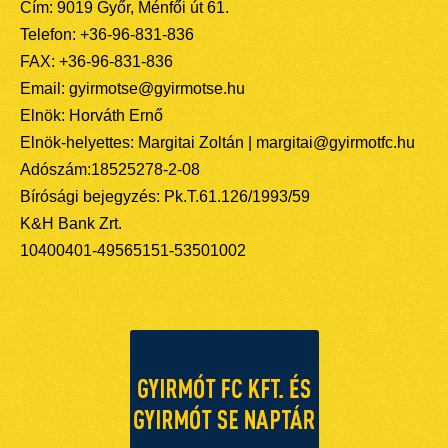
Cím: 9019 Győr, Ménfői út 61.
Telefon: +36-96-831-836
FAX: +36-96-831-836
Email: gyirmotse@gyirmotse.hu
Elnök: Horváth Ernő
Elnök-helyettes: Margitai Zoltán | margitai@gyirmotfc.hu
Adószám:18525278-2-08
Bírósági bejegyzés: Pk.T.61.126/1993/59
K&H Bank Zrt.
10400401-49565151-53501002