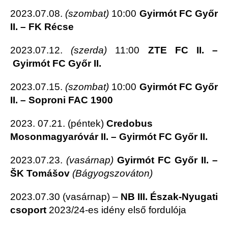
2023.07.08.
(szombat)
10:00
Gyirmót FC Győr
II. – FK Récse
2023.07.12.
(szerda)
11:00
ZTE FC II. –
Gyirmót FC Győr II.
2023.07.15.
(szombat)
10:00
Gyirmót FC Győr
II. – Soproni FAC 1900
2023. 07.21. (péntek)
Credobus
Mosonmagyaróvár II. – Gyirmót FC Győr II.
2023.07.23.
(vasárnap)
Gyirmót FC Győr II. –
ŠK Tomášov
(Bágyogszováton)
2023.07.30 (vasárnap) –
NB III. Észak-Nyugati
csoport
2023/24-es idény első fordulója