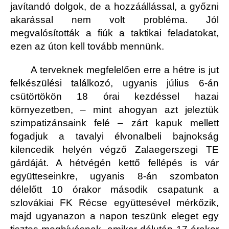
javítandó dolgok, de a hozzáállással, a győzni
akarással nem volt probléma. Jól
megvalósították a fiúk a taktikai feladatokat,
ezen az úton kell tovább mennünk.
A terveknek megfelelően erre a hétre is jut
felkészülési találkozó, ugyanis július 6-án
csütörtökön 18 órai kezdéssel hazai
környezetben, – mint ahogyan azt jeleztük
szimpatizánsaink felé – zárt kapuk mellett
fogadjuk a tavalyi élvonalbeli bajnokság
kilencedik helyén végző Zalaegerszegi TE
gárdáját. A hétvégén kettő fellépés is vár
együtteseinkre, ugyanis 8-án szombaton
délelőtt 10 órakor második csapatunk a
szlovákiai FK Récse együttesével mérkőzik,
majd ugyanazon a napon teszünk eleget egy