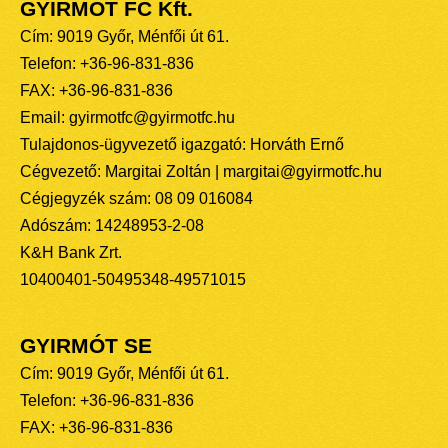
GYIRMÓT FC Kft.
Cím: 9019 Győr, Ménfői út 61.
Telefon: +36-96-831-836
FAX: +36-96-831-836
Email: gyirmotfc@gyirmotfc.hu
Tulajdonos-ügyvezető igazgató: Horváth Ernő
Cégvezető: Margitai Zoltán | margitai@gyirmotfc.hu
Cégjegyzék szám: 08 09 016084
Adószám: 14248953-2-08
K&H Bank Zrt.
10400401-50495348-49571015
GYIRMÓT SE
Cím: 9019 Győr, Ménfői út 61.
Telefon: +36-96-831-836
FAX: +36-96-831-836