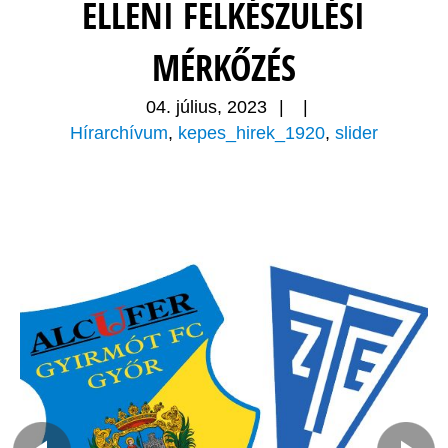
ELLENI FELKÉSZÜLÉSI
MÉRKŐZÉS
04. július, 2023
|
|
Hírarchívum
,
kepes_hirek_1920
,
slider