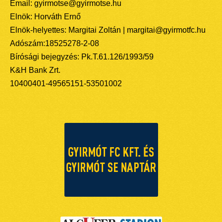
Email: gyirmotse@gyirmotse.hu
Elnök: Horváth Ernő
Elnök-helyettes: Margitai Zoltán | margitai@gyirmotfc.hu
Adószám:18525278-2-08
Bírósági bejegyzés: Pk.T.61.126/1993/59
K&H Bank Zrt.
10400401-49565151-53501002