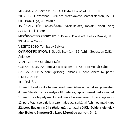
MEZÕKÖVESD ZSÓRY FC – GYIRMÓT FC GYÕR 1-1 (0-1)
2017. 03. 11. szombat, 15.30 óra, Mezõkövesd, Városi stadion, 1518
OTP Bank Liga, 23. forduló
JÁTÉKVEZETÕK: Farkas Ádám – Szert Balázs, Horváth Róbert – Varga 
ÖSSZEÁLLÍTÁSOK:
MEZÕKÖVESD ZSÓRY FC:
1. Dombó Dávid – 2. Farkas Dániel, 88. S
33. Molnár Gábor
VEZETÕEDZÕ: Tomiszlav Szivics
GYIRMÓT FC GYÕR:
1. Sebõk Zsolt (c) – 32. Achim Sebastian Zoltán
Antonov
VEZETÕEDZÕ: Urbányi István
GÓLSZERZÕK: 22. perc Mijusko Bojovic ill. 63. perc Molnár Gábor
SÁRGA LAPOK: 5. perc Egerszegi Tamás / 66. perc Bebeto, 67. perc
PIROS LAPOK:
TUDÓSÍTÁS:
1. perc Elkezdõdött a bajnoki mérkõzés. A hazai csapat sárga mezben
4. perc Veselinovic veszélyes 18 méteres, lapos lövését ütötte szögle
5. perc Egy a félpályánál történt durva belemenésért, Egerszegi kapot
11. perc Vági cselezte ki a tizenhatos bal sarkánál Achimot, majd kap
22. perc Egy gyirmóti szöglet után, a hazai védõk röviden fejelték
ahol Bojovic 5 méterrõl a kapu közepébe gurított. 0 – 1