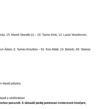
s, 15. Marek Strestik (c) – 19. Tarmo Kink, 14. Lazar Veselinovic,
imon Ádám, 6. Tamás Krisztián – 91. Kiss Máté, 10. Bebeto, 69. Oleksiy
n lépett pályára
lakadt a védõinkben
tonovhoz passzolt. A támadó pedig pontosan centerezett középre,