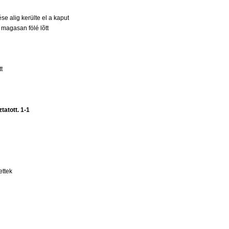
se alig kerülte el a kaput
 magasan fölé lõtt
t
tatott. 1-1
ettek