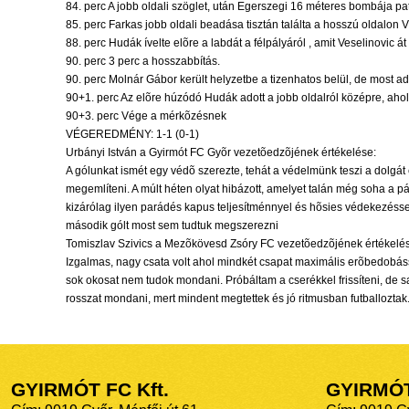
84. perc A jobb oldali szöglet, után Egerszegi 16 méteres bombája pat
85. perc Farkas jobb oldali beadása tisztán találta a hosszú oldalon Vág
88. perc Hudák ívelte elõre a labdát a félpályáról , amit Veselinovic á
90. perc 3 perc a hosszabbítás.
90. perc Molnár Gábor került helyzetbe a tizenhatos belül, de most ad
90+1. perc Az elõre húzódó Hudák adott a jobb oldalról középre, aho
90+3. perc Vége a mérkõzésnek
VÉGEREDMÉNY: 1-1 (0-1)
Urbányi István a Gyirmót FC Gyõr vezetõedzõjének értékelése:
A gólunkat ismét egy védõ szerezte, tehát a védelmünk teszi a dolgát
megemlíteni. A múlt héten olyat hibázott, amelyet talán még soha a p
kizárólag ilyen parádés kapus teljesítménnyel és hõsies védekezésse
második gólt most sem tudtuk megszerezni
Tomiszlav Szivics a Mezõkövesd Zsóry FC vezetõedzõjének értékelé
Izgalmas, nagy csata volt ahol mindkét csapat maximális erõbedobáss
sok okosat nem tudok mondani. Próbáltam a cserékkel frissíteni, de
rosszat mondani, mert mindent megtettek és jó ritmusban futballoztak.
GYIRMÓT FC Kft.
GYIRMÓ