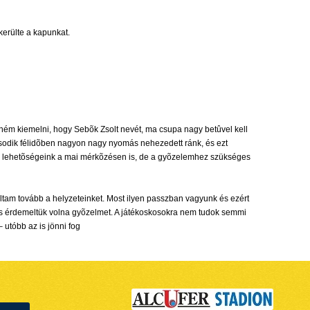
lkerülte a kapunkat.
etném kiemelni, hogy Sebõk Zsolt nevét, ma csupa nagy betûvel kell
második félidõben nagyon nagy nyomás nehezedett ránk, és ezt
ltak lehetõségeink a mai mérkõzésen is, de a gyõzelemhez szükséges
oltam tovább a helyzeteinket. Most ilyen passzban vagyunk és ezért
 is érdemeltük volna gyõzelmet. A játékoskosokra nem tudok semmi
 utóbb az is jönni fog