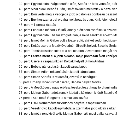
32. perc Egy bal oldali Vági beadás után, Sebõk az ötös vonalán, el
40. perc A bal oldali beadás után, ismét röviden mentettek a hazai védõk
43. perc Bori verte meg a védõjét a jobb oldalon és pontosan passzol
45. perc Egy hosszan a bal oldalra ívelt beadás után, Kink fejelhetett
45. perc + 1 perc a ráadás
46. perc Elindult a második félidõ, amely elõtt nem cseréltek a szakv
47. perc Egy bal oldali, hazai szöglet után, a rövid saroknál érkezõ Mo
49. perc Ismét Molnár Gábor volt a fõszereplõ, aki két védõnket kicsel
56. perc Kettõs csere a Mezõkövesdnél, Strestik helyett Bacelic-Grgic,
62. perc Tamás Krisztián futott el a bal oldalon. Átverekedte magát a
63. perc
Farkas ment el a jobb oldalon, majd pontosan ívelt középr
65. perc Csere a csapatunkban Kolcák helyett Simon András.
65. perc Bebeto gáncsolásért kapott sárga lapot
67. perc Simon Ádám reklamálásért kapott sárga lapot
68. perc Simon András is reklamált, ezért ú is besárgult
68.perc Urbányi István ismét cserélt, Bebeto helyett Novák
70. perc A Mezõkövesd nagy erõfeszítéseket tesz , hogy fordítani tudja
73. perc Molnár Gábor adott remek labdát a középen kilépõ Bacelic-Gr
76.perc 1.518 nézõ látogatott ki a mai találkozóra
78. perc Csiki Norbert érkezik Antonov helyére, csapatunkban
80. perc Veselinovic kapott egy labdát a tizenhatos jobb oldali sarkáná
83. perc Ismét a rendkívül aktív Molnár Gábor, aki most ballal csavar