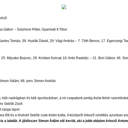
 nézõ
Gábor – Solymosi Péter, Gyarmati II Tibor
zeles Tamás, 39. Hudák Dávid, 29. Vági András – 7. Tóth Bence, 17. Egerszegi Tamá
, 25. Mijusko Bojovic, 29. Kristian Kolcak 18. Anto Radeljic – 31. Bori Gábor, 46. S
 Simon Ádám, 68. perc Simon András
, kék nadrágban és kék sportszárban, a mi csapatunk pedig tiszta fehér szerelésbe
tre Sebõk Zsolt
t sárga lapot
ura lõtt és a lövését Sebõk csak kiütni tudta. A középrõl érkezõ ismétlés azonban e
 kis a labdát. A játékszer Simon Ádám elé került, aki a jobb oldalon érkezõ An