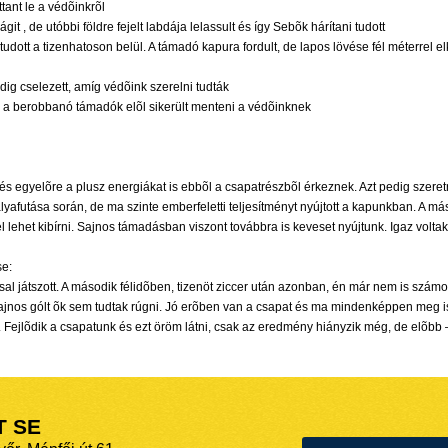
tant le a védõinkrõl
it , de utóbbi földre fejelt labdája lelassult és így Sebõk hárítani tudott
t tudott a tizenhatoson belül. A támadó kapura fordult, de lapos lövése fél méterrel e
dig cselezett, amíg védõink szerelni tudták
l a berobbanó támadók elõl sikerült menteni a védõinknek
 és egyelõre a plusz energiákat is ebbõl a csapatrészbõl érkeznek. Azt pedig szer
ályafutása során, de ma szinte emberfeletti teljesítményt nyújtott a kapunkban. A 
l lehet kibírni. Sajnos támadásban viszont továbbra is keveset nyújtunk. Igaz vo
se:
al játszott. A második félidõben, tizenöt ziccer után azonban, én már nem is szám
 sajnos gólt õk sem tudtak rúgni. Jó erõben van a csapat és ma mindenképpen meg
 Fejlõdik a csapatunk és ezt öröm látni, csak az eredmény hiányzik még, de elõbb –
T SE