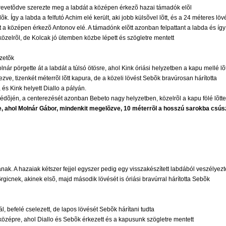
õrevetõdve szerezte meg a labdát a középen érkezõ hazai támadók elõl
. Így a labda a felfutó Achim elé került, aki jobb külsõvel lõtt, és a 24 méteres lövé
t a középen érkezõ Antonov elé. A támadónk elõtt azonban felpattant a labda és így
 közelrõl, de Kolcak jó ütemben közbe lépett és szögletre mentett
ezetõk
lnár pörgette át a labdát a túlsó ötösre, ahol Kink óriási helyzetben a kapu mellé lõt
ezve, tizenkét méterrõl lõtt kapura, de a közeli lövést Sebõk bravúrosan hárította
 és Kink helyett Diallo a pályán.
 védõjén, a centerezését azonban Bebeto nagy helyzetben, közelrõl a kapu fölé lõtte
e, ahol Molnár Gábor, mindenkit megelõzve, 10 méterrõl a hosszú sarokba csúsz
nak. A hazaiak kétszer fejjel egyszer pedig egy visszakészített labdából veszélyezt
gicnek, akinek elsõ, majd második lövését is óriási bravúrral hárította Sebõk
l, befelé cselezett, de lapos lövését Sebõk hárítani tudta
t középre, ahol Diallo és Sebõk érkezett és a kapusunk szögletre mentett