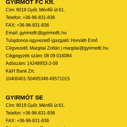
GYIRMÓT FC Kft.
Cím: 9019 Győr, Ménfői út 61.
Telefon: +36-96-831-836
FAX: +36-96-831-836
Email: gyirmotfc@gyirmotfc.hu
Tulajdonos-ügyvezető igazgató: Horváth Ernő
Cégvezető: Margitai Zoltán | margitai@gyirmotfc.hu
Cégjegyzék szám: 08 09 016084
Adószám: 14248953-2-08
K&H Bank Zrt.
10400401-50495348-49571015
GYIRMÓT SE
Cím: 9019 Győr, Ménfői út 61.
Telefon: +36-96-831-836
FAX: +36-96-831-836