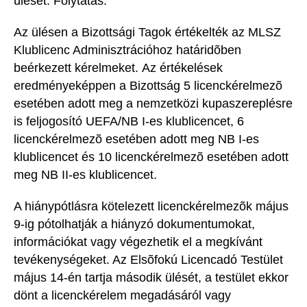
ülését. Folytatás:
Az ülésen a Bizottsági Tagok értékelték az MLSZ
Klublicenc Adminisztrációhoz határidõben
beérkezett kérelmeket. Az értékelések
eredményeképpen a Bizottság 5 licenckérelmezõ
esetében adott meg a nemzetközi kupaszereplésre
is feljogosító UEFA/NB I-es klublicencet, 6
licenckérelmezõ esetében adott meg NB I-es
klublicencet és 10 licenckérelmezõ esetében adott
meg NB II-es klublicencet.
A hiánypótlásra kötelezett licenckérelmezõk május
9-ig pótolhatják a hiányzó dokumentumokat,
információkat vagy végezhetik el a megkívánt
tevékenységeket. Az Elsõfokú Licencadó Testület
május 14-én tartja második ülését, a testület ekkor
dönt a licenckérelem megadásáról vagy