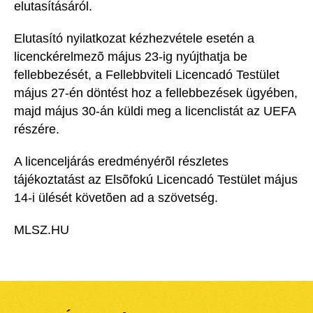
elutasításáról.
Elutasító nyilatkozat kézhezvétele esetén a
licenckérelmezõ május 23-ig nyújthatja be
fellebbezését, a Fellebbviteli Licencadó Testület
május 27-én döntést hoz a fellebbezések ügyében,
majd május 30-án küldi meg a licenclistát az UEFA
részére.
A licenceljárás eredményérõl részletes
tájékoztatást az Elsõfokú Licencadó Testület május
14-i ülését követõen ad a szövetség.
MLSZ.HU