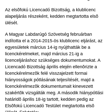
Az elsõfokú Licencadó Bizottság, a klublicenc
alapeljárás részeként, kedden megtartotta elsõ
ülését.
A Magyar Labdarúgó Szövetség februárban
indította el a 2014-2015-ös klublicenc eljárást, az
egyesületek március 14-ig nyújthatták be a
licenckérelmeket, majd március 21-ig a
licenceljáráshoz szükséges dokumentumokat. A
Licencadó Bizottság április elején ellenõrizte a
licenckérelmezõk felé visszajelzett formai
hiányosságok pótlásának teljesítését, majd a
licenckérelmezõk dokumentumait kinevezett
szakértõk vizsgálták meg. A második hiánypótlási
határidõ április 18-ig tartott, kedden pedig az
Elsõfokú Licencadó Testület megtartotta elsõ