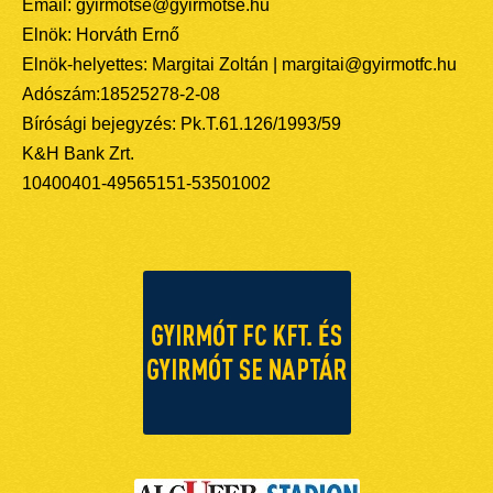
Email: gyirmotse@gyirmotse.hu
Elnök: Horváth Ernő
Elnök-helyettes: Margitai Zoltán | margitai@gyirmotfc.hu
Adószám:18525278-2-08
Bírósági bejegyzés: Pk.T.61.126/1993/59
K&H Bank Zrt.
10400401-49565151-53501002