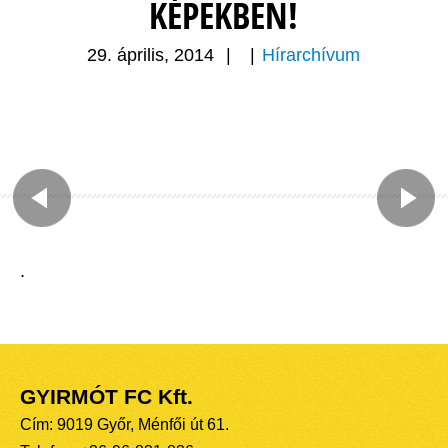
KÉPEKBEN!
29. április, 2014
|
|
Hírarchívum
.
GYIRMÓT FC Kft.
Cím: 9019 Győr, Ménfői út 61.