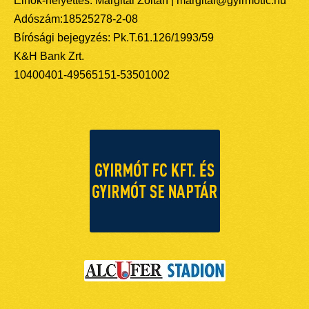
Elnök-helyettes: Margitai Zoltán | margitai@gyirmotfc.hu
Adószám:18525278-2-08
Bírósági bejegyzés: Pk.T.61.126/1993/59
K&H Bank Zrt.
10400401-49565151-53501002