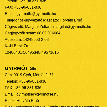
Telefon: +36-96-831-836
FAX: +36-96-831-836
Email: gyirmotfc@gyirmotfc.hu
Tulajdonos-ügyvezető igazgató: Horváth Ernő
Cégvezető: Margitai Zoltán | margitai@gyirmotfc.hu
Cégjegyzék szám: 08 09 016084
Adószám: 14248953-2-08
K&H Bank Zrt.
10400401-50495348-49571015
GYIRMÓT SE
Cím: 9019 Győr, Ménfői út 61.
Telefon: +36-96-831-836
FAX: +36-96-831-836
Email: gyirmotse@gyirmotse.hu
Elnök: Horváth Ernő