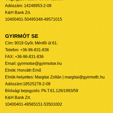
Adószám: 14248953-2-08
K&H Bank Zrt.
10400401-50495348-49571015
GYIRMÓT SE
Cím: 9019 Győr, Ménfői út 61.
Telefon: +36-96-831-836
FAX: +36-96-831-836
Email: gyirmotse@gyirmotse.hu
Elnök: Horváth Ernő
Elnök-helyettes: Margitai Zoltán | margitai@gyirmotfc.hu
Adószám:18525278-2-08
Bírósági bejegyzés: Pk.T.61.126/1993/59
K&H Bank Zrt.
10400401-49565151-53501002