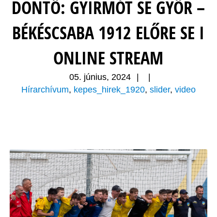
DÖNTŐ: GYIRMÓT SE GYŐR –
BÉKÉSCSABA 1912 ELŐRE SE I
ONLINE STREAM
05. június, 2024
|
|
Hírarchívum
,
kepes_hirek_1920
,
slider
,
video