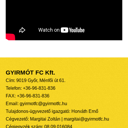
GYIRMÓT FC Kft.
Cím: 9019 Győr, Ménfői út 61.
Telefon: +36-96-831-836
FAX: +36-96-831-836
Email: gyirmotfc@gyirmotfc.hu
Tulajdonos-ügyvezető igazgató: Horváth Ernő
Cégvezető: Margitai Zoltán | margitai@gyirmotfc.hu
Cégjegyzék szám: 08 09 016084