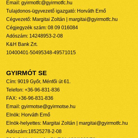
Email: gyirmotfc@gyirmotfc.hu
Tulajdonos-ügyvezető igazgató: Horváth Ernő
Cégvezető: Margitai Zoltán | margitai@gyirmotfc.hu
Cégjegyzék szám: 08 09 016084
Adószám: 14248953-2-08
K&H Bank Zrt.
10400401-50495348-49571015
GYIRMÓT SE
Cím: 9019 Győr, Ménfői út 61.
Telefon: +36-96-831-836
FAX: +36-96-831-836
Email: gyirmotse@gyirmotse.hu
Elnök: Horváth Ernő
Elnök-helyettes: Margitai Zoltán | margitai@gyirmotfc.hu
Adószám:18525278-2-08