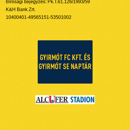
Bírósági bejegyzés: Pk.T.61.126/1993/59
K&H Bank Zrt.
10400401-49565151-53501002