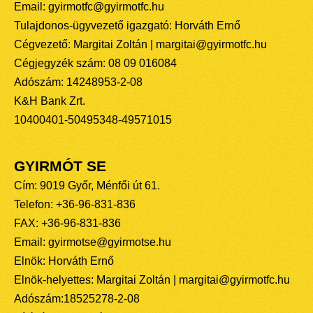
Email: gyirmotfc@gyirmotfc.hu
Tulajdonos-ügyvezető igazgató: Horváth Ernő
Cégvezető: Margitai Zoltán | margitai@gyirmotfc.hu
Cégjegyzék szám: 08 09 016084
Adószám: 14248953-2-08
K&H Bank Zrt.
10400401-50495348-49571015
GYIRMÓT SE
Cím: 9019 Győr, Ménfői út 61.
Telefon: +36-96-831-836
FAX: +36-96-831-836
Email: gyirmotse@gyirmotse.hu
Elnök: Horváth Ernő
Elnök-helyettes: Margitai Zoltán | margitai@gyirmotfc.hu
Adószám:18525278-2-08