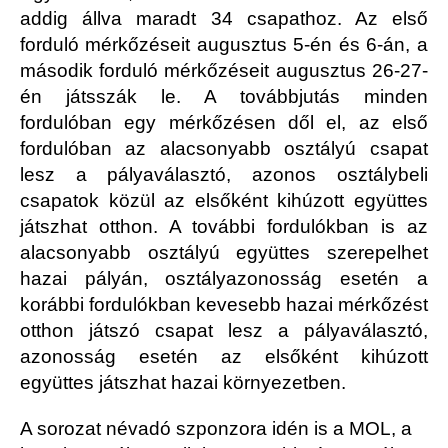
addig állva maradt 34 csapathoz. Az első
forduló mérkőzéseit augusztus 5-én és 6-án, a
második forduló mérkőzéseit augusztus 26-27-
én játsszák le. A továbbjutás minden
fordulóban egy mérkőzésen dől el, az első
fordulóban az alacsonyabb osztályú csapat
lesz a pályaválasztó, azonos osztálybeli
csapatok közül az elsőként kihúzott együttes
játszhat otthon. A további fordulókban is az
alacsonyabb osztályú együttes szerepelhet
hazai pályán, osztályazonosság esetén a
korábbi fordulókban kevesebb hazai mérkőzést
otthon játszó csapat lesz a pályaválasztó,
azonosság esetén az elsőként kihúzott
együttes játszhat hazai környezetben.
A sorozat névadó szponzora idén is a MOL, a