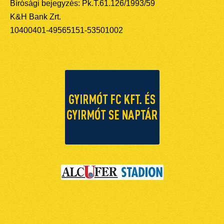
Bírósági bejegyzés: Pk.T.61.126/1993/59
K&H Bank Zrt.
10400401-49565151-53501002