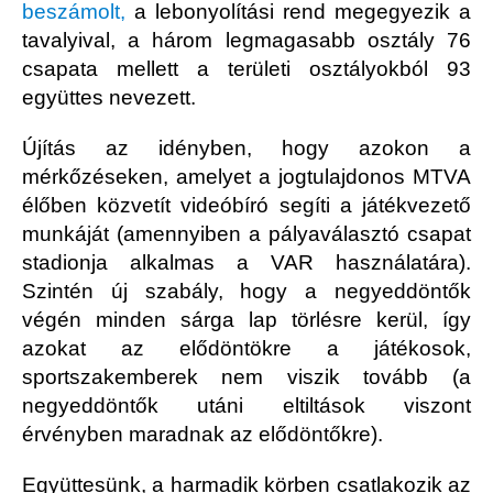
beszámolt,
a lebonyolítási rend megegyezik a
tavalyival, a három legmagasabb osztály 76
csapata mellett a területi osztályokból 93
együttes nevezett.
Újítás az idényben, hogy azokon a
mérkőzéseken, amelyet a jogtulajdonos MTVA
élőben közvetít videóbíró segíti a játékvezető
munkáját (amennyiben a pályaválasztó csapat
stadionja alkalmas a VAR használatára).
Szintén új szabály, hogy a negyeddöntők
végén minden sárga lap törlésre kerül, így
azokat az elődöntökre a játékosok,
sportszakemberek nem viszik tovább (a
negyeddöntők utáni eltiltások viszont
érvényben maradnak az elődöntőkre).
Együttesünk, a harmadik körben csatlakozik az