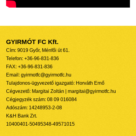
GYIRMÓT FC Kft.
Cím: 9019 Győr, Ménfői út 61.
Telefon: +36-96-831-836
FAX: +36-96-831-836
Email: gyirmotfc@gyirmotfc.hu
Tulajdonos-ügyvezető igazgató: Horváth Ernő
Cégvezető: Margitai Zoltán | margitai@gyirmotfc.hu
Cégjegyzék szám: 08 09 016084
Adószám: 14248953-2-08
K&H Bank Zrt.
10400401-50495348-49571015