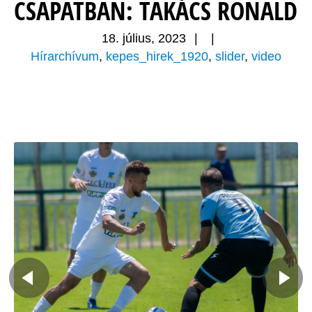
CSAPATBAN: TAKÁCS RONALD
18. július, 2023
|
|
Hírarchívum
,
kepes_hirek_1920
,
slider
,
video