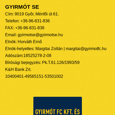
GYIRMÓT SE
Cím: 9019 Győr, Ménfői út 61.
Telefon: +36-96-831-836
FAX: +36-96-831-836
Email: gyirmotse@gyirmotse.hu
Elnök: Horváth Ernő
Elnök-helyettes: Margitai Zoltán | margitai@gyirmotfc.hu
Adószám:18525278-2-08
Bírósági bejegyzés: Pk.T.61.126/1993/59
K&H Bank Zrt.
10400401-49565151-53501002