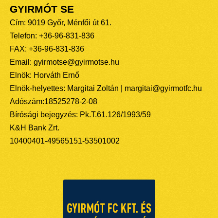
GYIRMÓT SE
Cím: 9019 Győr, Ménfői út 61.
Telefon: +36-96-831-836
FAX: +36-96-831-836
Email: gyirmotse@gyirmotse.hu
Elnök: Horváth Ernő
Elnök-helyettes: Margitai Zoltán | margitai@gyirmotfc.hu
Adószám:18525278-2-08
Bírósági bejegyzés: Pk.T.61.126/1993/59
K&H Bank Zrt.
10400401-49565151-53501002