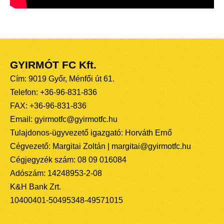
GYIRMÓT FC Kft.
Cím: 9019 Győr, Ménfői út 61.
Telefon: +36-96-831-836
FAX: +36-96-831-836
Email: gyirmotfc@gyirmotfc.hu
Tulajdonos-ügyvezető igazgató: Horváth Ernő
Cégvezető: Margitai Zoltán | margitai@gyirmotfc.hu
Cégjegyzék szám: 08 09 016084
Adószám: 14248953-2-08
K&H Bank Zrt.
10400401-50495348-49571015