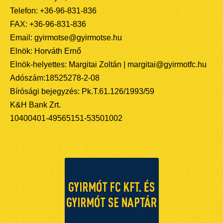
Telefon: +36-96-831-836
FAX: +36-96-831-836
Email: gyirmotse@gyirmotse.hu
Elnök: Horváth Ernő
Elnök-helyettes: Margitai Zoltán | margitai@gyirmotfc.hu
Adószám:18525278-2-08
Bírósági bejegyzés: Pk.T.61.126/1993/59
K&H Bank Zrt.
10400401-49565151-53501002