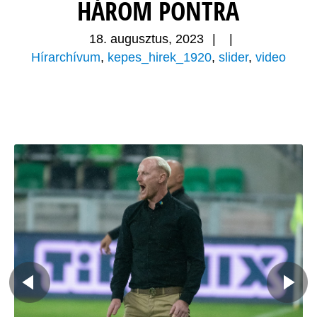
HÁROM PONTRA
18. augusztus, 2023
|
|
Hírarchívum
,
kepes_hirek_1920
,
slider
,
video