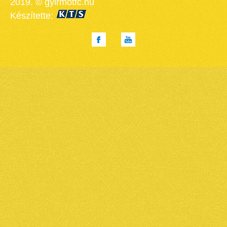
2019. © gyirmotfc.hu
Készítette: