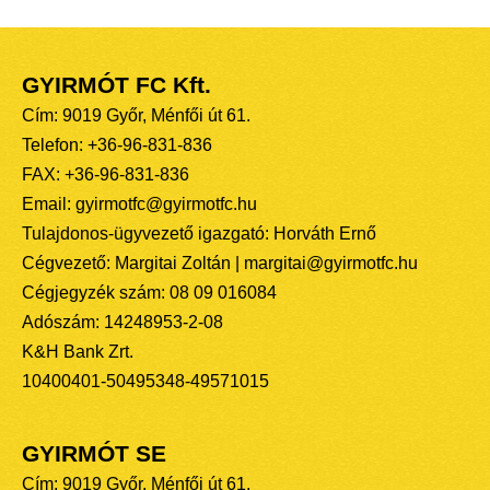
GYIRMÓT FC Kft.
Cím: 9019 Győr, Ménfői út 61.
Telefon: +36-96-831-836
FAX: +36-96-831-836
Email: gyirmotfc@gyirmotfc.hu
Tulajdonos-ügyvezető igazgató: Horváth Ernő
Cégvezető: Margitai Zoltán | margitai@gyirmotfc.hu
Cégjegyzék szám: 08 09 016084
Adószám: 14248953-2-08
K&H Bank Zrt.
10400401-50495348-49571015
GYIRMÓT SE
Cím: 9019 Győr, Ménfői út 61.