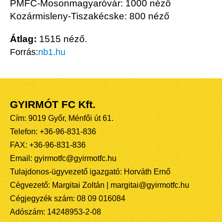
PMFC-Mosonmagyaróvár: 1000 néző
Kozármisleny-Tiszakécske: 800 néző
Átlag:
1515 néző.
Forrás:
nb1.hu
GYIRMÓT FC Kft.
Cím: 9019 Győr, Ménfői út 61.
Telefon: +36-96-831-836
FAX: +36-96-831-836
Email: gyirmotfc@gyirmotfc.hu
Tulajdonos-ügyvezető igazgató: Horváth Ernő
Cégvezető: Margitai Zoltán | margitai@gyirmotfc.hu
Cégjegyzék szám: 08 09 016084
Adószám: 14248953-2-08