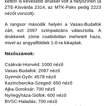
kettőn is kevesebb drukker volt a helyszínen (a
ZTE-Kisvárda 2314, az MTK-Paks pedig 2223
nézőt vonzott).
A rangsor második helyén a Vasas-Budafok
zárt, ezt 2097 szimpatizáns választotta. A
drukkerek zöme csalódottan mehetett haza,
mivel az angyalföldiek 1-0-ra kikaptak.
Nézőszámok:
Csákvár-Honvéd: 1000 néző
Vasas-Budafok: 2097 néző
Gyirmót-Győr: 4578 néző
Kazincbarcika-Szeged: 650 néző
Ajka-Soroksár: 700 néző
Nyíregyháza-Siófok: 600 néző
BVSC-Haladás: 700 néző