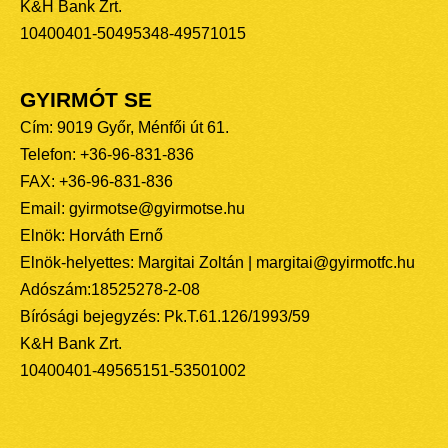
K&H Bank Zrt.
10400401-50495348-49571015
GYIRMÓT SE
Cím: 9019 Győr, Ménfői út 61.
Telefon: +36-96-831-836
FAX: +36-96-831-836
Email: gyirmotse@gyirmotse.hu
Elnök: Horváth Ernő
Elnök-helyettes: Margitai Zoltán | margitai@gyirmotfc.hu
Adószám:18525278-2-08
Bírósági bejegyzés: Pk.T.61.126/1993/59
K&H Bank Zrt.
10400401-49565151-53501002