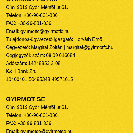
Cím: 9019 Győr, Ménfői út 61.
Telefon: +36-96-831-836
FAX: +36-96-831-836
Email: gyirmotfc@gyirmotfc.hu
Tulajdonos-ügyvezető igazgató: Horváth Ernő
Cégvezető: Margitai Zoltán | margitai@gyirmotfc.hu
Cégjegyzék szám: 08 09 016084
Adószám: 14248953-2-08
K&H Bank Zrt.
10400401-50495348-49571015
GYIRMÓT SE
Cím: 9019 Győr, Ménfői út 61.
Telefon: +36-96-831-836
FAX: +36-96-831-836
Email: gyirmotse@gyirmotse.hu