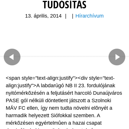
TUDÓSÍTÁS
13. április, 2014
|
|
Hírarchívum
<span style="text-align:justify"><div style="text-
align:justify">A labdarúgó NB II 23. fordulójának
nyitómérkõzésén a feljutásért harcoló Dunaújváros
PASE gól nélküli döntetlent játszott a Szolnoki
MÁV FC ellen, így nem tudta növelni elõnyét a
harmadik helyezett Siófokkal szemben. A
mérkõzésen egyértelmûen a hazai csapat