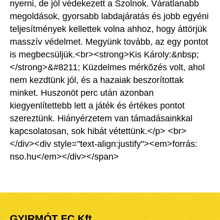
nyerni, de jól védekezett a Szolnok. Váratlanabb
megoldások, gyorsabb labdajáratás és jobb egyéni
teljesítmények kellettek volna ahhoz, hogy áttörjük
masszív védelmet. Megyünk tovább, az egy pontot
is megbecsüljük.<br><strong>Kis Károly:&nbsp;
</strong>&#8211; Küzdelmes mérkõzés volt, ahol
nem kezdtünk jól, és a hazaiak beszorítottak
minket. Huszonöt perc után azonban
kiegyenlítettebb lett a játék és értékes pontot
szereztünk. Hiányérzetem van támadásainkkal
kapcsolatosan, sok hibát vétettünk.</p> <br>
</div><div style="text-align:justify"><em>forrás:
nso.hu</em></div></span>
GYIRMÓT FC Kft.