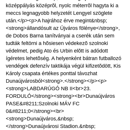
középpályás középrõl, nyolc méterrõl hagyta ki a
meccs legnagyobb helyzetét Lengyel szöglete
után.</p><p>A hajrához érve megint&nbsp;
<strong>állandósult az Újváros fölénye</strong>,
de Dobos Barna tanítványai a cserék után sem
tudták feltörni a hõsiesen védekezõ szolnoki
védelmet, pedig Ato és Urbin elõtt is adódott
ígéretes lehetõség. A helyenként bátran futballozó
vendégek defenzív taktikája végül kifizetõdött, Kis
Károly csapata értékes ponttal távozhat
Dunaújvárosból<strong>.</strong></p><p>
<strong>LABDARÚGÓ NB II<br>23.
FORDULÓ</strong><strong><br>Dunaújváros
PASE&#8211;Szolnoki MÁV FC
0&#8211;0</strong><br>
<strong>Dunaújváros,&nbsp;
</strong>Dunaújvárosi Stadion.&nbsp;