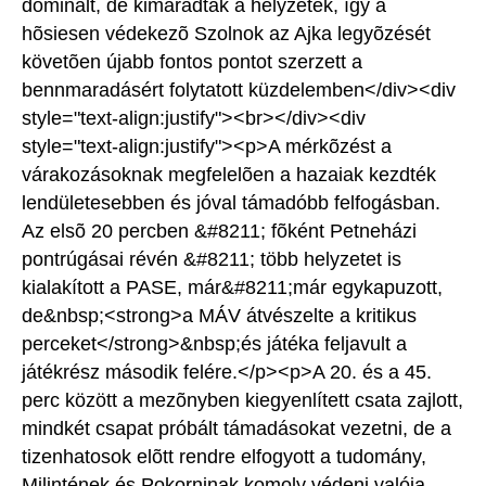
dominált, de kimaradtak a helyzetek, így a
hõsiesen védekezõ Szolnok az Ajka legyõzését
követõen újabb fontos pontot szerzett a
bennmaradásért folytatott küzdelemben</div><div
style="text-align:justify"><br></div><div
style="text-align:justify"><p>A mérkõzést a
várakozásoknak megfelelõen a hazaiak kezdték
lendületesebben és jóval támadóbb felfogásban.
Az elsõ 20 percben &#8211; fõként Petneházi
pontrúgásai révén &#8211; több helyzetet is
kialakított a PASE, már&#8211;már egykapuzott,
de&nbsp;<strong>a MÁV átvészelte a kritikus
perceket</strong>&nbsp;és játéka feljavult a
játékrész második felére.</p><p>A 20. és a 45.
perc között a mezõnyben kiegyenlített csata zajlott,
mindkét csapat próbált támadásokat vezetni, de a
tizenhatosok elõtt rendre elfogyott a tudomány,
Milintének és Pokorninak komoly védeni valója