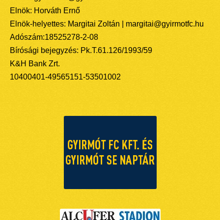
Elnök: Horváth Ernő
Elnök-helyettes: Margitai Zoltán | margitai@gyirmotfc.hu
Adószám:18525278-2-08
Bírósági bejegyzés: Pk.T.61.126/1993/59
K&H Bank Zrt.
10400401-49565151-53501002