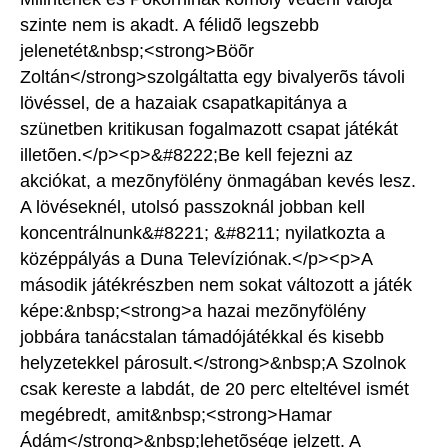
szinte nem is akadt. A félidõ legszebb
jelenetét&nbsp;<strong>Böõr
Zoltán</strong>szolgáltatta egy bivalyerõs távoli
lövéssel, de a hazaiak csapatkapitánya a
szünetben kritikusan fogalmazott csapat játékát
illetõen.</p><p>&#8222;Be kell fejezni az
akciókat, a mezõnyfölény önmagában kevés lesz.
A lövéseknél, utolsó passzoknál jobban kell
koncentrálnunk&#8221; &#8211; nyilatkozta a
középpályás a Duna Televíziónak.</p><p>A
második játékrészben nem sokat változott a játék
képe:&nbsp;<strong>a hazai mezõnyfölény
jobbára tanácstalan támadójátékkal és kisebb
helyzetekkel párosult.</strong>&nbsp;A Szolnok
csak kereste a labdát, de 20 perc elteltével ismét
megébredt, amit&nbsp;<strong>Hamar
Ádám</strong>&nbsp;lehetõsége jelzett. A