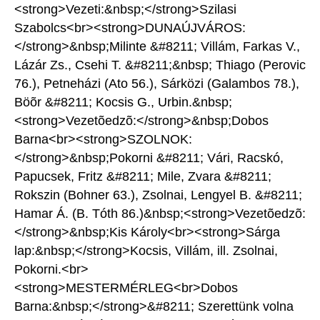
<strong>Vezeti:&nbsp;</strong>Szilasi
Szabolcs<br><strong>DUNAÚJVÁROS:
</strong>&nbsp;Milinte &#8211; Villám, Farkas V.,
Lázár Zs., Csehi T. &#8211;&nbsp; Thiago (Perovic
76.), Petneházi (Ato 56.), Sárközi (Galambos 78.),
Böõr &#8211; Kocsis G., Urbin.&nbsp;
<strong>Vezetõedzõ:</strong>&nbsp;Dobos
Barna<br><strong>SZOLNOK:
</strong>&nbsp;Pokorni &#8211; Vári, Racskó,
Papucsek, Fritz &#8211; Mile, Zvara &#8211;
Rokszin (Bohner 63.), Zsolnai, Lengyel B. &#8211;
Hamar Á. (B. Tóth 86.)&nbsp;<strong>Vezetõedzõ:
</strong>&nbsp;Kis Károly<br><strong>Sárga
lap:&nbsp;</strong>Kocsis, Villám, ill. Zsolnai,
Pokorni.<br>
<strong>MESTERMÉRLEG<br>Dobos
Barna:&nbsp;</strong>&#8211; Szerettünk volna