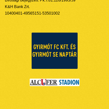
Bírósági bejegyzés: Pk.T.61.126/1993/59
K&H Bank Zrt.
10400401-49565151-53501002