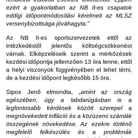
ezért a gyakorlatban az NB II-es csapatok
eddigi időpontmódosítási kérelmeit az MLSZ
versenybizottsága jóváhagyta.”
Az NB II-es sportszervezetek ettől az
intézkedéstől jelentős költségcsökkenést
várnak. Elképzeléseik szerint a mérkőzések
kezdési időpontja jellemzően 13 óra lenne, ettől
a helyi viszonyok függvényében el lehet térni,
de a kezdési időpont legkésőbb 15 óra.
Sipos Jenő elmondta,
„amint az ország
egészében, úgy a labdarúgásban is a
legfontosabb kérdések között szerepel a
megnövekedett infláció és a közüzemi számlák
összegének növekedése. Az ezekre történő
megfelelő felkészülés és a problémák