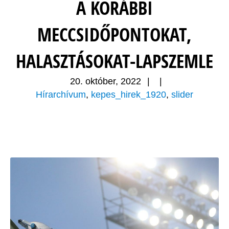
A KORÁBBI
MECCSIDŐPONTOKAT,
HALASZTÁSOKAT-LAPSZEMLE
20. október, 2022
|
|
Hírarchívum
,
kepes_hirek_1920
,
slider