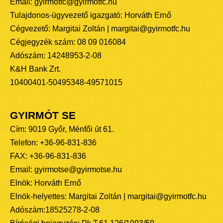
Email: gyirmotfc@gyirmotfc.hu
Tulajdonos-ügyvezető igazgató: Horváth Ernő
Cégvezető: Margitai Zoltán | margitai@gyirmotfc.hu
Cégjegyzék szám: 08 09 016084
Adószám: 14248953-2-08
K&H Bank Zrt.
10400401-50495348-49571015
GYIRMÓT SE
Cím: 9019 Győr, Ménfői út 61.
Telefon: +36-96-831-836
FAX: +36-96-831-836
Email: gyirmotse@gyirmotse.hu
Elnök: Horváth Ernő
Elnök-helyettes: Margitai Zoltán | margitai@gyirmotfc.hu
Adószám:18525278-2-08