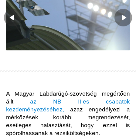
A Magyar Labdarúgó-szövetség megértően
állt
az NB II-es csapatok
kezdeményezéséhez,
azaz engedélyezi a
mérkőzések korábbi megrendezését,
esetleges halasztását, hogy ezzel is
spórolhassanak a rezsiköltségeken.