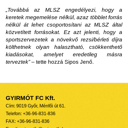
„Továbbá az MLSZ engedélyezi, hogy a
keretek megemelése nélkül, azaz többlet forrás
nélkül át lehet csoportosítani az MLSZ által
közvetített forrásokat. Ez azt jelenti, hogy a
sportszervezetek a növekvő rezsi/bérleti díjra
költhetnek olyan halasztható, csökkenthető
kiadásokat, amelyet eredetileg másra
terveztek”
– tette hozzá Sipos Jenő.
GYIRMÓT FC Kft.
Cím: 9019 Győr, Ménfői út 61.
Telefon: +36-96-831-836
FAX: +36-96-831-836