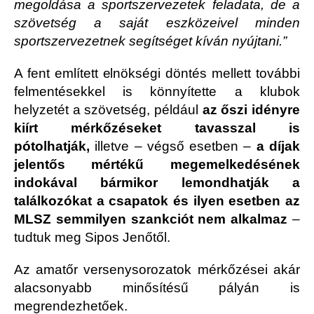
megoldása a sportszervezetek feladata, de a
szövetség a saját eszközeivel minden
sportszervezetnek segítséget kíván nyújtani.”
A fent említett elnökségi döntés mellett további
felmentésekkel is könnyítette a klubok
helyzetét a szövetség, például
az őszi idényre
kiírt mérkőzéseket tavasszal is
pótolhatják,
illetve – végső esetben –
a díjak
jelentős mértékű megemelkedésének
indokával bármikor lemondhatják a
találkozókat a csapatok és ilyen esetben az
MLSZ semmilyen szankciót nem alkalmaz
–
tudtuk meg Sipos Jenőtől.
Az amatőr versenysorozatok mérkőzései akár
alacsonyabb minősítésű pályán is
megrendezhetőek.