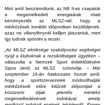
Mint arról beszámoltunk, az NB II-es csapatok
a megemelkedett energiaárak miatt
kérvényezték az MLSZ-nél, hogy a
mérkőzések korábbi időpontban kezdődjenek,
azaz ne villanyfénynél kelljen játszaniuk, mert
így tudnak spórolni a rezsin.
„Az MLSZ elnöksége szabályozási segítséget
nyújt a kluboknak a rezsiköltségek ügyében
–
válaszolta a Nemzeti Sport érdeklődésére
Sipos Jenő, az MLSZ szóvivője. –
Már
szeptember 16-án határozatot hozott arról,
hogy a sportszervezetek módosíthatják
mérkőzéseik előre kitűzött időpontjait a
közüzemi díjak jelentős mértékű
megemelkedésének indokával, amely
rendkívül indokolt esetnek tekintendő. Éppen