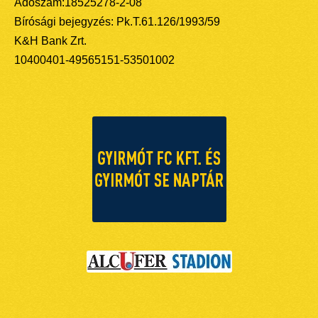
Adószám:18525278-2-08
Bírósági bejegyzés: Pk.T.61.126/1993/59
K&H Bank Zrt.
10400401-49565151-53501002