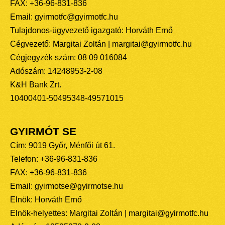
FAX: +36-96-831-836
Email: gyirmotfc@gyirmotfc.hu
Tulajdonos-ügyvezető igazgató: Horváth Ernő
Cégvezető: Margitai Zoltán | margitai@gyirmotfc.hu
Cégjegyzék szám: 08 09 016084
Adószám: 14248953-2-08
K&H Bank Zrt.
10400401-50495348-49571015
GYIRMÓT SE
Cím: 9019 Győr, Ménfői út 61.
Telefon: +36-96-831-836
FAX: +36-96-831-836
Email: gyirmotse@gyirmotse.hu
Elnök: Horváth Ernő
Elnök-helyettes: Margitai Zoltán | margitai@gyirmotfc.hu