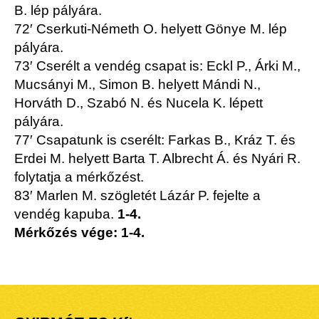
B. lép pályára.
72′ Cserkuti-Németh O. helyett Gönye M. lép
pályára.
73′ Cserélt a vendég csapat is: Eckl P., Árki M.,
Mucsányi M., Simon B. helyett Mándi N.,
Horváth D., Szabó N. és Nucela K. lépett
pályára.
77′ Csapatunk is cserélt: Farkas B., Kráz T. és
Erdei M. helyett Barta T. Albrecht Á. és Nyári R.
folytatja a mérkőzést.
83′ Marlen M. szögletét Lázár P. fejelte a
vendég kapuba.
1-4.
Mérkőzés vége: 1-4.