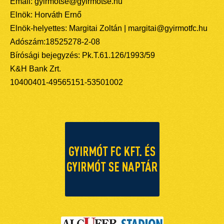
Email: gyirmotse@gyirmotse.hu
Elnök: Horváth Ernő
Elnök-helyettes: Margitai Zoltán | margitai@gyirmotfc.hu
Adószám:18525278-2-08
Bírósági bejegyzés: Pk.T.61.126/1993/59
K&H Bank Zrt.
10400401-49565151-53501002