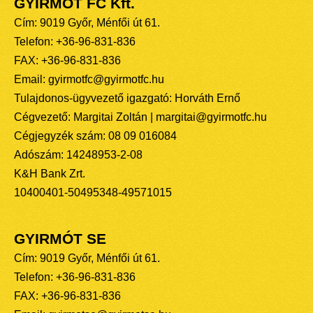
GYIRMÓT FC Kft.
Cím: 9019 Győr, Ménfői út 61.
Telefon: +36-96-831-836
FAX: +36-96-831-836
Email: gyirmotfc@gyirmotfc.hu
Tulajdonos-ügyvezető igazgató: Horváth Ernő
Cégvezető: Margitai Zoltán | margitai@gyirmotfc.hu
Cégjegyzék szám: 08 09 016084
Adószám: 14248953-2-08
K&H Bank Zrt.
10400401-50495348-49571015
GYIRMÓT SE
Cím: 9019 Győr, Ménfői út 61.
Telefon: +36-96-831-836
FAX: +36-96-831-836