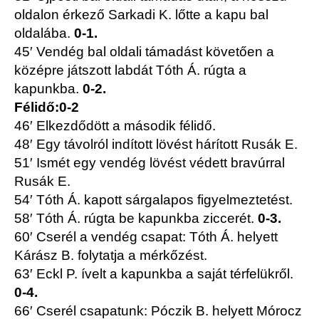
oldalon érkező Sarkadi K. lőtte a kapu bal
oldalába.
0-1.
45′ Vendég bal oldali támadást követően a
középre játszott labdát Tóth Á. rúgta a
kapunkba.
0-2.
Félidő:0-2
46′ Elkezdődött a második félidő.
48′ Egy távolról indított lövést hárított Rusák E.
51′ Ismét egy vendég lövést védett bravúrral
Rusák E.
54′ Tóth Á. kapott sárgalapos figyelmeztetést.
58′ Tóth Á. rúgta be kapunkba ziccerét.
0-3.
60′ Cserél a vendég csapat: Tóth Á. helyett
Kárász B. folytatja a mérkőzést.
63′ Eckl P. ívelt a kapunkba a saját térfelükről.
0-4.
66′ Cserél csapatunk: Póczik B. helyett Mórocz