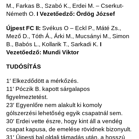
M., Farkas B., Szabó K., Erdei M. – Cserkut-
Németh O.
I Vezetőedző: Ördög József
Újpest FC II:
Svékus O – Eckl P., Máté Zs.,
Mező D., Tóth Á., Árki M., Mucsányi M., Simon
B., Babós L., Kollarik T., Sarkadi K.
I
Vezetőedző: Mundi Viktor
TUDÓSÍTÁS
1′ Elkezdődött a mérkőzés.
11′ Póczik B. kapott sárgalapos
figyelmeztetést.
23′ Egyenlőre nem alakult ki komoly
gólszerzési lehetőség egyik csapatnál sem.
30′ Erdei vette észre, hogy kint áll a vendég
csapat kapusa, de emelése rövidnek bizonyult.
31′ Újpesti bal oldali támadás után, a hosszú