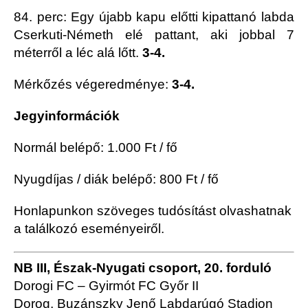
84. perc: Egy újabb kapu előtti kipattanó labda
Cserkuti-Németh elé pattant, aki jobbal 7
méterről a léc alá lőtt.
3-4
.
Mérkőzés végeredménye:
3-4.
Jegyinformációk
Normál belépő: 1.000 Ft / fő
Nyugdíjas / diák belépő: 800 Ft / fő
Honlapunkon szöveges tudósítást olvashatnak
a találkozó eseményeiről.
NB III, Észak-Nyugati csoport, 20. forduló
Dorogi FC – Gyirmót FC Győr II
Dorog, Buzánszky Jenő Labdarúgó Stadion