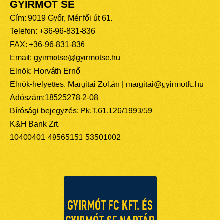
GYIRMÓT SE
Cím: 9019 Győr, Ménfői út 61.
Telefon: +36-96-831-836
FAX: +36-96-831-836
Email: gyirmotse@gyirmotse.hu
Elnök: Horváth Ernő
Elnök-helyettes: Margitai Zoltán | margitai@gyirmotfc.hu
Adószám:18525278-2-08
Bírósági bejegyzés: Pk.T.61.126/1993/59
K&H Bank Zrt.
10400401-49565151-53501002