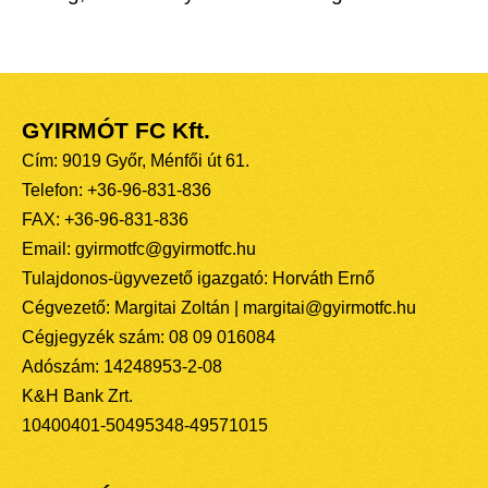
GYIRMÓT FC Kft.
Cím: 9019 Győr, Ménfői út 61.
Telefon: +36-96-831-836
FAX: +36-96-831-836
Email: gyirmotfc@gyirmotfc.hu
Tulajdonos-ügyvezető igazgató: Horváth Ernő
Cégvezető: Margitai Zoltán | margitai@gyirmotfc.hu
Cégjegyzék szám: 08 09 016084
Adószám: 14248953-2-08
K&H Bank Zrt.
10400401-50495348-49571015