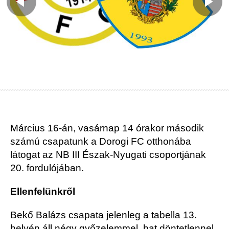
Március 16-án, vasárnap 14 órakor második
számú csapatunk a Dorogi FC otthonába
látogat az NB III Észak-Nyugati csoportjának
20. fordulójában.
Ellenfelünkről
Bekő Balázs csapata jelenleg a tabella 13.
helyén áll négy győzelemmel, hat döntetlennel