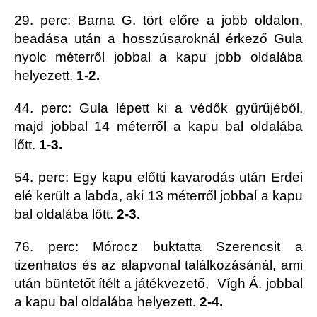
29. perc: Barna G. tört előre a jobb oldalon,
beadása után a hosszúsaroknál érkező Gula
nyolc méterről jobbal a kapu jobb oldalába
helyezett.
1-2.
44. perc: Gula lépett ki a védők gyűrűjéből,
majd jobbal 14 méterről a kapu bal oldalába
lőtt.
1-3.
54. perc: Egy kapu előtti kavarodás után Erdei
elé került a labda, aki 13 méterről jobbal a kapu
bal oldalába lőtt.
2-3.
76. perc: Mórocz buktatta Szerencsit a
tizenhatos és az alapvonal találkozásánál, ami
után büntetőt ítélt a játékvezető, Vígh Á. jobbal
a kapu bal oldalába helyezett.
2-4.